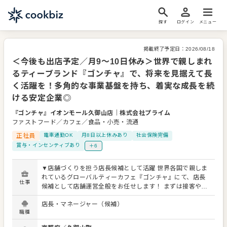
探す
ログイン
メニュー
掲載終了予定日：
2026/08/18
＜今後も出店予定／月9～10日休み＞世界で親しまれ
るティーブランド『ゴンチャ』で、将来を見据えて長
く活躍を！多角的な事業基盤を持ち、着実な成長を続
ける安定企業◎
『ゴンチャ』イオンモール久御山店
｜
株式会社プライム
ファストフード／カフェ／食品・小売・流通
正社員
電車通勤OK
月8日以上休みあり
社会保険完備
賞与・インセンティブあり
＋6
▼店舗づくりを担う店長候補として活躍 世界各国で親しま
れているグローバルティーカフェ『ゴンチャ』にて、店長
仕事
候補として店舗運営全般をお任せします！ まずは接客やド
リンクづくり、商品提供など、店舗の基本業務からスター
店長・マネージャー（候補）
ト。ブランドの考え方や業務の流れ、商品知識を身につけ
職種
た後、経験や習熟度に応じて、スタッフの育成や数値管理
などへ仕事の幅を広げていただきます。 【主な仕事内容】