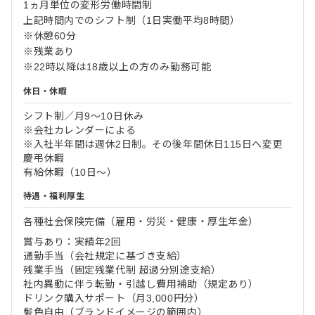
1ヵ月単位の変形労働時間制
上記時間内でのシフト制（1日実働平均8時間）
※休憩60分
※残業あり
※22時以降は18歳以上の方のみ勤務可能
休日・休暇
シフト制／月9～10日休み
※会社カレンダーによる
※入社半年間は週休2日制。その後年間休日115日へ変更
慶弔休暇
有給休暇（10日～）
待遇・福利厚生
各種社会保険完備（雇用・労災・健康・厚生年金）
賞与あり：実績年2回
通勤手当（会社規定に基づき支給）
残業手当（固定残業代制 超過分別途支給）
社内異動に伴う転勤・引越し費用補助（規定あり）
ドリンク購入サポート（月3,000円分）
髪色自由（ブランドイメージの範囲内）