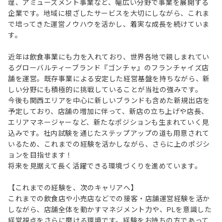
理、アミューズメント事業など、幅広い分野で事業を展開する
企業です。地域に根ざしたサービスを大切にしながら、これま
で培ってきた運営ノウハウを活かし、着実な成長を続けていま
す。
近年は飲食事業にも力を入れており、世界各地で親しまれてい
るグローバルティーブランド『ゴンチャ』のフランチャイズ店
舗を運営。既存事業による安定した経営基盤を持ちながら、新
しい分野にも積極的に挑戦していることが当社の強みです。
今後も関西エリアを中心に新しいブランドも含めた新規出店を
予定しており、店舗の増加に伴って、新店の立ち上げや店長、
エリアマネージャーなど、新たなポジションも生まれていく見
込みです。社内試験を通じたステップアップの道も用意されて
いるため、これまでの経験を活かしながら、さらに上のポジシ
ョンを目指せます！
将来を見据えて長く活躍できる環境づくりを進めています。
【これまでの経験を、次のキャリアへ】
これまでの飲食店や小売店などでの接客・店舗運営経験を活か
しながら、店舗全体を動かすマネジメント力や、PLを意識した
経営視点をさらに磨ける環境です。経験をお持ちの方であって