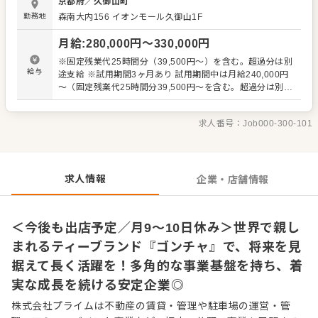
京都府
／
久御山町
・お客様のご案内、注文受付、レジ対応 ・ドリンクの作
勤務地
森南大内156 イオンモール久御山1F
成、商品提供 ・商品の発注、在庫管理 ・QSC（品質・サー
ビス・清潔さ）の維持、向上 ・売上や経費、PL（損益計算
月給
:
280,000
円〜
330,000
円
書）の管理 ・現金管理、衛生管理、労務管理 ・アルバイト
クルーの採用、教育 ・シフトの作成、スタッフ配置 ・施設
※固定残業代25時間分（39,500円～）を含む。超過分は別
オーナーとの折衝 ・本部への報告、各種連携業務 入社後は
給与
途支給 ※試用期間3ヶ月あり 試用期間中は月給240,000円
研修を通じて、ブランドや商品の基礎から店舗運営の進め
～（固定残業代25時間分39,500円～を含む。超過分は別途
方まで学べます。 店長業務が未経験の方も、できることか
支給 ※実際の残業は平均20時間以内
ら一つずつ取り組みながら、店舗経営に必要な知識とスキ
ルを身につけられる環境です◎ 将来的には、一つの店舗を
求人番号：
Job000-300-101
まとめる店長として、スタッフと協力しながら、より良い
お店づくりを進めていただくことを期待しています。
求人情報
企業・店舗情報
＜今後も出店予定／月9～10日休み＞世界で親し
まれるティーブランド『ゴンチャ』で、将来を見
据えて長く活躍を！多角的な事業基盤を持ち、着
実な成長を続ける安定企業◎
株式会社プライムは不動産の賃貸・管理や駐車場の運営・管