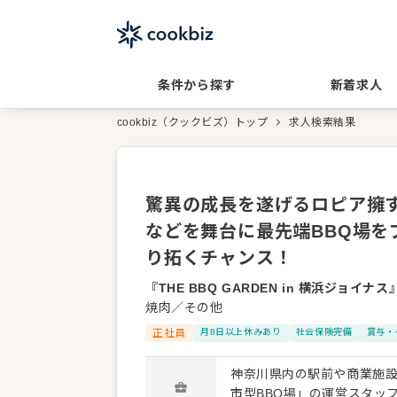
条件から探す
新着求人
cookbiz（クックビズ）トップ
求人検索結果
驚異の成長を遂げるロピア擁す
などを舞台に最先端BBQ場
り拓くチャンス！
『THE BBQ GARDEN in 横浜ジョイナス
焼肉／その他
正社員
月8日以上休みあり
社会保険完備
賞与・
神奈川県内の駅前や商業施
市型BBQ場」の運営スタッフ