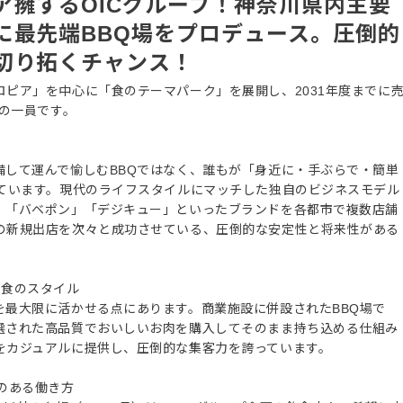
ア擁するOICグループ！神奈川県内主要
に最先端BBQ場をプロデュース。圧倒的
切り拓くチャンス！
ピア」を中心に「食のテーマパーク」を展開し、2031年度までに
プの一員です。
業
備して運んで愉しむBBQではなく、誰もが「身近に・手ぶらで・簡単
しています。現代のライフスタイルにマッチした独自のビジネスモデル
」「バベポン」「デジキュー」といったブランドを各都市で複数店舗
の新規出店を次々と成功させている、圧倒的な安定性と将来性がある
い食のスタイル
を最大限に活かせる点にあります。商業施設に併設されたBBQ場で
選された高品質でおいしいお肉を購入してそのまま持ち込める仕組み
をカジュアルに提供し、圧倒的な集客力を誇っています。
のある働き方