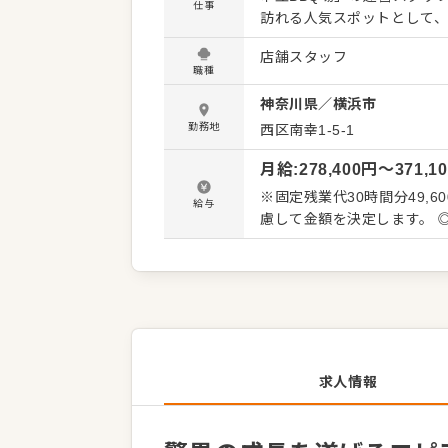
仕事
訪れる人気スポットとして
しさをプロデュースしていくお仕事です。 ■接客に集中できる
店舗スタッフ
客様対応からお任せします
職種
インです。BBQという業態
神奈川県
／
横浜市
の方でも安心してスタート
いがあります。 ■段階的に学ぶ店舗経営と、豊富なポストによる早期昇格 業務に慣れてきた
勤務地
西区南幸1-5-1
ら、アルバイトスタッフの
月給
:
278,400
円〜
371,1
理といった店舗経営全般のス
のアルバイトスタッフが在
※固定残業代30時間分49,6
給与
れます。 積極的な新規出店
慮して金額を決定します。 
切なく、実力次第で入社半年
あります。スピード感を持
求人情報