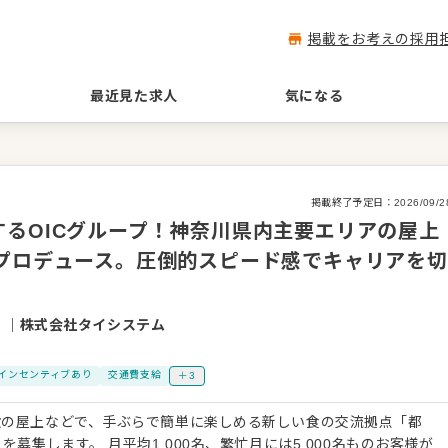
掲載をお考えの採用
最近見た求人
気になる
掲載終了予定日：
2026/09/2
るOICグループ！神奈川県内主要エリアの屋上
をプロデュース。圧倒的スピード感でキャリアを切
』
｜
株式会社タイシステム
インセンティブあり
交通費支給
＋3
設の屋上などで、手ぶらで簡単に楽しめる新しい食の交流拠点「都
を募集します。 月平均1,000名、繁忙月には5,000名ものお客様が