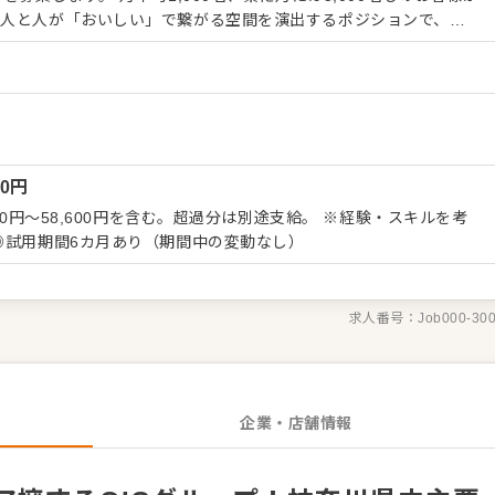
、人と人が「おいしい」で繋がる空間を演出するポジションで、楽
環境からスタート 入社後は、お
。お席へのご案内や受付、料理・ドリンクの提供、お会計などがメ
の特性上、手の込んだ調理工程はほとんどありません。調理未経験
でき、お客様の笑顔や思い出作りにダイレクトに貢献できるやりが
シフト管理や育成、売上・予約管理、食材や備品の発注、コスト管
00
円
キルを習得していきます。各店舗には1～3名の社員と、20～80名
籍。大人数の組織を動かすダイナミックなマネジメント能力が磨か
00円～58,600円を含む。超過分は別途支給。 ※経験・スキルを考
を行っているため、ポストは次々に誕生しています。年功序列は一
◎試用期間6カ月あり（期間中の変動なし）
以内に店長、2～3年でエリアマネージャーへ昇格した実績も多数
ってステップアップしていくことが可能な環境です。
求人番号：
Job000-30
企業・店舗情報