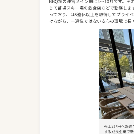
BBQ場の運営メイン期は4～10月です。そ
じて苗場スキー場の飲食店などで勤務しま
っており、は5連休以上を取得してプライ
けながら、一過性ではない安心の環境で長
売上2兆円へ爆進
する成長企業で新