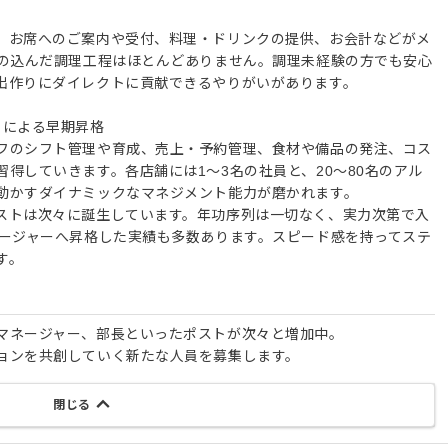
。お席へのご案内や受付、料理・ドリンクの提供、お会計などがメ
手の込んだ調理工程はほとんどありません。調理未経験の方でも安心
出作りにダイレクトに貢献できるやりがいがあります。
トによる早期昇格
フのシフト管理や育成、売上・予約管理、食材や備品の発注、コス
得していきます。各店舗には1～3名の社員と、20～80名のアル
動かすダイナミックなマネジメント能力が磨かれます。
ストは次々に誕生しています。年功序列は一切なく、実力次第で入
ネージャーへ昇格した実績も多数あります。スピード感を持ってステ
す。
マネージャー、部長といったポストが次々と増加中。
ョンを共創していく新たな人員を募集します。
閉じる