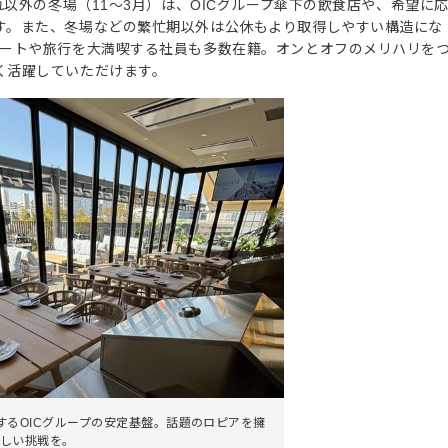
れ以外の冬場（11～3月）は、OICグループ傘下の飲食店や、希望に
す。また、冬場などの繁忙期以外は公休もより取得しやすい構造にな
ベートや旅行を大満喫する社員も多数在籍。オンとオフのメリハリを
く活躍していただけます。
するOICグループの安定基盤。話題のロピアを擁
しい挑戦を。