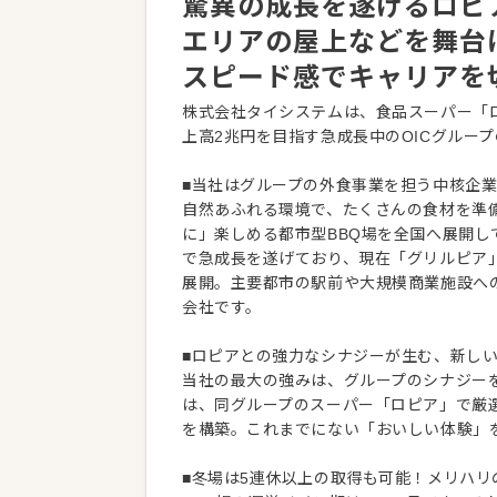
驚異の成長を遂げるロピ
エリアの屋上などを舞台
スピード感でキャリアを
株式会社タイシステムは、食品スーパー「ロ
上高2兆円を目指す急成長中のOICグルー
■当社はグループの外食事業を担う中核企
自然あふれる環境で、たくさんの食材を準
に」楽しめる都市型BBQ場を全国へ展開
で急成長を遂げており、現在「グリルピア
展開。主要都市の駅前や大規模商業施設へ
会社です。
■ロピアとの強力なシナジーが生む、新し
当社の最大の強みは、グループのシナジー
は、同グループのスーパー「ロピア」で厳
を構築。これまでにない「おいしい体験」
■冬場は5連休以上の取得も可能！メリハリ