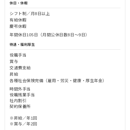
休日・休暇
シフト制／月8日以上
有給休暇
慶弔休暇
年間休日105日（月間公休日数8日～9日）
待遇・福利厚生
役職手当
賞与
交通費支給
昇給
各種社会保険完備（雇用・労災・健康・厚生年金）
時間外手当
役職残業手当
社内割引
契約保養所
※昇給／年1回
※賞与／年2回