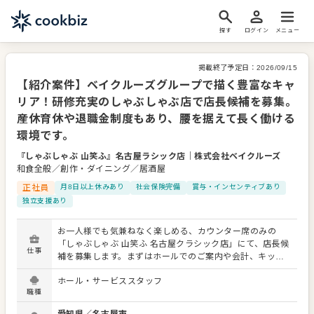
探す
ログイン
メニュー
掲載終了予定日：
2026/09/15
【紹介案件】ベイクルーズグループで描く豊富なキャ
リア！研修充実のしゃぶしゃぶ店で店長候補を募集。
産休育休や退職金制度もあり、腰を据えて長く働ける
環境です。
『しゃぶしゃぶ 山笑ふ』名古屋ラシック店
｜
株式会社ベイクルーズ
和食全般／創作・ダイニング／居酒屋
正社員
月8日以上休みあり
社会保険完備
賞与・インセンティブあり
独立支援あり
お一人様でも気兼ねなく楽しめる、カウンター席のみの
「しゃぶしゃぶ 山笑ふ 名古屋クラシック店」にて、店長候
仕事
補を募集します。まずはホールでのご案内や会計、キッチ
ンでの仕込みや調理など、店舗業務全般をお任せします。
ホール・サービススタッフ
ゆくゆくは店長として、発注やシフト作成、売上管理、人
職種
材育成といった店舗マネジメントをお任せしていく方針で
す。入社後はOJTに加え、本社での集合研修などバックア