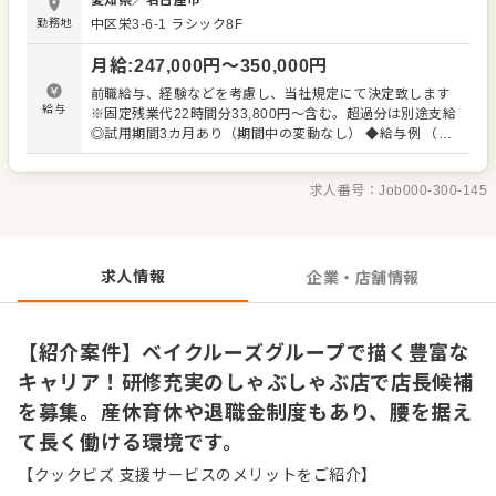
愛知県
／
名古屋市
ップ体制を整えているため、キャリアの浅い方でも安心し
勤務地
中区栄3-6-1
ラシック8F
てスタートできます。 母体はアパレルを中心に飲食やイン
テリアなど多様な事業を展開する株式会社ベイクルーズで
月給
:
247,000
円〜
350,000
円
す。「常に時代に沿った商品やサービスを提供し、お客様
の期待に応え続ける」というミッションのもと、新しい価
前職給与、経験などを考慮し、当社規定にて決定致します
値を届ける仲間を歓迎します。 ＜おすすめポイント＞ 退職
給与
※固定残業代22時間分33,800円～含む。超過分は別途支給
金制度や産休・育休の取得実績があり、ライフステージが
◎試用期間3カ月あり（期間中の変動なし） ◆給与例 （社
変わっても長く働ける環境です。さらに社員割引制度のほ
員）月給25.3万円＋賞与/年収350万円～ （店長）月給30.4
か、アパレルの枠を超えて多彩な事業を展開する企業だか
万円＋賞与/年収440万円～ （SV） 月給35.5万円＋賞与/
らこそ、将来的に豊富なキャリアプランを描けます。
求人番号：
Job000-300-145
年収510万円～
求人情報
企業・店舗情報
【紹介案件】ベイクルーズグループで描く豊富な
キャリア！研修充実のしゃぶしゃぶ店で店長候補
を募集。産休育休や退職金制度もあり、腰を据え
て長く働ける環境です。
【クックビズ 支援サービスのメリットをご紹介】