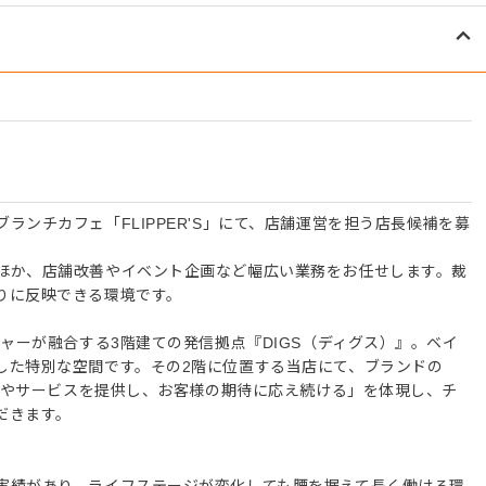
ランチカフェ「FLIPPER'S」にて、店舗運営を担う店長候補を募
ほか、店舗改善やイベント企画など幅広い業務をお任せします。裁
りに反映できる環境です。
チャーが融合する3階建ての発信拠点『DIGS（ディグス）』。ベイ
した特別な空間です。その2階に位置する当店にて、ブランドの
商品やサービスを提供し、お客様の期待に応え続ける」を体現し、チ
だきます。
実績があり、ライフステージが変化しても腰を据えて長く働ける環