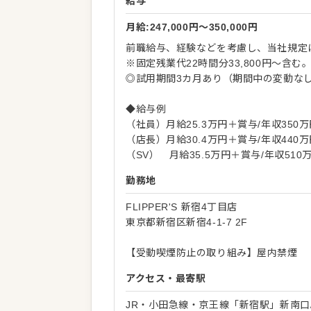
給与
月給:247,000円〜350,000円
前職給与、経験などを考慮し、当社規定
※固定残業代22時間分33,800円～含
◎試用期間3カ月あり（期間中の変動な
◆給与例
（社員）月給25.3万円＋賞与/年収350
（店長）月給30.4万円＋賞与/年収440
（SV） 月給35.5万円＋賞与/年収510
勤務地
FLIPPER'S 新宿4丁目店
東京都新宿区新宿4-1-7 2F
【受動喫煙防止の取り組み】屋内禁煙
アクセス・最寄駅
JR・小田急線・京王線「新宿駅」新南口