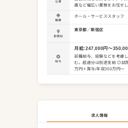
仕事
画など幅広い業務をお任せ
環境です。 勤務地は2025年に誕生した、食とカルチャーが融合する3階建ての発信拠点
ホール・サービススタッフ
『DIGS（ディグス）』。
職種
の2階に位置する当店にて、
東京都
／
新宿区
供し、お客様の期待に応え
ます。 ＜おすすめポイント＞ 退職金制度や産前産後・育児休暇の取得実績があり、ライフステ
勤務地
ージが変化しても腰を据え
月給
:
247,000
円〜
350,0
社員割引制度も利用できま
め、将来を見据えて挑戦し
前職給与、経験などを考慮し、
給与
む。超過分は別途支給 ◎試用期間3カ月あ
万円＋賞与/年収350万円～ 
円＋賞与/年収510万円～
求人情報