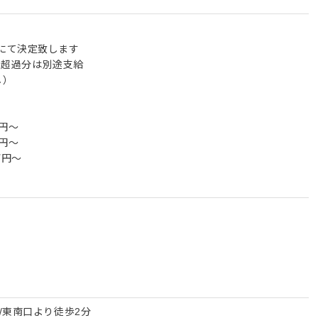
にて決定致します
む。超過分は別途支給
し）
万円～
万円～
万円～
/東南口より徒歩2分