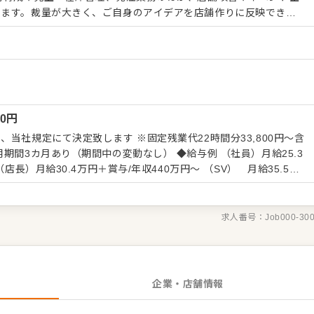
します。裁量が大きく、ご自身のアイデアを店舗作りに反映できる
ベイクルーズが手がける人気ブランドが集結した特別な空間です。そ
ブランドのMISSIONである「常に時代に沿った商品やサービスを提
続ける」を体現し、チームへ浸透させていく役割も担っていただき
て長く働ける環境です。さらに、ベイクルーズグループならではの
00
円
す。店舗での経験を積んだ後は多彩なキャリアプランが描けるた
たい方に寄り添った待遇が整っています。
当社規定にて決定致します ※固定残業代22時間分33,800円～含
り（期間中の変動なし） ◆給与例 （社員）月給25.3
（店長）月給30.4万円＋賞与/年収440万円～ （SV） 月給35.5万
求人番号：
Job000-30
企業・店舗情報