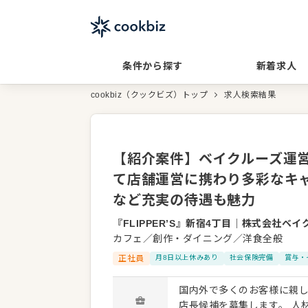
条件から探す
新着求人
cookbiz（クックビズ）トップ
求人検索結果
【紹介案件】ベイクルーズ運
て店舗運営に携わり多彩なキ
など充実の待遇も魅力
『FLIPPER’S』新宿4丁目
｜
株式会社ベイ
カフェ／創作・ダイニング／洋食全般
正社員
月8日以上休みあり
社会保険完備
賞与・
国内外で多くのお客様に親しま
店長候補を募集します。 人