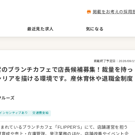
掲載をお考えの採用
最近見た求人
気になる
掲載終了予定日：
2026/09/1
営のブランチカフェで店長候補募集！裁量を持っ
ャリアを描ける環境です。産休育休や退職金制度
クルーズ
インセンティブあり
交通費支給
れているブランチカフェ「FLIPPER'S」にて、店舗運営を担う
材育成や売上・在庫管理、発注業務のほか、店舗改善やイベント企