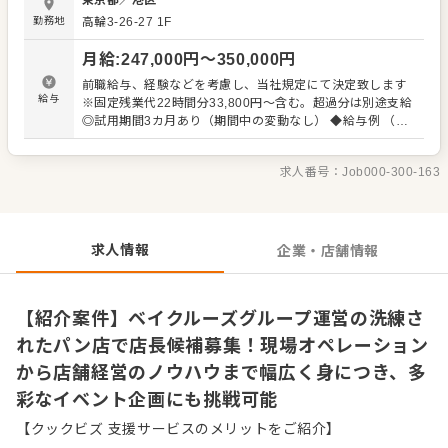
東京都
／
港区
アなど多彩なライフスタイル事業を展開する株式会社ベイ
勤務地
高輪3-26-27 1F
クルーズです。デザイン性の高いおしゃれな空間で、時代
に合わせた商品やサービスを提供し、お客様の期待に応え
月給
:
247,000
円〜
350,000
円
続けることがミッションです。現場の声を大切にする風土
があり、日々の課題発見や問題解決を通じて、店舗経営の
前職給与、経験などを考慮し、当社規定にて決定致します
スキルを磨きながらブランドの成長に貢献できます。 ＜お
給与
※固定残業代22時間分33,800円～含む。超過分は別途支給
すすめポイント＞ アパレル業界のリーディングカンパニー
◎試用期間3カ月あり（期間中の変動なし） ◆給与例 （社
である株式会社ベイクルーズが母体のため、安定した経営
員）月給25.3万円＋賞与/年収350万円～ （店長）月給30.4
基盤のもとで働けます。飲食のみならず、家具やフィット
万円＋賞与/年収440万円～ （SV） 月給35.5万円＋賞与/
ネスなど衣食住にまつわる多様な事業ノウハウを蓄積して
求人番号：
Job000-300-163
年収510万円～
おり、洗練された店舗デザインや流行を捉える感性を学べ
る環境が整っています。
求人情報
企業・店舗情報
【紹介案件】ベイクルーズグループ運営の洗練さ
れたパン店で店長候補募集！現場オペレーション
から店舗経営のノウハウまで幅広く身につき、多
彩なイベント企画にも挑戦可能
【クックビズ 支援サービスのメリットをご紹介】