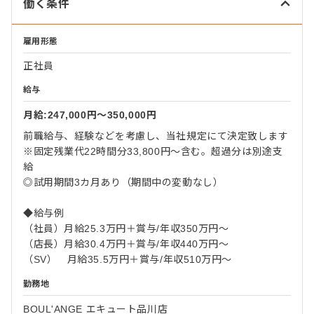
働く条件
雇用形態
正社員
給与
月給:247,000円〜350,000円
前職給与、経験などを考慮し、当社規定にて決定致します
※固定残業代22時間分33,800円～含む。超過分は別途支
給
◎試用期間3カ月あり（期間中の変動なし）
◆給与例
（社員）月給25.3万円＋賞与/年収350万円～
（店長）月給30.4万円＋賞与/年収440万円～
（SV） 月給35.5万円＋賞与/年収510万円～
勤務地
BOUL'ANGE エキュート品川店