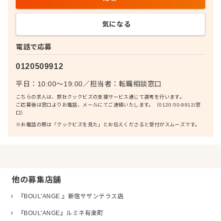
気になる
電話で応募
0120509912
平日：10:00〜19:00
／
担当者：
転職相談窓口
こちらの求人は、弊社クックビズの支援サービス通じて選考を行います。
ご応募後は窓口よりお電話、メールにてご連絡いたします。（0120-50-9912/窓
口）
※お電話の際は「クックビズを見た」とお伝えくださると受付がスムーズです。
他の募集店舗
『BOUL'ANGE 』新宿サザンテラス店
『BOUL'ANGE』ルミネ有楽町