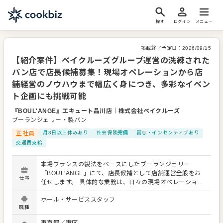
探す
ログイン
メニュー
掲載終了予定日：
2026/09/15
【紹介案件】ベイクルーズグループ運営の洗練された
パン店で店長候補募集！現場オペレーションから店
舗経営のノウハウまで幅広く身につき、多彩なイベン
ト企画にも挑戦可能
『BOUL'ANGE』エキュート品川店
｜
株式会社ベイクルーズ
ブーランジェリー・製パン
正社員
月8日以上休みあり
社会保険完備
賞与・インセンティブあり
交通費支給
本場フランスの製法をベースにしたブーランジェリー
「BOUL'ANGE」にて、店長候補として店舗運営全般をお
仕事
任せします。 具体的な業務は、日々の現場オペレーション
に加え、売上・コスト管理、在庫管理や発注、シフト作
ホール・サービススタッフ
成、スタッフの採用・育成など多岐にわたります。さら
職種
に、シーズンごとの商品提案やイベント企画にも携わるこ
とができます。 母体はアパレルをはじめ、飲食やインテリ