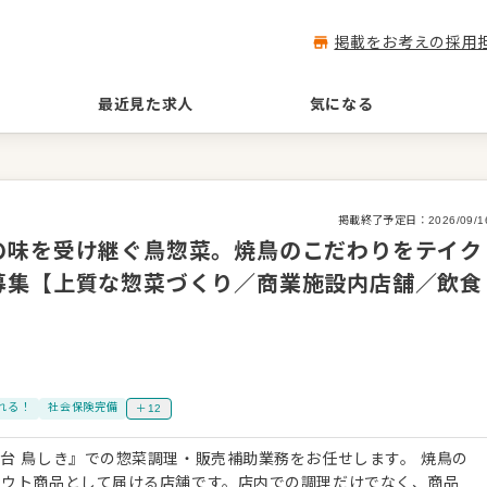
掲載をお考えの採用
最近見た求人
気になる
掲載終了予定日：
2026/09/1
の味を受け継ぐ鳥惣菜。焼鳥のこだわりをテイク
募集【上質な惣菜づくり／商業施設内店舗／飲食
n
れる！
社会保険完備
＋12
 鳥しき』での惣菜調理・販売補助業務をお任せします。 焼鳥の
アウト商品として届ける店舗です。店内での調理だけでなく、商品