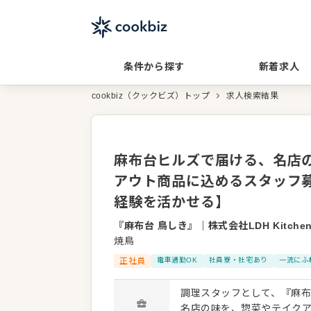
条件から探す
新着求人
cookbiz（クックビズ）トップ
求人検索結果
麻布台ヒルズで届ける、名店
アウト商品に込めるスタッフ
経験を活かせる】
『麻布台 鳥しき』
｜
株式会社LDH Kitche
焼鳥
正社員
電車通勤OK
社員寮・社宅あり
一流にふ
調理スタッフとして、『麻布台
名店の味を、惣菜やテイク