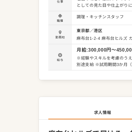
仕事
としての見た目や仕上がり
す。 ＜主な仕事内容＞ ・鶏肉や野菜などの仕込み ・焼鳥、鳥惣菜の調理 ・商品の盛り付け、
調理・キッチンスタッフ
パック詰め ・店頭への陳列
職種
備品の在庫管理 ・店内の清掃、衛生管理 など 難しい調
東京都
／
港区
は仕込みや盛り付け、商品
基本、惣菜としておいしく
勤務地
麻布台1-2-4 麻布台ヒルズ
す。 麻布台ヒルズマーケット内の店舗のため、落ち着いた雰囲気の中で、上質な商品を求める
月給
:
300,000
円〜
450,0
お客様に向き合えるのも魅
少し違う、高級感ある惣菜
※経験やスキルを考慮のうえ決
給与
別途支給 ※試用期間3か月
求人情報