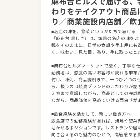
麻布台ヒルズで届ける、
わりをテイクアウト商品
り／商業施設内店舗／飲
■名店の味を、惣菜というかたちで届ける
『麻布台 鳥しき』は、焼鳥の名店の味を
観をそのままに、日常の食卓や手土産にも
く、味わい、見た目、香り、手に取ったと
■麻布台ヒルズマーケットで磨く、丁寧な
勤務地は、感度の高いお客様が訪れる麻布
付け、陳列、商品説明まで、一つひとつの
ら、扱うのは焼鳥ブランドのこだわりが詰
え方まで意識しながら、商品としての完成
ながら、商品価値を高めていける面白さが
■飲食経験を活かして、新しい働き方へ
飲食店での勤務経験があれば、焼鳥や惣菜
活かせるポジションです。レストランや居
向き合えるのも魅力のひとつ。高級感ある