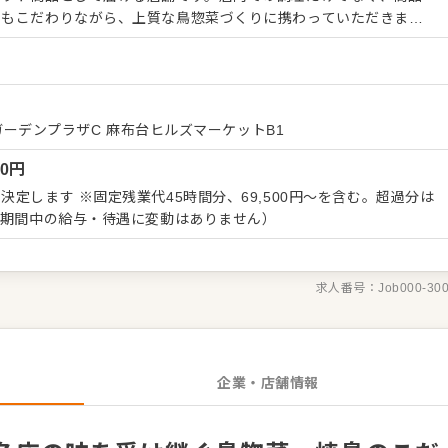
にもこだわりながら、上質な鳥惣菜づくりに携わっていただきま
、補充 ・商品のご説明、ご案内 ・お会計などの販売補助 ・食材や
理をいきなり任せるのではなく、まず
準備など、できることからスタートできます。鶏肉の扱い方や焼鳥の
見せる盛り付け方なども、日々の仕事を通して身につけていけま
 ガーデンプラザC 麻布台ヒルズマーケットB1
00
円
力です。飲食店での経験を活かしながら、通常のキッチン業務とは
づくりに挑戦できるポジションです。
定します ※固定残業代45時間分、69,500円～を含む。超過分は
（期間中の給与・待遇に変動はありません）
求人番号：
Job000-30
企業・店舗情報