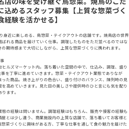
名店の味を受け継ぐ鳥惣菜。焼鳥のこだ
に込めるスタッフ募集【上質な惣菜づく
食経験を活かせる】
より身近に楽しめる、鳥惣菜・テイクアウトの店舗です。焼鳥店の世界
選ばれる商品を届けていく仕事。調理したものをただ並べるのではな
きの期待感まで大切にしながら、上質な惣菜づくりに携われます。
仕事
台ヒルズマーケット内。落ち着いた空間の中で、仕込み、調理、盛り
仕事を丁寧に進めていきます。惣菜・テイクアウト業態でありなが
まった商品。焼き上がりの色合い、盛り付けのバランス、陳列時の見
度を高めていきます。見た目の美しさや提供時のひと言にも気を配り
あります。
業態の経験は問いません。調理経験はもちろん、販売や接客の経験も
酒屋とは少し違う、商業施設内の上質な店舗で、落ち着いてお客様と
鳥惣菜づくりに興味がある方、丁寧な仕事を通して食の魅力を届けた