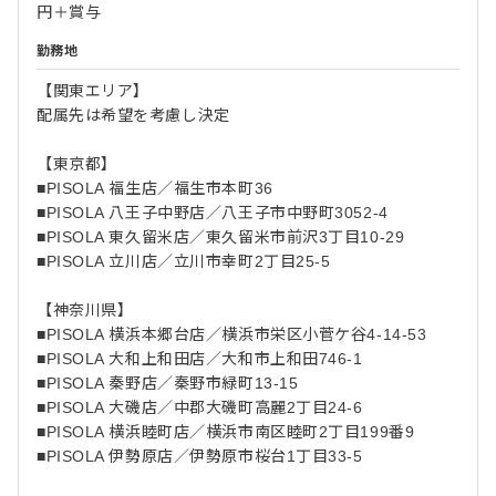
円＋賞与
勤務地
【関東エリア】
配属先は希望を考慮し決定
【東京都】
■PISOLA 福生店／福生市本町36
■PISOLA 八王子中野店／八王子市中野町3052-4
■PISOLA 東久留米店／東久留米市前沢3丁目10-29
■PISOLA 立川店／立川市幸町2丁目25-5
【神奈川県】
■PISOLA 横浜本郷台店／横浜市栄区小菅ケ谷4-14-53
■PISOLA 大和上和田店／大和市上和田746-1
■PISOLA 秦野店／秦野市緑町13-15
■PISOLA 大磯店／中郡大磯町高麗2丁目24-6
■PISOLA 横浜睦町店／横浜市南区睦町2丁目199番9
■PISOLA 伊勢原店／伊勢原市桜台1丁目33-5