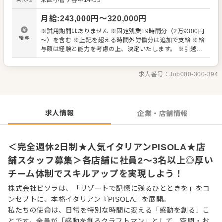
栄区小菅ケ谷4-14-53
寧に技術を身につけられます。 ★入社後のサポート 配属店
舗では先輩トレーナーがマンツーマンでサポート。 「見て
月給
:
243,000
円〜
320,000
円
覚える」のではなく、一緒に考えながら実践を通して学べ
るため、未経験の方も安心してスタートできます。 ★「20
※試用期間はありません ※固定残業19時間分（2万9300円
代で店長」も珍しくない！多彩なキャリアパス！ ホールと
給与
～）を含む ※上記を超える時間外労働分は追加で支給 ※給
キッチンの両方を経験しながら、少しずつ店舗運営の全体
与額は経験と能力を考慮の上、決定いたします。 ※引越し
像を掴んでいきます。 社歴に関係なくチャンスがある風土
を伴う転勤が発生すると、月給26万3000円～となります。
なので、若くして店長へステップアップしていく仲間もた
【社員の年収例】 年収800万円 ／ 35歳 マネージャー職 ／
くさんいます。 また、PISOLAでは「こんな新メニューを
求人番号：
Job000-300-394
月給60万円＋賞与 年収500万円 ／ 27歳 店長職 ／月給35
出したい！」というアイデアの提案も大歓迎。 あなたの感
万円＋賞与 年収380万円 ／ 20歳 フロアースタッフ／月給
性を活かした料理が、全店舗の定番メニューになるチャン
25万3000円＋賞与
スもあります！
求人情報
企業・店舗情報
＜完全週休2日制★人気イタリアンPISOLA★店
舗スタッフ募集＞各店舗に社員2〜3名以上◎厚い
チーム体制でスキルアップを実現しよう！
株式会社ピソラは、「リゾートで記憶に残るひとときを」をコ
ンセプトに、本格イタリアン『PISOLA』を展開。
私たちの使命は、日常を特別な時間に変える「感動を創る」こ
とです。全員が「感動を創るクラフトマン」として、空間・お