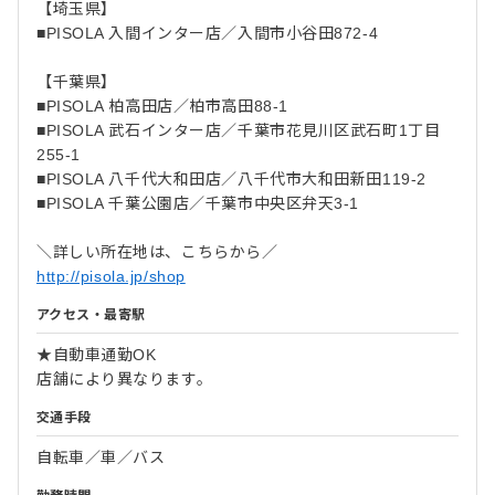
【埼玉県】
■PISOLA 入間インター店／入間市小谷田872-4
【千葉県】
■PISOLA 柏高田店／柏市高田88-1
■PISOLA 武石インター店／千葉市花見川区武石町1丁目
255-1
■PISOLA 八千代大和田店／八千代市大和田新田119-2
■PISOLA 千葉公園店／千葉市中央区弁天3-1
＼詳しい所在地は、こちらから／
http://pisola.jp/shop
アクセス・最寄駅
★自動車通勤OK
店舗により異なります。
交通手段
自転車／車／バス