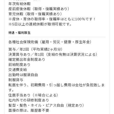
年次有給休暇
産前産後休暇（取得・復職実績あり）
育児休暇（取得・復職実績あり）
※産休・育休の取得率・復職率はともに100％です！
※5日以上の連続休暇が取得可能です。
待遇・福利厚生
各種社会保険完備（雇用・労災・健康・厚生年金）
賞与／年2回（平均実績2ヶ月分）
決算賞与あり／年1回（支給の有無は決算状況による）
確定拠出年金制度あり
前給制度あり
交通費支給
出勤時は服装自由
制服貸与
転居を伴う、初期費用・引っ越し費用は会社が負担致しま
す。
住居手当あり（※場合による）
社内外での研修制度あり
髪型・髪色・ネイル・ピアス自由（規定あり）
面接の際は、履歴書不要