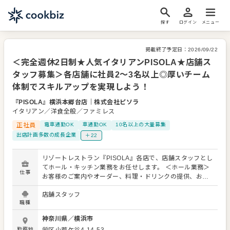
探す
ログイン
メニュー
掲載終了予定日：
2026/09/22
＜完全週休2日制★人気イタリアンPISOLA★店舗ス
タッフ募集＞各店舗に社員2〜3名以上◎厚いチーム
体制でスキルアップを実現しよう！
『PISOLA』横浜本郷台店
｜
株式会社ピソラ
イタリアン／洋食全般／ファミレス
正社員
電車通勤OK
車通勤OK
10名以上の大量募集
出店計画多数の成長企業
＋22
リゾートレストラン『PISOLA』各店で、店舗スタッフとし
てホール・キッチン業務をお任せします。 ＜ホール業務＞
仕事
お客様のご案内やオーダー、料理・ドリンクの提供、お会
計、テイクアウト対応などを担当します。 お客様一人ひと
店舗スタッフ
りに寄り添った接客を通して、サービスの基本を身につけ
職種
られます。 ＜キッチン業務＞ 窯焼きピッツァやもちもち食
感の生パスタなど、厳選食材を使った本格イタリアンの調
神奈川県
／
横浜市
理を担当します。 仕込みから盛り付けまで、一つひとつ丁
勤務地