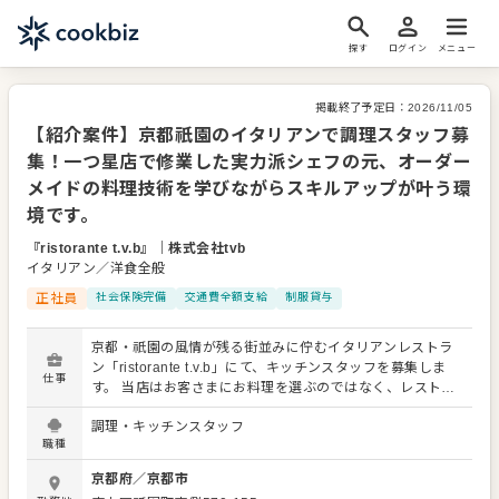
探す
ログイン
メニュー
掲載終了予定日：
2026/11/05
【紹介案件】京都祇園のイタリアンで調理スタッフ募
集！一つ星店で修業した実力派シェフの元、オーダー
メイドの料理技術を学びながらスキルアップが叶う環
境です。
『ristorante t.v.b』
｜
株式会社tvb
イタリアン／洋食全般
正社員
社会保険完備
交通費全額支給
制服貸与
京都・祇園の風情が残る街並みに佇むイタリアンレストラ
ン「ristorante t.v.b」にて、キッチンスタッフを募集しま
仕事
す。 当店はお客さまにお料理を選ぶのではなく、レストラ
ンの概念を超える「誂える（あつらえる）」というオーダ
調理・キッチンスタッフ
ーメイドスタイル。厳選された鮮魚や季節のお野菜など、
職種
至極の食材をその日おすすめの調理方法で提供していま
す。 あなたには調理スタッフとして、季節ごとの様々な食
京都府
／
京都市
材を扱いながら腕を磨いていただきます。経験やスキルに