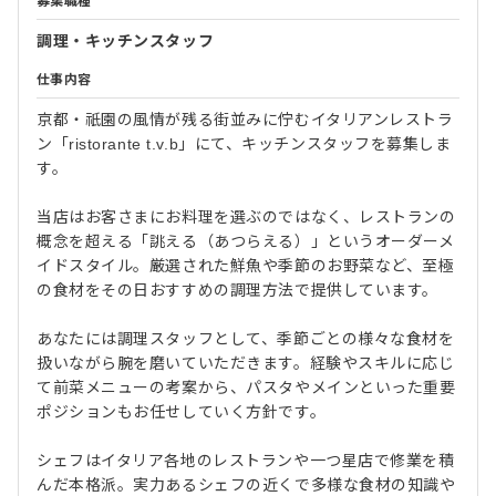
募集職種
調理・キッチンスタッフ
仕事内容
京都・祇園の風情が残る街並みに佇むイタリアンレストラ
ン「ristorante t.v.b」にて、キッチンスタッフを募集しま
す。
当店はお客さまにお料理を選ぶのではなく、レストランの
概念を超える「誂える（あつらえる）」というオーダーメ
イドスタイル。厳選された鮮魚や季節のお野菜など、至極
の食材をその日おすすめの調理方法で提供しています。
あなたには調理スタッフとして、季節ごとの様々な食材を
扱いながら腕を磨いていただきます。経験やスキルに応じ
て前菜メニューの考案から、パスタやメインといった重要
ポジションもお任せしていく方針です。
シェフはイタリア各地のレストランや一つ星店で修業を積
んだ本格派。実力あるシェフの近くで多様な食材の知識や