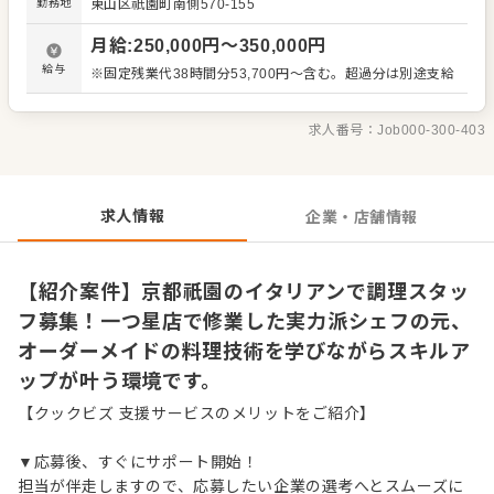
勤務地
東山区祇園町南側570-155
応じて前菜メニューの考案から、パスタやメインといった
重要ポジションもお任せしていく方針です。 シェフはイタ
月給
:
250,000
円〜
350,000
円
リア各地のレストランや一つ星店で修業を積んだ本格派。
実力あるシェフの近くで多様な食材の知識や調理スピード
給与
※固定残業代38時間分53,700円～含む。超過分は別途支給
を習得できるため、本気でスキルアップしたい方には確か
な手応えを得られる環境です。 ＜おすすめポイント＞ イタ
リアの一つ星店などで修業を積んだ実力派シェフの技術を
求人番号：
Job000-300-403
間近で吸収できます。オーダーメイドで料理を仕立てる特
別なスタイルのため、型にはまらない柔軟な調理スキルや
食材の目利きが自然と身につく環境です。一歩進んだ専門
知識を学び、料理人として一段上のステップへ進めます。
求人情報
企業・店舗情報
【紹介案件】京都祇園のイタリアンで調理スタッ
フ募集！一つ星店で修業した実力派シェフの元、
オーダーメイドの料理技術を学びながらスキルア
ップが叶う環境です。
【クックビズ 支援サービスのメリットをご紹介】
▼応募後、すぐにサポート開始！
担当が伴走しますので、応募したい企業の選考へとスムーズに