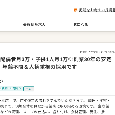
掲載をお考えの採用
最近見た求人
気になる
掲載終了予定日：
2026/09/1
配偶者月3万・子供1人月1万◎創業30年の安定
！年齢不問＆人柄重視の採用です
ど）
社員寮・社宅あり
＋17
田本店」で、店舗運営の流れを学んでいただきます。 調理・接客・
まで、現場全体を見ながら業務に取り組める環境です。 主な業
ンなどの調理、スープの仕込み、盛り付け、食材管理、発注、接