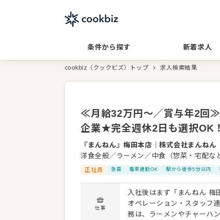
条件から探す
新着求人
cookbiz（クックビズ）トップ
求人検索結果
≪月給32万円～／賞与年2回≫
企業★完全週休2日も選択OK
『まんねん』梅田本店
｜
株式会社まんねん
洋食全般／ラーメン／中食（惣菜・宅配な
正社員
急募
電車通勤OK
駅から徒歩5分以内
入社後はまず「まんねん 梅
オペレーション・スタッフ連携
仕事
務は、ラーメンやチャーハ