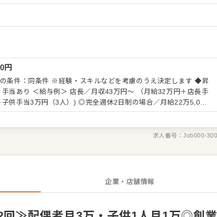
など。経験をお持ちの方には、これまで培ってきた調理スキルや接
お任せします。未経験の方や経験が浅い方には、できることから段
け合
す。慣れてきたら、アルバイトスタッフのフォローや新人教育、後
発注管理、売上づくりのアイデア出しなどにも携わっていただきま
00
円
いった視点も大切にできる環境です。お客様対応やスタッフ間の共
ど、業務上の会話・読み書きは日本語で行うため、円滑にコミュニ
の条件：同条件 ※経験・スキルなどを考慮のうえ決定します ◆昇
望や適性を考慮しながら、将来的には店長
～ （月給32万円＋店長手
もめざせます。現場で培ってきた経験を、まんねんのお店づくりや
 ◎完全週休2日制の場合／月給22万5,000
い。
求人番号：
Job000-30
企業・店舗情報
2回≫配偶者月3万・子供1人月1万◎創