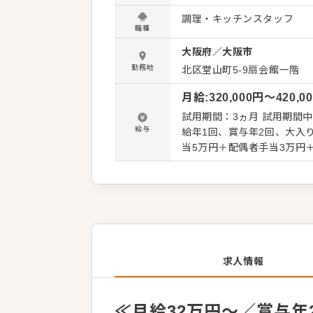
客、配膳、レジ対応、清掃
調理・キッチンスタッフ
客経験を活かせる業務から
職種
階的に覚えていただきます。 梅田本店には社員が5名在籍しており、忙しい時間帯も声をか
大阪府
／
大阪市
いながら営業を進めていま
進育成、簡単な数値管理、
勤務地
北区堂山町5-9扇会館一階
す。 調理・接客だけでなく、「どうすればスタッフが動きやすいか」「どうすればお客様によ
月給
:
320,000
円〜
420,0
り喜んでいただけるか」と
有、申し送り、発注確認な
試用期間：3ヵ月 試用期間中
ケーションを取りながら働ける方を歓迎します。 希
給与
給年1回、賞与年2回、大入り手当あり ＜給与例＞ 店長／月収43万円
や新店舗づくりに関わる道
当5万円＋配偶者手当3万円＋子供手当3万円（3人）)
人材育成に活かしてくださ
円～
求人情報
≪月給32万円～／賞与年