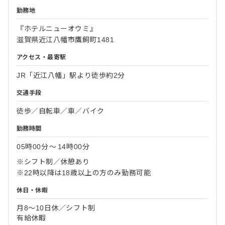
勤務地
『ホテルニューオウミ』
滋賀県近江八幡市鷹飼町1481
アクセス・最寄駅
JR「近江八幡」駅より徒歩約2分
交通手段
徒歩／自転車／車／バイク
勤務時間
05時00分
〜
14時00分
※シフト制／休憩あり
※22時以降は18歳以上の方のみ勤務可能
休日・休暇
月8～10日休／シフト制
有給休暇