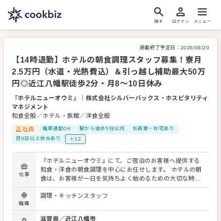
探す
ログイン
メニュー
掲載終了予定日：
2026/08/20
【14時退勤】ホテルの朝食調理スタッフ募集！寮月
2.5万円（水道・光熱費込）＆引っ越し補助最大50万
円◎近江八幡駅徒歩2分・月8～10日休み
『ホテルニューオウミ』
｜
株式会社シルバーバックス・ホスピタリティ
マネジメント
和食全般／ホテル・旅館／洋食全般
正社員
電車通勤OK
駅から徒歩5分以内
社員寮・社宅あり
月8日以上休みあり
＋12
『ホテルニューオウミ』にて、ご宿泊のお客様へ提供する
和食・洋食の朝食調理を中心にお任せします。 ホテルの朝
仕事
食は、お客様が一日を気持ちよく始めるための大切な時
間。観光やビジネス、会食、記念日など、さまざまな目的
調理・キッチンスタッフ
で滞在されるお客様に向けて、調理の経験を活かしなが
職種
ら、丁寧な料理を届けていただきます。 主な業務は以下の
通りです。 ・和食・洋食といった和洋折衷の朝食メニュー
滋賀県
／
近江八幡市