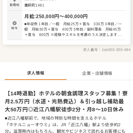
の仕込み、調理 ・料理の盛り付け、提供準備 ・食材の下処
勤務地
鷹飼町1481
理、仕込み作業 ・営業前の準備、料理の補充対応 ・食材や
備品の在庫確認、発注補助 ・調理器具やキッチン内の清
月給
:
250,000
円〜
400,000
円
掃、衛生管理 ・状況に応じたレストラン・宴会調理のサポ
ート まずは、これまでの経験やスキルに合わせてお任せす
■年収例 1年目／一般 月給25万＋賞与 330万 3年目／一
る業務を決定します。 調理の実務経験をお持ちであれば、
給与
般 月給30万＋賞与 400万 5年目／副料理長 月給45万
ホテルでの勤務経験は問いません。朝食ならではの段取り
＋賞与 600万 ※経験やスキルを考慮のうえ決定します ※
やスピード感を身につけながら、宿泊のお客様を食で支え
上記給与には固定残業代22時間分、29,700円を含み、超過
るやりがいを感じられます。 勤務時間は5:00～14:00。朝
分は別途支給します ※試用期間：3ヶ月（その間の待遇変
は早いですが、午後の時間を有効に使いやすい働き方で
求人番号：
Job000-300-494
動はなし）
す。県外から転居される方も、寮を利用しながら新しい生
活を始められる環境があります。滋賀・近江八幡で腰を据
え、調理の経験を活かしていきたい方を歓迎します。
求人情報
企業・店舗情報
【14時退勤】ホテルの朝食調理スタッフ募集！寮
月2.5万円（水道・光熱費込）＆引っ越し補助最
大50万円◎近江八幡駅徒歩2分・月8～10日休み
■近江八幡駅前で、地域の特別な時間を支えるホテル
『ホテルニューオウミ』は、JR「近江八幡」駅より徒歩約2
分。滋賀県内はもちろん、観光やビジネスで訪れるお客様にも