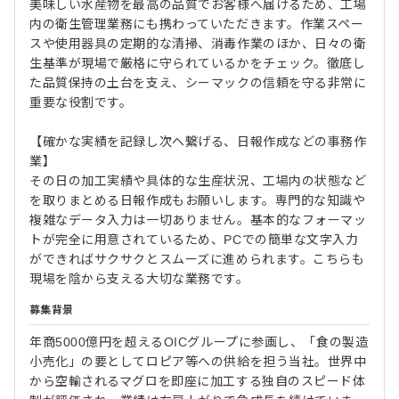
美味しい水産物を最高の品質でお客様へ届けるため、工場
内の衛生管理業務にも携わっていただきます。作業スペー
スや使用器具の定期的な清掃、消毒作業のほか、日々の衛
生基準が現場で厳格に守られているかをチェック。徹底し
た品質保持の土台を支え、シーマックの信頼を守る非常に
重要な役割です。
【確かな実績を記録し次へ繋げる、日報作成などの事務作
業】
その日の加工実績や具体的な生産状況、工場内の状態など
を取りまとめる日報作成もお願いします。専門的な知識や
複雑なデータ入力は一切ありません。基本的なフォーマッ
トが完全に用意されているため、PCでの簡単な文字入力
ができればサクサクとスムーズに進められます。こちらも
現場を陰から支える大切な業務です。
募集背景
年商5000億円を超えるOICグループに参画し、「食の製造
小売化」の要としてロピア等への供給を担う当社。世界中
から空輸されるマグロを即座に加工する独自のスピード体