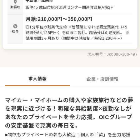
千葉県
／
成田市
送され、翌日には店頭へ届くため、年間を通じて圧倒的な
勤務地
飯仲45 成田市総合流通センター関連食品棟A棟2F
「スピード」と「鮮度」を支える誇り高い仕事です。 【安
心と安全を徹底的に守り抜く、工場内の衛生管理業務】 美
月給
:
210,000
円〜
350,000
円
味しい水産物を最高の品質でお客様へ届けるため、工場内
の衛生管理業務にも携わっていただきます。作業スペース
◎1分単位の残業代支給 ※管理職になれば固定残業代（45
や使用器具の定期的な清掃、消毒作業のほか、日々の衛生
給与
時間分64,125円～）を給与に含む。超過分は別途支給。 ※
基準が現場で厳格に守られているかをチェック。徹底した
試用期間3ヶ月あり（期間中は時給制／時給1,200円～）
品質保持の土台を支え、シーマックの信頼を守る非常に重
要な役割です。 【確かな実績を記録し次へ繋げる、日報作
成などの事務作業】 その日の加工実績や具体的な生産状
求人番号：
Job000-300-497
況、工場内の状態などを取りまとめる日報作成もお願いし
ます。専門的な知識や複雑なデータ入力は一切ありませ
ん。基本的なフォーマットが完全に用意されているため、
PCでの簡単な文字入力ができればサクサクとスムーズに進
求人情報
企業・店舗情報
められます。こちらも現場を陰から支える大切な業務で
す。
マイカー・マイホームの購入や家族旅行などの夢
を現実に近づける！明確な昇給制度×夜勤なしが
あなたのプライベートを全力応援。OICグループ
の安定基盤で充実の毎日を。
■物欲もプライベートの夢も大歓迎！個人の「欲」を全力応援