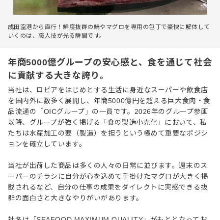
成田空港から直行！鮮度抜群の鯖やマグロを専用の包丁で豪快に解体して
いくのは、職人技が光る瞬間です。
年商5000億グループの安心感と、食を通じて社会
に貢献する大きな誇り。
当社は、ロピアをはじめとする生活に身近なスーパーや飲食店
を国内外に数多く展開し、年商5000億円を超える巨大食肉・食
品流通の「OICグループ」の一員です。2026年のグループ参画
以降、グループが強く掲げる「食の製造小売化」において、私
たちは水産加工の要（製造）を担うという極めて重要なポジシ
ョンを確立しています。
当社が出荷した商品は多くの人々の日常に並びます。週末のス
ーパーのチラシに自分が心を込めて手掛けたマグロが大きく掲
載されるなど、自分の仕事の成果をダイレクトに実感できる抜
群の面白さと大きなやりがいがあります。
社名は「SEAFOOD MAXIMUM QUALITY」がもととなってお