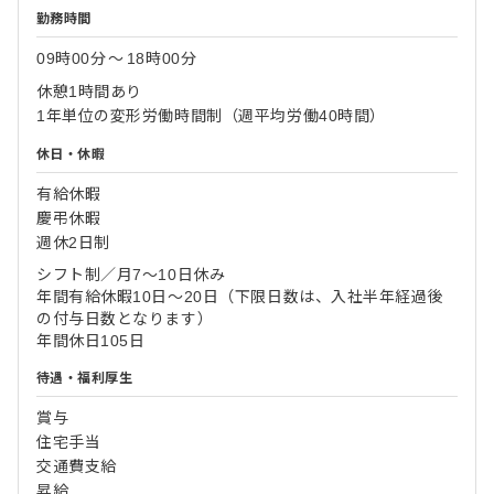
勤務時間
09時00分
〜
18時00分
休憩1時間あり
1年単位の変形労働時間制（週平均労働40時間）
休日・休暇
有給休暇
慶弔休暇
週休2日制
シフト制／月7～10日休み
年間有給休暇10日～20日（下限日数は、入社半年経過後
の付与日数となります）
年間休日105日
待遇・福利厚生
賞与
住宅手当
交通費支給
昇給