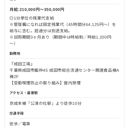
月給:210,000円〜350,000円
◎1分単位の残業代支給
※管理職になれば固定残業代（45時間分64,125円～）を
給与に含む。超過分は別途支給。
※試用期間3ヶ月あり（期間中は時給制／時給1,200円
～）
勤務地
『成田工場』
千葉県成田市飯仲45 成田市総合流通センター関連食品棟A
棟2F
【受動喫煙防止の取り組み】屋内禁煙
アクセス・最寄駅
京成本線「公津の杜駅」より徒歩10分
交通手段
徒歩／電車