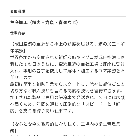
募集職種
生産加工（精肉・鮮魚・青果など）
仕事内容
【成田空港の至近から極上の鮮度を届ける、鮪の加工・解
体業務】
世界各地から空輸された新鮮な鯖やマグロが成田空港に到
着したその日のうちに、空港至近の自社工場で即座に受け
入れ、専用の包丁を使用して解体・加工するコア業務をお
任せします。
最初は簡単な補助作業からスタートし、徐々に部位ごとの
切り方など職人技とも言える高度な技術を習得できます。
加工された製品は専用の保冷車で発送され、翌日には店頭
へ届くため、年間を通じて圧倒的な「スピード」と「鮮
度」を支える誇り高い仕事です。
【安心と安全を徹底的に守り抜く、工場内の衛生管理業
務】