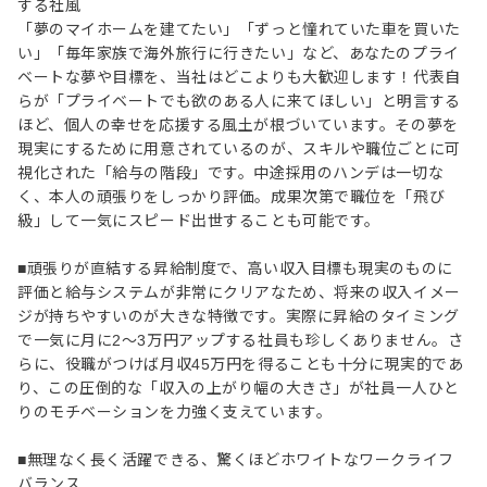
する社風
「夢のマイホームを建てたい」「ずっと憧れていた車を買いた
い」「毎年家族で海外旅行に行きたい」など、あなたのプライ
ベートな夢や目標を、当社はどこよりも大歓迎します！代表自
らが「プライベートでも欲のある人に来てほしい」と明言する
ほど、個人の幸せを応援する風土が根づいています。その夢を
現実にするために用意されているのが、スキルや職位ごとに可
視化された「給与の階段」です。中途採用のハンデは一切な
く、本人の頑張りをしっかり評価。成果次第で職位を「飛び
級」して一気にスピード出世することも可能です。
■頑張りが直結する昇給制度で、高い収入目標も現実のものに
評価と給与システムが非常にクリアなため、将来の収入イメー
ジが持ちやすいのが大きな特徴です。実際に昇給のタイミング
で一気に月に2〜3万円アップする社員も珍しくありません。さ
らに、役職がつけば月収45万円を得ることも十分に現実的であ
り、この圧倒的な「収入の上がり幅の大きさ」が社員一人ひと
りのモチベーションを力強く支えています。
■無理なく長く活躍できる、驚くほどホワイトなワークライフ
バランス