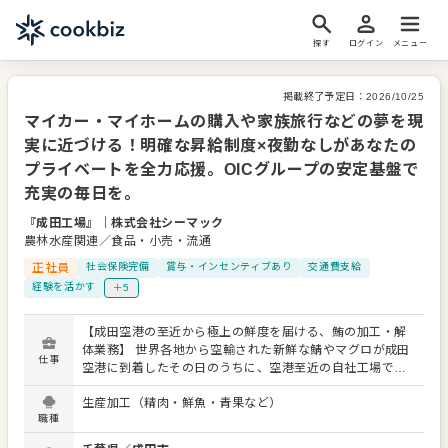
探す
ログイン
メニュー
掲載終了予定日：
2026/10/25
マイカー・マイホームの購入や家族旅行などの夢を現
実に近づける！明確な昇給制度×夜勤なしがあなたの
プライベートを全力応援。OICグループの安定基盤で
充実の毎日を。
『成田工場』
｜
株式会社シーマック
農林水産関連／食品・小売・流通
正社員
社会保険完備
賞与・インセンティブあり
交通費支給
経験を活かす
＋5
【成田空港の至近から極上の鮮度を届ける、鮪の加工・解
体業務】 世界各地から空輸された新鮮な鯖やマグロが成田
仕事
空港に到着したその日のうちに、空港至近の自社工場で即
座に受け入れ、専用の包丁を使用して解体・加工するコア
生産加工（精肉・鮮魚・青果など）
業務をお任せします。 最初は簡単な補助作業からスタート
職種
し、徐々に部位ごとの切り方など職人技とも言える高度な
技術を習得できます。加工された製品は専用の保冷車で発