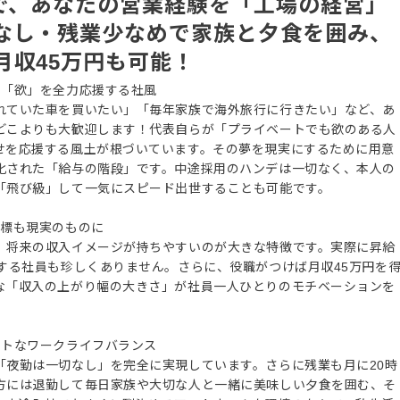
盤で、あなたの営業経験を「工場の経営」
なし・残業少なめで家族と夕食を囲み、
月収45万円も可能！
の「欲」を全力応援する社風
れていた車を買いたい」「毎年家族で海外旅行に行きたい」など、あ
どこよりも大歓迎します！代表自らが「プライベートでも欲のある人
せを応援する風土が根づいています。その夢を現実にするために用意
化された「給与の階段」です。中途採用のハンデは一切なく、本人の
「飛び級」して一気にスピード出世することも可能です。
目標も現実のものに
、将来の収入イメージが持ちやすいのが大きな特徴です。実際に昇給
する社員も珍しくありません。さらに、役職がつけば月収45万円を
な「収入の上がり幅の大きさ」が社員一人ひとりのモチベーションを
イトなワークライフバランス
「夜勤は一切なし」を完全に実現しています。さらに残業も月に20時
方には退勤して毎日家族や大切な人と一緒に美味しい夕食を囲む、そ