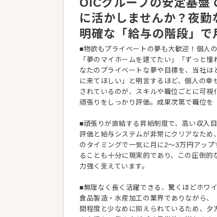
OICグループの安定基
に活かしませんか？夜勤
明確な「給与の階段」で
■物欲もプライベートの夢も大歓迎！個人
「夢のマイホームを建てたい」「ずっと憧
なたのプライベートな夢や目標を、当社は
に来てほしい」と明言するほど、個人の幸
されているのが、スキルや職位ごとに可視
頑張りをしっかり評価。成果次第で職位を
■頑張りが直結する昇給制度で、高い収入
評価と給与システムが非常にクリアなため
のタイミングで一気に月に2〜3万円アップ
ることも十分に現実的であり、この圧倒的
力強く支えています。
■無理なく長く活躍できる、驚くほどホワ
食品製造・水産加工の業界でありながら、
間程度と少なめに抑えられているため、夕