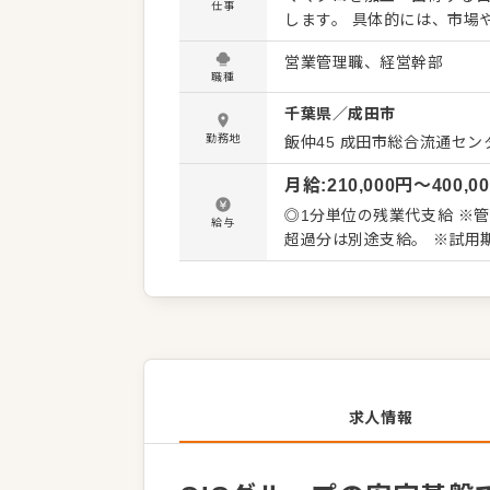
仕事
します。 具体的には、市場
や飲食店への供給を最適化
営業管理職、経営幹部
「在庫管理」の3つがメイン
職種
や「コスト・数字に対する
千葉県
／
成田市
してご活躍ください。 【スタッフが安心して働ける環境を整える】 現場で活躍する加工スタッ
フたちが、毎日モチベーシ
勤務地
飯仲45 成田市総合流通セン
す。当工場は「夜勤一切な
月給
:
210,000
円〜
400,0
ムで温かい雰囲気を大切に
緒に作っていきましょう。 【次世代のリーダーとして工場の経営を支えるコアメンバーへ】 ま
◎1分単位の残業代支給 ※管
給与
ずは先輩のサポートのもと
超過分は別途支給。 ※試用期
責任者」として現場の指揮
掛け合わせることで、一段
です。
求人情報