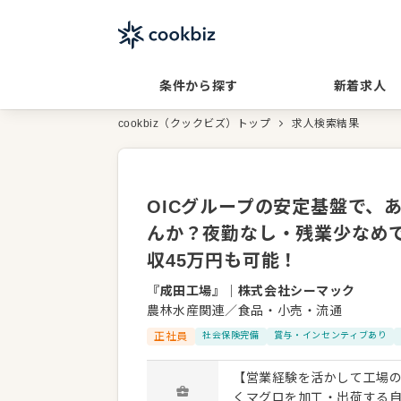
条件から探す
新着求人
cookbiz（クックビズ）トップ
求人検索結果
OICグループの安定基盤で、
んか？夜勤なし・残業少なめ
収45万円も可能！
『成田工場』
｜
株式会社シーマック
農林水産関連／食品・小売・流通
正社員
社会保険完備
賞与・インセンティブあり
【営業経験を活かして工場の
くマグロを加工・出荷する