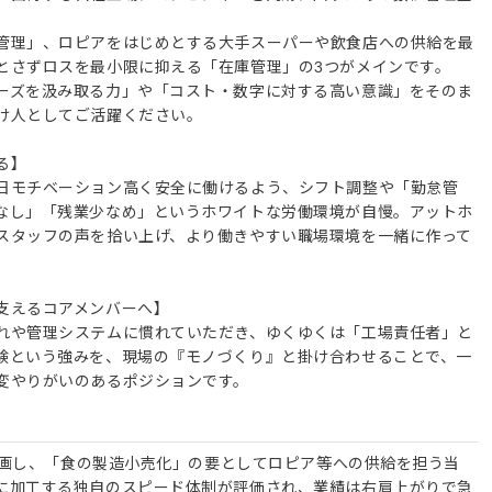
管理」、ロピアをはじめとする大手スーパーや飲食店への供給を最
とさずロスを最小限に抑える「在庫管理」の3つがメインです。
ーズを汲み取る力」や「コスト・数字に対する高い意識」をそのま
け人としてご活躍ください。
る】
日モチベーション高く安全に働けるよう、シフト調整や「勤怠管
なし」「残業少なめ」というホワイトな労働環境が自慢。アットホ
スタッフの声を拾い上げ、より働きやすい職場環境を一緒に作って
支えるコアメンバーへ】
れや管理システムに慣れていただき、ゆくゆくは「工場責任者」と
験という強みを、現場の『モノづくり』と掛け合わせることで、一
変やりがいのあるポジションです。
に参画し、「食の製造小売化」の要としてロピア等への供給を担う当
に加工する独自のスピード体制が評価され、業績は右肩上がりで急