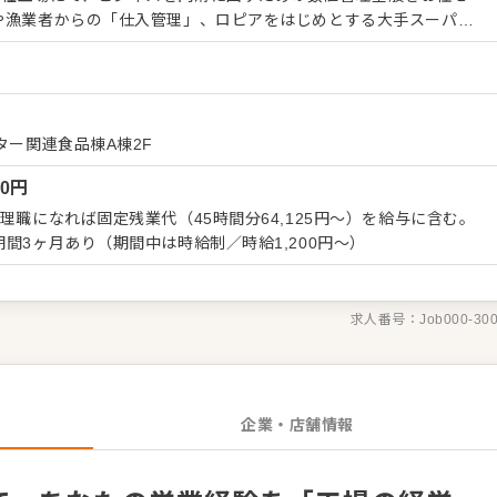
や漁業者からの「仕入管理」、ロピアをはじめとする大手スーパー
する「販売管理」、そして鮮度を落とさずロスを最小限に抑える
です。 これまでの営業活動で培った「顧客のニーズを汲み取る力」
高い意識」をそのまま活かし、工場の利益を最大化する仕掛け人と
ョン高く安全に働けるよう、シフト調整や「勤怠管理」を担当しま
ター関連食品棟A棟2F
し」「残業少なめ」というホワイトな労働環境が自慢。アットホー
00
円
しながら、スタッフの声を拾い上げ、より働きやすい職場環境を一
理職になれば固定残業代（45時間分64,125円～）を給与に含む。
で工場の流れや管理システムに慣れていただき、ゆくゆくは「工場
間3ヶ月あり（期間中は時給制／時給1,200円～）
をお任せします。営業経験という強みを、現場の『モノづくり』と
上のマネジメントスキルが身につく大変やりがいのあるポジション
求人番号：
Job000-30
企業・店舗情報