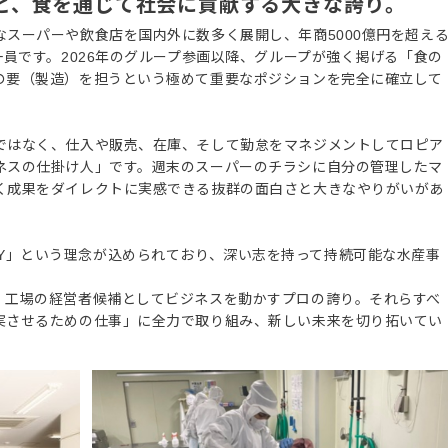
感と、食を通じて社会に貢献する大きな誇り。
スーパーや飲食店を国内外に数多く展開し、年商5000億円を超え
一員です。2026年のグループ参画以降、グループが強く掲げる「食の
の要（製造）を担うという極めて重要なポジションを完全に確立して
ではなく、仕入や販売、在庫、そして勤怠をマネジメントしてロピア
ネスの仕掛け人」です。週末のスーパーのチラシに自分の管理したマ
く成果をダイレクトに実感できる抜群の面白さと大きなやりがいがあ
UALITY」という理念が込められており、深い志を持って持続可能な水産事
、工場の経営者候補としてビジネスを動かすプロの誇り。それらすべ
実させるための仕事」に全力で取り組み、新しい未来を切り拓いてい