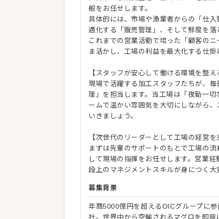
般をお任せします。
具体的には、市場や漁業者からの「仕入
適化する「販売管理」、そして鮮度を落
これまでの営業活動で培った「顧客のニ
ま活かし、工場の利益を最大化する仕掛
【スタッフが安心して働ける環境を整え
現場で活躍する加工スタッフたちが、毎
理」を担当します。当工場は「夜勤一切
ームで温かい雰囲気を大切にしながら、
いきましょう。
【次世代のリーダーとして工場の経営を
まずは先輩のサポートのもとで工場の流
して現場の指揮をお任せします。営業経
段上のマネジメントスキルが身につく大
募集背景
年商5000億円を超えるOICグループ
社。世界中から空輸されるマグロを即座