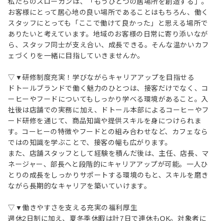
私たちのスローガンは、「もうひとつの居場所を創造する」。
お客様にとって居心地の良い場所であることはもちろん、働く
スタッフにとっても「ここで働けて良かった」と思える場所で
ありたいと考えています。地域のお客様の日常に寄り添いなが
ら、スタッフ同士が支え合い、成長できる。そんな温かいカフ
ェづくりを一緒に目指していきませんか。
▽▼研修制度充実！学びながらキャリアアップを目指せる
ドトールブランドで働く魅力のひとつは、接客だけでなく、コ
ーヒーやフードについてもしっかり学べる環境があること。入
社後は店舗での実務に加え、ドトール本部によるコーヒーやフ
ード研修を通じて、商品知識や提供スキルを身につけられま
す。コーヒーの特徴やフードとの組み合わせなど、カフェなら
ではの知識を学ぶことで、接客の幅も広がります。
また、店舗スタッフとして経験を積んだ後は、主任、店長、マ
ネージャー、部長へと段階的にキャリアアップが可能。一人ひ
とりの成長をしっかりサポートする環境のもと、スキルを磨き
ながら長期的なキャリアを築いていけます。
▽▼働きやすさを支える充実の福利厚生
週休2日制に加え、夏冬季休暇は計7日で連休もOK。対象者に