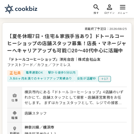
探す
ログイン
メニュー
掲載終了予定日：
2026/08/25
【夏冬休暇7日・住宅＆家族手当あり】ドトールコー
ヒーショップの店舗スタッフ募集！店長・マネージャ
ーへキャリアアップも可能◎20～40代中心に活躍中
『ドトールコーヒーショップ』洋光台店
｜
株式会社山友
ファストフード／カフェ／ファミレス
正社員
電車通勤OK
駅から徒歩5分以内
入社6ヶ月未満でのキャリアアップ実績あり
女性が活躍中
＋17
横浜市内にある『ドトールコーヒーショップ』4店舗のいず
れかにて、店舗スタッフとして接客・店舗運営業務をお任
仕事
せします。 まずはカフェスタッフとして、レジでの接客、
ドリンク作製、フードの簡単な調理、商品の提供、店内清
店舗スタッフ
掃など、基本的な業務からスタート。これまでの飲食業で
職種
の社員経験を活かしながら、少しずつお店の流れに慣れて
いただきます。 業務に慣れてきたら、スタッフへの声かけ
神奈川県
／
横浜市
や教育、シフト管理、売上・在庫管理、発注、店舗づくり
勤務地