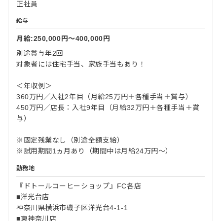
正社員
給与
月給:250,000円〜400,000円
別途賞与年2回
対象者には住宅手当、家族手当もあり！
＜年収例＞
360万円／入社2年目（月給25万円＋各種手当＋賞与）
450万円／店長：入社9年目（月給32万円＋各種手当＋賞
与）
※固定残業なし（別途全額支給）
※試用期間1ヵ月あり（期間中は月給24万円〜）
勤務地
『ドトールコーヒーショップ』FC各店
■洋光台店
神奈川県横浜市磯子区洋光台4-1-1
■東神奈川店