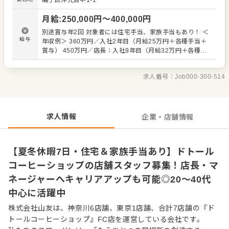
磯子区洋光台4-1-1
に関わる改善提案などにもチャレンジしていただきます。
お客様との会話も多く、日々の接客の中で「また来たい」
月給
:
250,000
円〜
400,000
円
と思っていただけるお店づくりに携われる仕事です。 ＼さ
まざまな経歴・年代のスタッフが活躍中★／ 20代～40代を
別途賞与年2回 対象者には住宅手当、家族手当もあり！ ＜
中心に、幅広い年代のスタッフが活躍中。チケットショッ
給与
年収例＞ 360万円／入社2年目（月給25万円＋各種手当＋
プや自動車整備など異業種から転職した方や、アルバイト
賞与） 450万円／店長：入社9年目（月給32万円＋各種手
から正社員となり店長へキャリアアップした方、子育てを
当＋賞与） ※固定残業なし（別途全額支給） ※試用期間1
機に正社員として再スタートした方など、さまざまな経歴
ヵ月あり（期間中は月給24万円〜）
を持つメンバーが在籍しています。困った時は自然と周り
求人番号：
Job000-300-514
が声をかけ合う温かい雰囲気があり、経験や年齢に関係な
く、安心して仕事に取り組める環境です！
求人情報
企業・店舗情報
【夏冬休暇7日・住宅＆家族手当あり】ドトール
コーヒーショップの店舗スタッフ募集！店長・マ
ネージャーへキャリアアップも可能◎20～40代
中心に活躍中
株式会社山友は、神奈川6店舗、東京1店舗、合計7店舗の『ド
トールコーヒーショップ』FC店を運営している会社です。