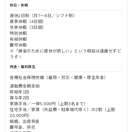
休日・休暇
週休2日制（月7～8日／シフト制）
夏季休暇（4日間）
冬季休暇（3日間）
特別休暇
有給休暇
慶弔休暇
※「帰省のために連休が欲しい」という相談は遠慮せずど
うぞ！
待遇・福利厚生
各種社会保険完備（雇用・労災・健康・厚生年金）
通勤費全額支給
昇給年1回
賞与年2回
家族手当／一律5,000円（上限3名まで）
住宅手当／家賃（共益費・駐車場代除く）の2割（上限
20,000円）
結婚、出産祝金
慶弔金、供花