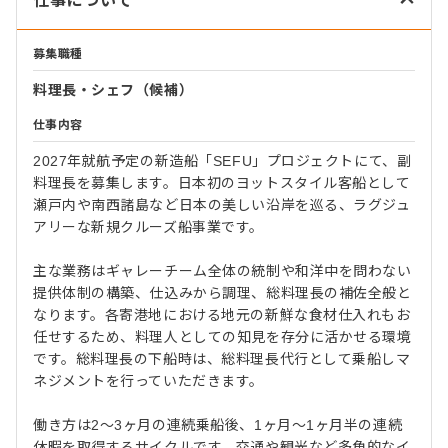
仕事について
募集職種
料理長・シェフ（候補）
仕事内容
2027年就航予定の新造船「SEFU」プロジェクトにて、副
料理長を募集します。日本初のヨットスタイル客船として
瀬戸内や南西諸島など日本の美しい沿岸を巡る、ラグジュ
アリーな新規クルーズ船事業です。
主な業務はギャレーチーム全体の統制や和洋中を問わない
提供体制の構築、仕込みから調理、総料理長の補佐全般と
なります。各寄港地における地元の新鮮な食材仕入れもお
任せするため、料理人としての知見を存分に活かせる環境
です。総料理長の下船時は、総料理長代行として乗船しマ
ネジメントを行っていただきます。
働き方は2～3ヶ月の連続乗船後、1ヶ月～1ヶ月半の連続
休暇を取得するサイクルです。交通や観光など多角的なイ