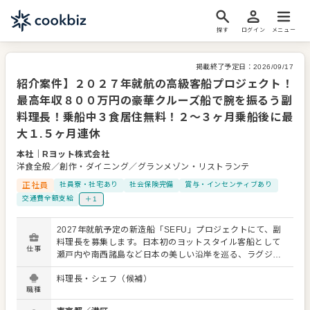
探す
ログイン
メニュー
掲載終了予定日：
2026/09/17
紹介案件】２０２７年就航の高級客船プロジェクト！
最高年収８００万円の豪華クルーズ船で腕を振るう副
料理長！乗船中３食居住無料！２〜３ヶ月乗船後に最
大１.５ヶ月連休
本社
｜
Rヨット株式会社
洋食全般／創作・ダイニング／グランメゾン・リストランテ
正社員
社員寮・社宅あり
社会保険完備
賞与・インセンティブあり
交通費全額支給
＋1
2027年就航予定の新造船「SEFU」プロジェクトにて、副
料理長を募集します。日本初のヨットスタイル客船として
仕事
瀬戸内や南西諸島など日本の美しい沿岸を巡る、ラグジュ
アリーな新規クルーズ船事業です。 主な業務はギャレーチ
料理長・シェフ（候補）
ーム全体の統制や和洋中を問わない提供体制の構築、仕込
職種
みから調理、総料理長の補佐全般となります。各寄港地に
おける地元の新鮮な食材仕入れもお任せするため、料理人