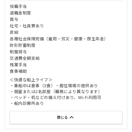
役職手当
退職金制度
賞与
社宅・社員寮あり
昇給
各種社会保険完備（雇用・労災・健康・厚生年金）
財形貯蓄制度
制服貸与
交通費全額支給
残業手当
食事補助
＜快適な船上ライフ＞
・乗船中は食事（3食）・居住環境の提供あり
・個室または2名部屋（職務により異なります）
・ベッド・机などの備え付けあり、Wi-Fi利用可
・船内診療所あり
閉じる