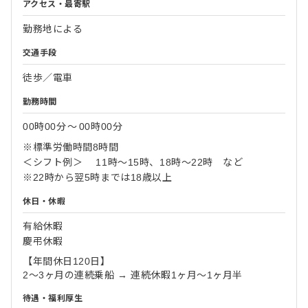
アクセス・最寄駅
勤務地による
交通手段
徒歩／電車
勤務時間
00時00分
〜
00時00分
※標準労働時間8時間
＜シフト例＞ 11時～15時、18時～22時 など
※22時から翌5時までは18歳以上
休日・休暇
有給休暇
慶弔休暇
【年間休日120日】
2～3ヶ月の連続乗船 → 連続休暇1ヶ月～1ヶ月半
待遇・福利厚生