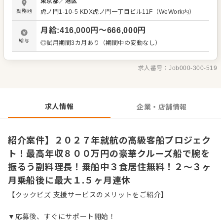
東京都
／
港区
としての知見を存分に活かせる環境です。総料理長の下船
勤務地
虎ノ門1-10-5
KDX虎ノ門一丁目ビル11F（WeWork内）
時は、総料理長代行として乗船しマネジメントを行ってい
ただきます。 働き方は2～3ヶ月の連続乗船後、1ヶ月～1ヶ
月給
:
416,000
円〜
666,000
円
月半の連続休暇を取得するサイクルです。交通や観光など
多角的なインフラビジネスを展開する「両備グループ」の
給与
◎試用期間3カ月あり（期間中の変動なし）
新規事業であり、強固な基盤のもとで長期にわたり安心し
てキャリアを築けます。 ＜おすすめポイント＞ 最大年収
800万円が狙える高い給与水準に加え、乗船中は3食の食事
求人番号：
Job000-300-519
と居住環境が自己負担なしで提供されるため、しっかりと
貯蓄ができる環境です。母体の安定性に加え、年間休日120
日や退職金制度など、福利厚生が充実している点も魅力と
なります。
求人情報
企業・店舗情報
紹介案件】２０２７年就航の高級客船プロジェク
ト！最高年収８００万円の豪華クルーズ船で腕を
振るう副料理長！乗船中３食居住無料！２〜３ヶ
月乗船後に最大１.５ヶ月連休
【クックビズ 支援サービスのメリットをご紹介】
▼応募後、すぐにサポート開始！