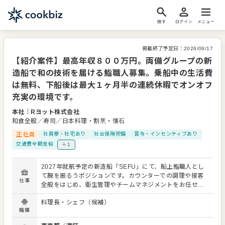
探す
ログイン
メニュー
掲載終了予定日：
2026/09/17
【紹介案件】最高年収８００万円。両備グループの新
造船で和の技術を届ける鮨職人募集。乗船中の生活費
は無料、下船後は最大１ヶ月半の連続休暇でオンオフ
充実の環境です。
本社
｜
Rヨット株式会社
和食全般／寿司／日本料理・割烹・懐石
正社員
社員寮・社宅あり
社会保険完備
賞与・インセンティブあり
交通費全額支給
＋1
2027年就航予定の新造船「SEFU」にて、船上鮨職人とし
て腕を振るうポジションです。カウンターでの調理や接客
仕事
全般をはじめ、衛生管理やチームマネジメントをお任せし
ます。さらに、日本各地の寄港地で地元の新鮮な食材を直
料理長・シェフ（候補）
接仕入れるなど、動く高級店ならではのエキサイティング
職種
な業務を経験できる点が魅力です。 航海中は2～3ヶ月の連
続乗船となりますが、下船後は1ヶ月～1ヶ月半のまとまっ