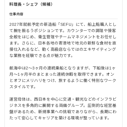
料理長・シェフ（候補）
仕事内容
2027年就航予定の新造船「SEFU」にて、船上鮨職人とし
て腕を振るうポジションです。カウンターでの調理や接客
全般をはじめ、衛生管理やチームマネジメントをお任せし
ます。さらに、日本各地の寄港地で地元の新鮮な食材を直
接仕入れるなど、動く高級店ならではのエキサイティング
な業務を経験できる点が魅力です。
航海中は2～3ヶ月の連続乗船となりますが、下船後は1ヶ
月～1ヶ月半のまとまった連続休暇を取得できます。オン
とオフにメリハリをつけ、旅するように働く特別なワーク
スタイルです。
運営母体は、西日本を中心に交通・観光などのインフラビ
ジネスを多角的に展開する両備グループ。圧倒的な経営基
盤があるため、新規事業への挑戦でありながら、長期にわ
たって安心してキャリアを築ける環境が整っています。