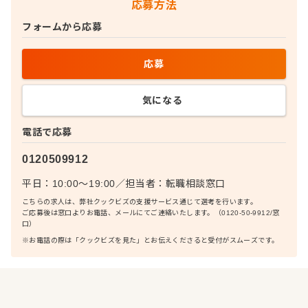
応募方法
フォームから応募
応募
気になる
電話で応募
0120509912
平日：10:00〜19:00
／
担当者：
転職相談窓口
こちらの求人は、弊社クックビズの支援サービス通じて選考を行います。
ご応募後は窓口よりお電話、メールにてご連絡いたします。（0120-50-9912/窓
口）
※お電話の際は「クックビズを見た」とお伝えくださると受付がスムーズです。