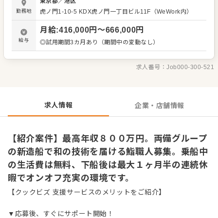
東京都
／
港区
た連続休暇を取得できます。オンとオフにメリハリをつ
勤務地
虎ノ門1-10-5
KDX虎ノ門一丁目ビル11F（WeWork内）
け、旅するように働く特別なワークスタイルです。 運営母
体は、西日本を中心に交通・観光などのインフラビジネス
月給
:
416,000
円〜
666,000
円
を多角的に展開する両備グループ。圧倒的な経営基盤があ
るため、新規事業への挑戦でありながら、長期にわたって
給与
◎試用期間3カ月あり（期間中の変動なし）
安心してキャリアを築ける環境が整っています。 ＜おすす
めポイント＞ 乗船期間中は、3食の食事と快適な居住環境
がすべて無償で提供されるため、生活費を抑えて効率よく
求人番号：
Job000-300-521
貯蓄できます。また、最大年収800万円が狙える高給与水準
に加え、年間休日120日や退職金制度など、大手グループな
らではの充実した福利厚生のもとで、将来を見据えて長く
健やかに働けます。
求人情報
企業・店舗情報
【紹介案件】最高年収８００万円。両備グループ
の新造船で和の技術を届ける鮨職人募集。乗船中
の生活費は無料、下船後は最大１ヶ月半の連続休
暇でオンオフ充実の環境です。
【クックビズ 支援サービスのメリットをご紹介】
▼応募後、すぐにサポート開始！