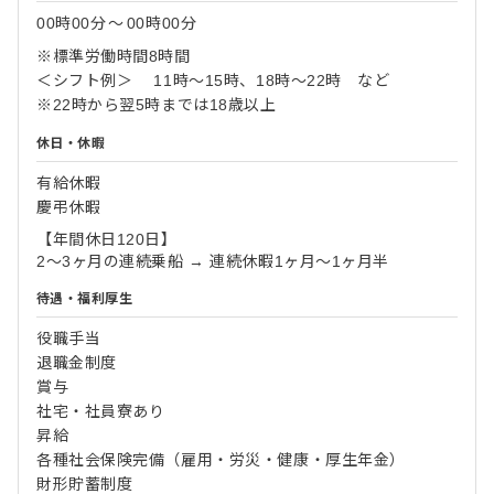
00時00分
〜
00時00分
※標準労働時間8時間
＜シフト例＞ 11時～15時、18時～22時 など
※22時から翌5時までは18歳以上
休日・休暇
有給休暇
慶弔休暇
【年間休日120日】
2～3ヶ月の連続乗船 → 連続休暇1ヶ月～1ヶ月半
待遇・福利厚生
役職手当
退職金制度
賞与
社宅・社員寮あり
昇給
各種社会保険完備（雇用・労災・健康・厚生年金）
財形貯蓄制度