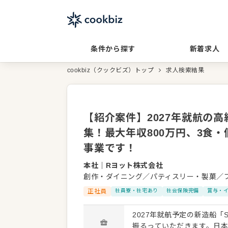
条件から探す
新着求人
cookbiz（クックビズ）トップ
求人検索結果
【紹介案件】2027年就航の
集！最大年収800万円、3食
事業です！
本社
｜
Rヨット株式会社
創作・ダイニング／パティスリー・製菓／
正社員
社員寮・社宅あり
社会保険完備
賞与・
2027年就航予定の新造船
振るっていただきます。日