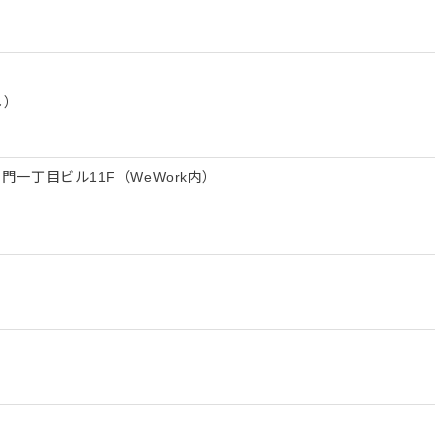
し）
ノ門一丁目ビル11F（WeWork内）