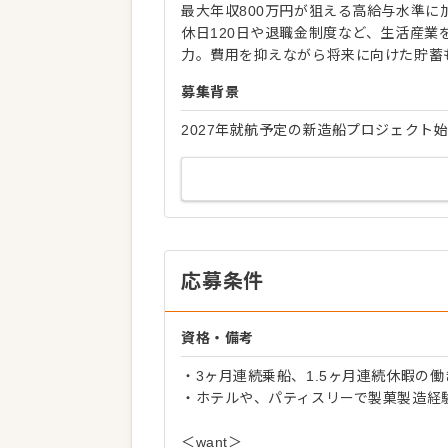
最大年収800万円が狙える高給与水準に
休日120日や退職金制度など、生活産
力。費用を抑えながら将来に向けた貯蓄
募集背景
2027年就航予定の新造船プロジェクト
応募条件
資格・備考
・3ヶ月連続乗船、1.5ヶ月連続休暇の
・ホテルや、パティスリーで製菓製造経
＜want＞