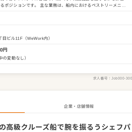
な業務は、船内におけるペストリーメニュ
、和洋中の調理チームと連携しながらサポートを行い、マネジメン
の後に1ヶ月～1ヶ月
タイル。両備グループの強固な基盤のもと、オンとオフを明確に切
ない新しい海の上の食空間を形にしていける環境が整っています。
年収800万円が狙える高給与水準に加え、乗船中は3食の食事と居住
丁目ビル11F（WeWork内）
年間休日120日や退職金制度など、生活産業を多角的に展開する大
00
円
い福利厚生が魅力。費用を抑えながら将来に向けた貯蓄も堅実に進
中の変動なし）
求人番号：
Job000-30
企業・店舗情報
航の高級クルーズ船で腕を振るうシェフパ