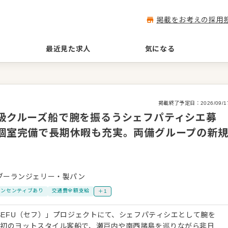
掲載をお考えの採用
最近見た求人
気になる
掲載終了予定日：
2026/09/1
高級クルーズ船で腕を振るうシェフパティシエ募
・個室完備で長期休暇も充実。両備グループの新
ブーランジェリー・製パン
インセンティブあり
交通費全額支給
＋1
「SEFU（セフ）」プロジェクトにて、シェフパティシエとして腕を
本初のヨットスタイル客船で、瀬戸内や南西諸島を巡りながら非日