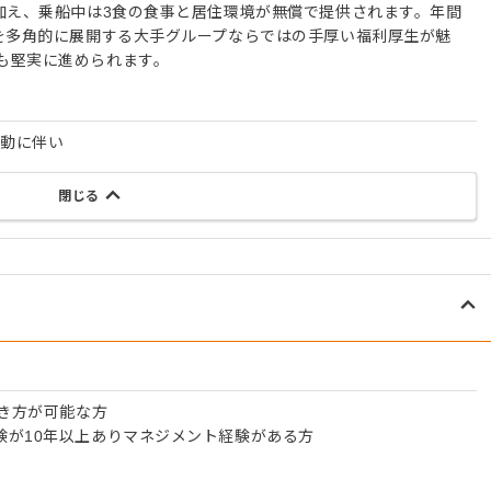
加え、乗船中は3食の食事と居住環境が無償で提供されます。年間
業を多角的に展開する大手グループならではの手厚い福利厚生が魅
も堅実に進められます。
始動に伴い
閉じる
働き方が可能な方
験が10年以上ありマネジメント経験がある方