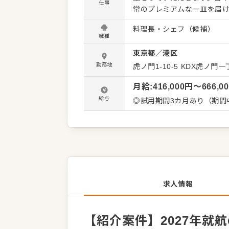
仕事
常のプレミアムな一皿を届けるポジションです。 主
ー全体の統括です。さらに
料理長・シェフ（候補）
ト業務にも携わっていただきます。 勤務サイクルは、2～3ヶ月の連続乗船
職種
半の連続休暇を取得するス
東京都
／
港区
り替えながら、これまでに
＜おすすめポイント＞ 最大
勤務地
虎ノ門1-10-5
KDX虎ノ門一
環境が無償で提供されます。
月給
:
416,000
円〜
666,0
手グループならではの手厚
められます。
給与
◎試用期間3カ月あり（期間
求人情報
【紹介案件】2027年就