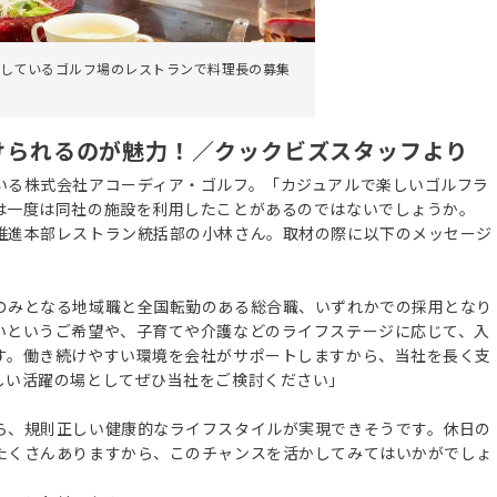
しているゴルフ場のレストランで料理長の募集
けられるのが魅力！／クックビズスタッフより
いる株式会社アコーディア・ゴルフ。「カジュアルで楽しいゴルフラ
は一度は同社の施設を利用したことがあるのではないでしょうか。
推進本部レストラン統括部の小林さん。取材の際に以下のメッセージ
のみとなる地域職と全国転勤のある総合職、いずれかでの採用となり
いというご希望や、子育てや介護などのライフステージに応じて、入
す。働き続けやすい環境を会社がサポートしますから、当社を長く支
しい活躍の場としてぜひ当社をご検討ください」
ら、規則正しい健康的なライフスタイルが実現できそうです。休日の
たくさんありますから、このチャンスを活かしてみてはいかがでしょ