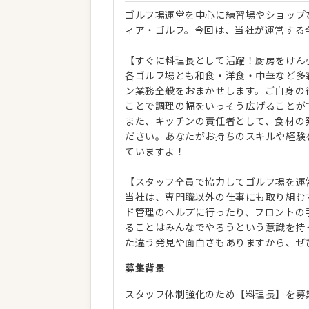
ゴルフ場運営を中心に練習場やショップ
ィア・ゴルフ。今回は、当社が運営する
【すぐに料理長として活躍！厨房をけん
各ゴルフ場とも和食・洋食・中華など多
ン業務全般をおまかせします。ご自身の
ことで調理の幅をいっそう広げることが
また、キッチンの責任者として、食材の
ださい。あなたがお持ちのスキルや経験
ていますよ！
【スタッフ全員で協力してゴルフ場を運
当社は、専門職以外の仕事にも取り組む
ド管理のヘルプに行ったり、フロントの
ることはみんなでやろうという意識を持
た違う発見や面白さもありますから、ぜ
募集背景
スタッフ体制強化のため【料理長】を募