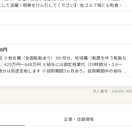
ーを提供しており、仕込み・調理・盛り付けなどキッチン業務全般
の得意なジャンルを活かせるのはもちろん、他のジャンルも手がけ
う広げることができ、料理人としてさらなるスキルアップが実現で
責任者として、食材の発注・管理や調理スタッフの指導などマネジ
い。あなたがお持ちのスキルや経験をスタッフに伝えていただくこ
スタッフ全員で協力してゴルフ場を運営】
00
円
にも取り組むマルチタスクを推奨しており、例えばランチタイム終
プに行ったり、フロントの手伝いをしたりなど部門を超えた働き方
2回 ※総合職（全国転勤あり）3か月分、地域職（転居を伴う転勤な
ることはみんなでやろうという意識を持ってゴルフ場を運営してい
※給与には固定残業代（20時間分・3.6～
ッチンとはまた違う発見や面白さもありますから、ぜひ楽しく取り
超過分は別途支給します ※試用期間3ヵ月あり。試用期間中の給与の
経験・スキルなどを考慮して決定します
求人番号：
Job000-30
企業・店舗情報