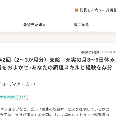
掲載をお考えの採用
最近見た求人
気になる
掲載終了予定日：
2026/08/2
年2回（2～3か月分）支給／充実の月8～9日休み
長をおまかせ♪あなたの調理スキルと経験を存分
アコーディア・ゴルフ
女性が活躍中
＋15
場やショップなど、ゴルフ関連の総合サービスを提供している株式
。今回は、当社が運営する全国のゴルフ場のレストランで料理長の