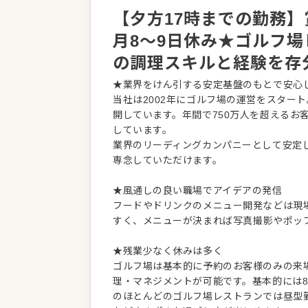
【夕方17時までの勤務】
月8～9日休み★ゴルフ
の調理スキルと経験を存
★業界をけん引する安定基盤のもとで安心
当社は2002年にゴルフ場の運営をスター
開しています。年間で750万人を超えるお
しています。
業界のリーディングカンパニーとして安定
専念していただけます。
★風通しの良い職場でアイデアの発信
フードやドリンクのメニュー開発などは現
すく、メニューが決まれば写真撮影やポッ
★残業少なく休みは多く
ゴルフ場は基本的に予約のお客様のみの来
理・マネジメントが可能です。基本的には8
のほとんどのゴルフ場レストランでは昼型