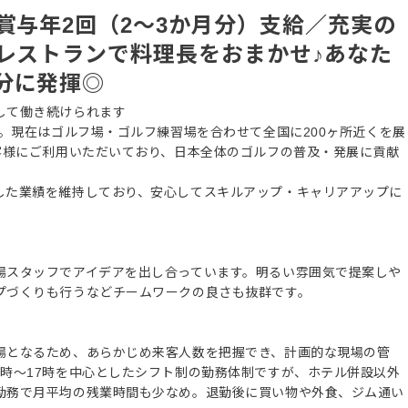
賞与年2回（2～3か月分）支給／充実の
場レストランで料理長をおまかせ♪あなた
分に発揮◎
して働き続けられます
ト。現在はゴルフ場・ゴルフ練習場を合わせて全国に200ヶ所近くを展
客様にご利用いただいており、日本全体のゴルフの普及・発展に貢献
した業績を維持しており、安心してスキルアップ・キャリアアップに
場スタッフでアイデアを出し合っています。明るい雰囲気で提案しや
プづくりも行うなどチームワークの良さも抜群です。
場となるため、あらかじめ来客人数を把握でき、計画的な現場の管
時～17時を中心としたシフト制の勤務体制ですが、ホテル併設以外
勤務で月平均の残業時間も少なめ。退勤後に買い物や外食、ジム通い