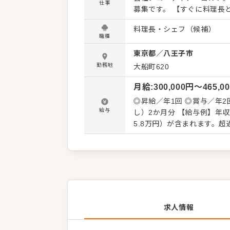
仕事
募集です。 【すぐに料理長として活躍！厨房をけん引してください】 各ゴルフ場とも和食・洋
食・中華など多彩なメニュ
料理長・シェフ（候補）
をおまかせします。ご自身
職種
ることで調理の幅をいっそ
東京都
／
八王子市
きます。 また、キッチンの
メント業務もご担当くださ
勤務地
大船町620
とでキッチン全体の底上げも期待していますよ！ 【
月給
:
300,000
円〜
465,0
当社は、専門職以外の仕事
了後にラウンド管理のヘル
◎昇給／年1回 ◎賞与／年
を取り入れています。でき
給与
し）2か月分 【給与例】年収／420万円～648万円 
る一体感が当社の強み。キ
5.8万円）が含まれます。
組んでください。
変動はありません ※給与は
求人情報