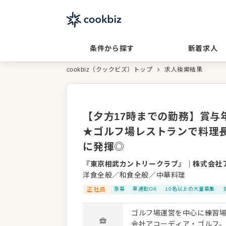
条件から探す
新着求人
cookbiz（クックビズ）トップ
求人検索結果
【夕方17時までの勤務】賞与
★ゴルフ場レストランで料理
に発揮◎
『東京相武カントリークラブ』
｜
株式会社
洋食全般／和食全般／中華料理
正社員
急募
車通勤OK
10名以上の大量募集
ゴルフ場運営を中心に練習
会社アコーディア・ゴルフ