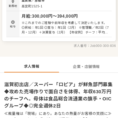
滋賀県
／
彦根市
（お買い得品）」を探し出す。そんな遊び心を持って、接
勤務地
高宮町1525-1
客をしてくださる方なら大歓迎です。 魚をさばく技術や高
度な商品知識は、当社が徐々にお教えします。未経験から
月給
:
300,000
円〜
394,000
円
スタートした先輩も多数います。 また経験のある方は、自
由度高くご活躍できます。チーフ候補として、仕入れから
※これまでのご経験や前年収を考慮して決定いたします。
商品開発、攻めた売り場作りまで幅広い業務をお任せしま
給与
◎昇給：年1回 ◎賞与：年1回（2月） ※管理職／年2回（7
す。 「自分の色が出せる売場で勝負したい」 「本部の方針
月・12月）＋決算賞与（2月） 【年収例】 チーフ：平均
に縛られず、売場をプロデュースしてみたい」という方と
630万円 ※チーフ以上：700万円以上（平均年齢32歳） ※
の出会いを待ってます。 自らファンを増やしていく、そん
試用期間3ヶ月あり（期間中、条件変更なし） ※固定残業
な「商売の原点」を当社で体感してください。 ■業務内
求人番号：
Job000-300-836
代35時間分61,000円～80,300円を支給。超過分は別途支
容 ※経験に応じてお任せしてきます。 ・接客 ・発注、仕
給。27年度より固定残業時間20時間へと変更を予定。
入れ（全国各地および海外からも調達） ・陳列、在庫管理
・加工 ・商品開発（その店舗にしかないプライベートブラ
ンドも考案できます） ・価格設定（店舗によって価格が異
求人情報
企業・店舗情報
なります） ・人材育成・採用 など
滋賀初出店／スーパー「ロピア」が鮮魚部門募集
◆攻めた売場作りで面白さを体得、年収630万円
のチーフへ。母体は食品総合流通業の旗手・OIC
グループ◆◎完全週休2日
≪裁量権は「現場」にあり。あなたの熱量がお客様の笑顔に≫