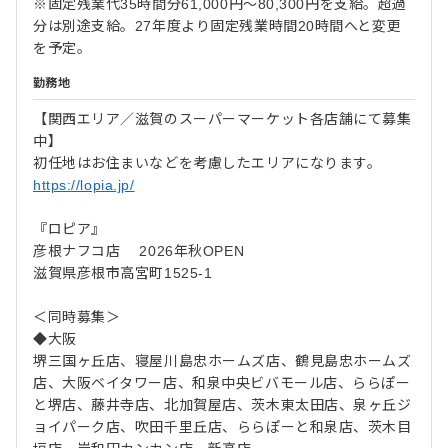
※固定残業代35時間分61,000円～80,300円を支給。超過
分は別途支給。27年度より固定残業時間20時間へと変更
を予定。
勤務地
【関西エリア／滋賀のスーパーマーケット各店舗にて募集
中】
初任地はお住まいなどを考慮したエリアになります。
https://lopia.jp/
『ロピア』
彦根ナフコ店 2026年秋OPEN
滋賀県彦根市高宮町1525-1
＜同時募集＞
◆大阪
堺三国ヶ丘店、寝屋川島忠ホームズ店、鶴見島忠ホームズ
店、大阪ベイタワー店、和泉中央ビバモール店、ららぽー
と堺店、藤井寺店、北加賀屋店、茨木東太田店、泉ヶ丘ジ
ョイパーク店、吹田千里丘店、ららぽーと和泉店、茨木目