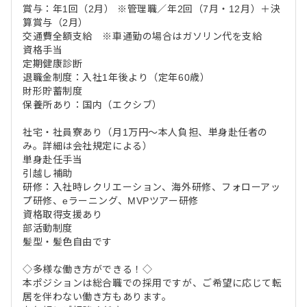
賞与：年1回（2月） ※管理職／年2回（7月・12月）＋決
算賞与（2月）
交通費全額支給 ※車通勤の場合はガソリン代を支給
資格手当
定期健康診断
退職金制度：入社1年後より（定年60歳）
財形貯蓄制度
保養所あり：国内（エクシブ）
社宅・社員寮あり（月1万円～本人負担、単身赴任者の
み。詳細は会社規定による）
単身赴任手当
引越し補助
研修：入社時レクリエーション、海外研修、フォローアッ
プ研修、eラーニング、MVPツアー研修
資格取得支援あり
部活動制度
髪型・髪色自由です
◇多様な働き方ができる！◇
本ポジションは総合職での採用ですが、ご希望に応じて転
居を伴わない働き方もあります。