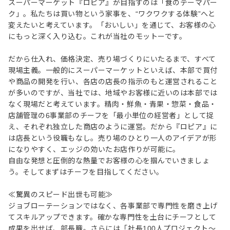
スーパーマーケット『ロピア』が目指すのは「食のテーマパー
ク」。私たちは買い物という家事を、“ワクワクする体験”へと
変えたいと考えています。「おいしい」を通じて、お客様の心
にもっと深く入り込む。これが当社のモットーです。
だから仕入れ、価格決定、売り場づくりにいたるまで、すべて
現場主義。一般的にスーパーマーケットといえば、本部で買付
や商品の開発を行い、各店の店長の指示のもと運営されること
が多いのですが、当社では、地域やお客様に近いのは本部では
なく現場だと考えています。精肉・鮮魚・青果・惣菜・食品・
店舗管理の6事業部のチーフを「最小単位の経営者」として捉
え、それぞれ独立した商店のように運営。だから『ロピア』に
は店長という役職もなし。売り場のひとり一人のアイデアが形
になりやすく、エッジの効いたお店作りが可能に。
自由な発想と圧倒的な熱量でお客様の心を掴んでいきましょ
う。そしてまずはチーフを目指してください。
≪驚異のスピード出世も可能≫
ジョブローテーションではなく、各事業部で専門性を磨き上げ
てスキルアップできます。確かな専門性を土台にチーフとして
成果を出せば、部長職。さらには「社長100人プロジェクト～