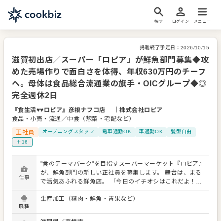
探す
ログイン
メニュー
掲載終了予定日：
2026/10/15
滋賀初出店／スーパー「ロピア」が鮮魚部門募集◆攻
めた売場作りで面白さを体得、年収630万円のチーフ
へ。母体は食品総合流通業の旗手・OICグループ◆◎
完全週休2日
『食生活♥♥ロピア』彦根ナフコ店
｜
株式会社ロピア
食品・小売・流通／中食（惣菜・宅配など）
正社員
オープニングスタッフ
電車通勤OK
車通勤OK
髪型自由
＋16
"食のテーマパーク"を目指すスーパーマーケット『ロピア』
が、鮮魚部門の新しい正社員を募集します。 舞台は、まる
仕事
で活気あふれる鮮魚店。 「今日のイチオシはこれだよ！」
「煮付けにすると最高ですよ」 そんな会話が飛び交う場所
生産加工（精肉・鮮魚・青果など）
で、あなたにはテーマパークのクルーのようにお客様を盛
職種
り上げてください。 あなたのちょっとした一言が、お客様
の食卓を彩るヒントになります。 お客様の「今日のお宝