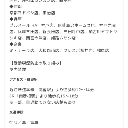
垣店、岸和田カンカン店、新高店
◆京都
京都ヨドバシ店、宇治店
◆兵庫
ブルメール HAT 神戸店、尼崎島忠ホームズ店、神戸岩岡
店、兵庫三田店、新長田店、三田対中店、加古川ヤマトヤ
シキ店、西宮今津店、姫路ムサシ店
◆奈良
ミ・ナーラ店、大和郡山店、フレスポ桜井店、橿原店
【受動喫煙防止の取り組み】
屋内禁煙
アクセス・最寄駅
近江鉄道本線「高宮駅」より徒歩約12〜14分
JR「南彦根駅」より徒歩約15〜18分
※一部、車通勤できない店舗もあり
交通手段
徒歩／車／電車