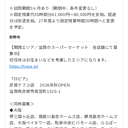
※試用期間3ヶ月あり（期間中、条件変更なし）
※固定残業代35時間分61,000円～80,300円を支給。超過
分は別途支給。27年度より固定残業時間20時間へと変更
を予定。
勤務地
【関西エリア／滋賀のスーパーマーケット 各店舗にて募
集中】
初任地はお住まいなどを考慮したエリアになります。
https://lopia.jp/
『ロピア』
彦根ナフコ店 2026年秋OPEN
滋賀県彦根市高宮町1525-1
＜同時募集＞
◆大阪
堺三国ヶ丘店、寝屋川島忠ホームズ店、鶴見島忠ホームズ
店、大阪ベイタワー店、和泉中央ビバモール店、ららぽー