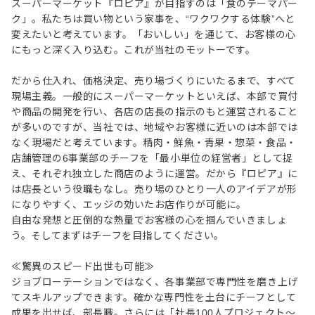
スーパーマーケット『ロピア』が目指すのは「食のテーマパー
ク」。私たちは買い物という家事を、“ワクワクする体験”へと
変えたいと考えています。「おいしい」を通じて、お客様の心
にもっと深く入り込む。これが当社のモットーです。
だから仕入れ、価格決定、売り場づくりにいたるまで、すべて
現場主義。一般的にスーパーマーケットといえば、本部で買付
や商品の開発を行い、各店の店長の指示のもと運営されること
が多いのですが、当社では、地域やお客様に近いのは本部では
なく現場だと考えています。精肉・鮮魚・青果・惣菜・食品・
店舗管理の6事業部のチーフを「最小単位の経営者」として捉
え、それぞれ独立した商店のように運営。だから『ロピア』に
は店長という役職もなし。売り場のひとり一人のアイデアが形
になりやすく、エッジの効いたお店作りが可能に。
自由な発想と圧倒的な熱量でお客様の心を掴んでいきましょ
う。そしてまずはチーフを目指してください。
≪驚異のスピード出世も可能≫
ジョブローテーションではなく、各事業部で専門性を磨き上げ
てスキルアップできます。確かな専門性を土台にチーフとして
成果を出せば、部長職。さらには「社長100人プロジェクト～