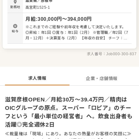
滋賀県
／
彦根市
たらニヤリ。 "食のテーマパーク"を目指す当店で、クルー
勤務地
高宮町1525-1
のようにお客様を盛り上げてください。 肉のカット術や高
度な商品知識は徐々にお教えします。未経験からスタート
月給
:
300,000
円〜
394,000
円
した先輩も多数います。 また焼肉店など、精肉調理の経験
者は、自由度高くご活躍できます。チーフ候補として、仕
※これまでのご経験や前年収を考慮して決定いたします。
入れから商品開発、攻めの売り場作りまで、幅広い業務を
給与
◎昇給：年1回 ◎賞与：年1回（2月） ※管理職／年2回（7
お任せ。 「自分の色が出せる売場で勝負したい」 「本部の
月・12月）＋決算賞与（2月） 【年収の目安】 チーフ：平
方針に縛られず、売場をプロデュースしてみたい」という
均630万円 ※チーフ以上：700万円以上（平均年齢32歳）
方との出会いを待ってます。 自らファンを増やしていく、
※試用期間3ヶ月あり（期間中、条件変更なし） ※固定残
そんな「商売の原点」を当社で体感してください。 ■業務
求人番号：
Job000-300-837
業代35時間分61,000円～80,300円を支給。超過分は別途支
内容 ※経験に応じてお任せしてきます。 ・接客 ・発注、
給。27年度より固定残業時間20時間へと変更を予定。
仕入れ（全国各地および海外からも調達） ・陳列、在庫管
理 ・加工 ・商品開発（その店舗にしかないプライベートブ
ランドも考案できます） ・価格設定（店舗によって価格が
求人情報
企業・店舗情報
異なります） ・人材育成・採用 など
滋賀彦根OPEN／月給30万～39.4万円／精肉は
OICグループの原点。スーパー「ロピア」のチー
フという「最小単位の経営者」へ。飲食出身者も
活躍◎完全週休2日
≪裁量権は「現場」にあり。あなたの熱量がお客様の笑顔に≫