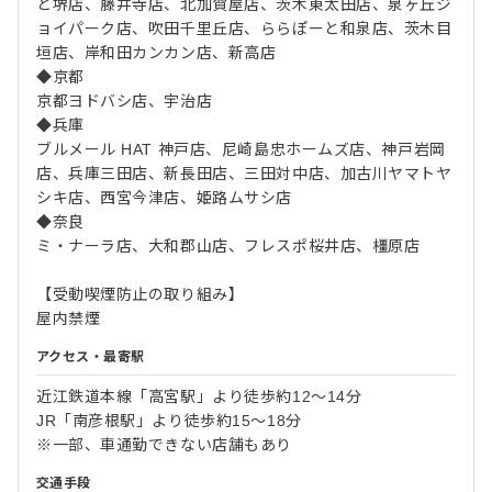
と堺店、藤井寺店、北加賀屋店、茨木東太田店、泉ヶ丘ジ
ョイパーク店、吹田千里丘店、ららぽーと和泉店、茨木目
垣店、岸和田カンカン店、新高店
◆京都
京都ヨドバシ店、宇治店
◆兵庫
ブルメール HAT 神戸店、尼崎島忠ホームズ店、神戸岩岡
店、兵庫三田店、新長田店、三田対中店、加古川ヤマトヤ
シキ店、西宮今津店、姫路ムサシ店
◆奈良
ミ・ナーラ店、大和郡山店、フレスポ桜井店、橿原店
【受動喫煙防止の取り組み】
屋内禁煙
アクセス・最寄駅
近江鉄道本線「高宮駅」より徒歩約12〜14分
JR「南彦根駅」より徒歩約15〜18分
※一部、車通勤できない店舗もあり
交通手段