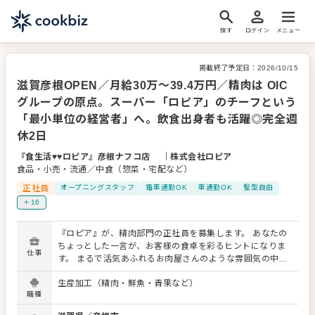
探す
ログイン
メニュー
掲載終了予定日：
2026/10/15
滋賀彦根OPEN／月給30万～39.4万円／精肉は OIC
グループの原点。スーパー「ロピア」のチーフという
「最小単位の経営者」へ。飲食出身者も活躍◎完全週
休2日
『食生活♥♥ロピア』彦根ナフコ店
｜
株式会社ロピア
食品・小売・流通／中食（惣菜・宅配など）
正社員
オープニングスタッフ
電車通勤OK
車通勤OK
髪型自由
＋16
『ロピア』が、精肉部門の正社員を募集します。 あなたの
ちょっとした一言が、お客様の食卓を彩るヒントになりま
仕事
す。 まるで活気あふれるお肉屋さんのような雰囲気の中、
お客様の「今日のお宝（お買い得品）」をご提供してい
生産加工（精肉・鮮魚・青果など）
く。そんな遊び心を持って、接客・運営をしてくださる方
職種
なら大歓迎です。 「新鮮でボリュームいっぱい」 「焼くだ
けで 、美味しいから家事も楽でうれしい」 そんな声を聞い