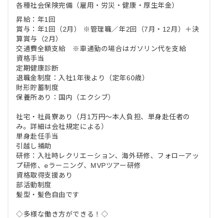
各種社会保険完備（雇用・労災・健康・厚生年金）
昇給：年1回
賞与：年1回（2月） ※管理職／年2回（7月・12月）＋決
算賞与（2月）
交通費全額支給 ※車通勤の場合はガソリン代を支給
資格手当
定期健康診断
退職金制度：入社1年後より（定年60歳）
財形貯蓄制度
保養所あり：国内（エクシブ）
社宅・社員寮あり（月1万円～本人負担、単身赴任者の
み。詳細は会社規定による）
単身赴任手当
引越し補助
研修：入社時レクリエーション、海外研修、フォローアッ
プ研修、eラーニング、MVPツアー研修
資格取得支援あり
部活動制度
髪型・髪色自由です
◇多様な働き方ができる！◇