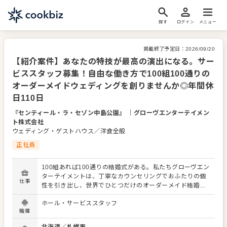
探す
ログイン
メニュー
掲載終了予定日：
2026/09/20
【紹介案件】あなたの特技が最高の演出になる。サー
ビススタッフ募集！自由な働き方で100組100通りの
オーダーメイドウェディングを創りませんか◎年間休
日110日
『センティール・ラ・セゾン中島公園』
｜
グローヴエンターテイメン
ト株式会社
ウェディング・ゲストハウス／洋食全般
正社員
100組あれば100通りの結婚式がある。私たちグローヴエン
ターテイメントは、丁寧なカウンセリングでおふたりの個
仕事
性を引き出し、世界でひとつだけのオーダーメイド結婚式
を展開しています。今回は、ブライダル施設「センティー
ホール・サービススタッフ
ル・ラ・セゾン中島公園」と「センティール・ラ・セゾン
職種
小林楼」で活躍していただくサービススタッフを募集しま
す。 お任せするのは、結婚式当日の運営や婚礼プロデュー