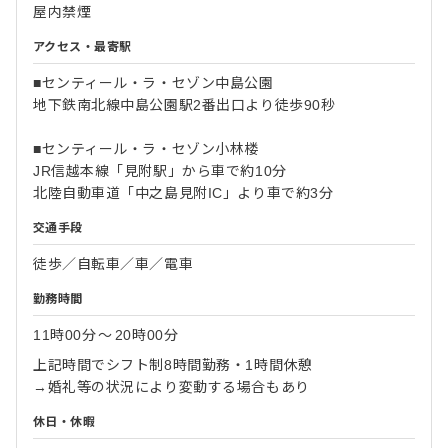
屋内禁煙
アクセス・最寄駅
■センティール・ラ・セゾン中島公園
地下鉄南北線中島公園駅2番出口より徒歩90秒
■センティール・ラ・セゾン小林楼
JR信越本線「見附駅」から車で約10分
北陸自動車道「中之島見附IC」より車で約3分
交通手段
徒歩／自転車／車／電車
勤務時間
11時00分
〜
20時00分
上記時間でシフト制8時間勤務・1時間休憩
→婚礼等の状況により変動する場合もあり
休日・休暇