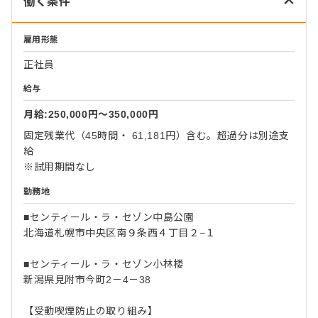
働く条件
雇用形態
正社員
給与
月給:250,000円〜350,000円
固定残業代（45時間・ 61,181円）含む。超過分は別途支
給
※試用期間なし
勤務地
■センティール・ラ・セゾン中島公園
北海道札幌市中央区南９条西４丁目２−１
■センティール・ラ・セゾン小林楼
新潟県見附市今町2－4－38
【受動喫煙防止の取り組み】