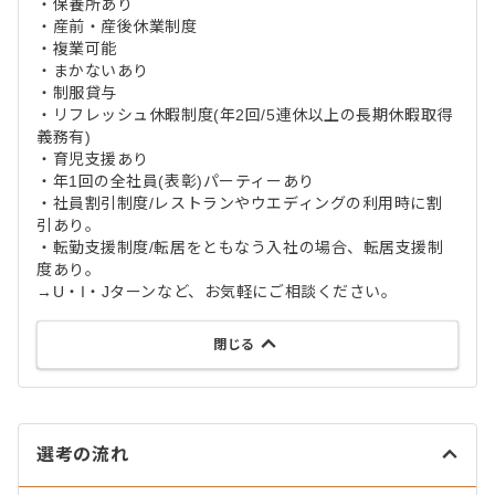
・保養所あり
・産前‧産後休業制度
・複業可能
・まかないあり
・制服貸与
・リフレッシュ休暇制度(年2回/5連休以上の⻑期休暇取得
義務有)
・育児支援あり
・年1回の全社員(表彰)パーティーあり
・社員割引制度/レストランやウエディングの利用時に割
引あり。
・転勤支援制度/転居をともなう入社の場合、転居支援制
度あり。
→U‧I‧Jターンなど、お気軽にご相談ください。
閉じる
選考の流れ