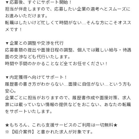
▼応募後、すぐにサポート開始！
担当が伴走しますので、応募したい企業の選考へとスムーズに
お進みいただけます。
転職はしたいけど忙しくて時間がない…そんな方にこそオスス
メです！
▼企業との調整や交渉を代行
応募書類の提出や面接日程の調整、個人では難しい給与・待遇
面の交渉なども代行いたします。
時間や手間のかかることなど全てお任せください！
▼内定獲得へ向けてサポート！
履歴書の書き方がわからない…面接に自信がない…という方も
安心。
企業ごとに担当がおりますので、履歴書作成や面接対策、求人
票には載っていない情報の提供などをおこない、あなたの転職
をサポートいたします。
★もちろん、これら支援サービスのご利用は一切無料★
※【紹介案件】と書かれた求人が対象です。