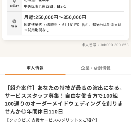
北海道
／
札幌市
ス。さらにレストランも運営しているため、婚礼とレスト
勤務地
中央区南九条⻄四丁⽬2-1
ランの両方のハイレベルなサービスを経験できます。将来
的には、売上や数値の管理、チームマネジメント、人材育
月給
:
250,000
円〜
350,000
円
成といった運営のコア業務まで手掛けていただきます。 当
社の主役は、働くスタッフ一人ひとりです。 ・ソムリエや
固定残業代（45時間・ 61,181円）含む。超過分は別途支給
給与
バリスタの技術を活かす ・バルーンアートやチョークアー
※試用期間なし
トで会場を彩る このように、自身のスキルを活かした働き
方を会社を挙げて応援・支援します。 社歴に関係なく、手
を挙げた人にはチャンスを提供し、成果に応じてしっかり
求人番号：
Job000-300-853
評価する社風です。じっくり腰を据えて働くのも、副業を
しながら取り組むのもあなた次第。人柄とコミュニケーシ
ョン力でお客様を惹きつけ、最後に「出会えてよかった」
という言葉をいただける大きなやりがいが待っています。
求人情報
企業・店舗情報
私たちと一緒に、最高の現場を創りませんか。
【紹介案件】あなたの特技が最高の演出になる。
サービススタッフ募集！自由な働き方で100組
100通りのオーダーメイドウェディングを創りま
せんか◎年間休日110日
【クックビズ 支援サービスのメリットをご紹介】