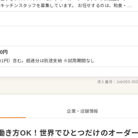
タッフを募集しています。 お任せするのは、和食・洋
なテイストを取り入れたジャンルレスな創作コース料理の提供で
に、これまでのスキルに応じた調理全般からスタートしていただき
・メニュー開発、試作、原価管理のマネジメント業務 ・転居支援の
そ、社内のポストが空けばそ
実際に、スーシェフ候補からわずか1年でスーシェフへ就任した実
00
円
シェフへとキャリアアップし、お客様へのダイレクトな料理提案や
い業務で手腕を発揮してください。 地域の人たちと密な交流を楽
,181円）含む。超過分は別途支給 ※試用期間なし
育てていく快感をここで一緒に味わいませんか。
求人番号：
Job000-30
企業・店舗情報
働き方OK！世界でひとつだけのオーダ