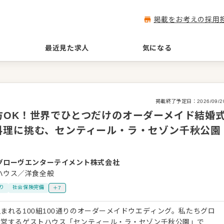
掲載をお考えの採用
最近見た求人
気になる
掲載終了予定日：
2026/09/2
方OK！世界でひとつだけのオーダーメイド結婚
料理に挑む、センティール・ラ・セゾン千秋公園
グローヴエンターテイメント株式会社
ハウス／洋食全般
り
社会保険完備
＋7
まれる100組100通りのオーダーメイドウエディング。私たちグロ
運営するゲストハウス「センティール・ラ・セゾン千秋公園」で