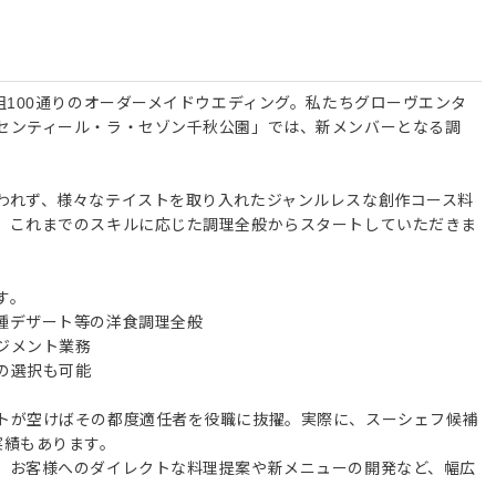
組100通りのオーダーメイドウエディング。私たちグローヴエンタ
センティール・ラ・セゾン千秋公園」では、新メンバーとなる調
。
われず、様々なテイストを取り入れたジャンルレスな創作コース料
、これまでのスキルに応じた調理全般からスタートしていただきま
す。
種デザート等の洋食調理全般
ジメント業務
の選択も可能
トが空けばその都度適任者を役職に抜擢。実際に、スーシェフ候補
実績もあります。
、お客様へのダイレクトな料理提案や新メニューの開発など、幅広