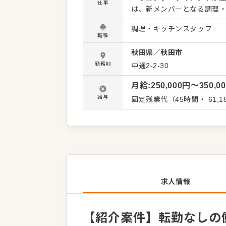
仕事
は、新メンバーとなる調理・キッチンス
食の枠にとらわれず、様々
調理・キッチンスタッフ
す。実務経験者の方を対象
職種
ます。 お仕事の具体的なポイントは次の通りです。 ・婚礼フルコース、カフェメニュー、各種
秋田県
／
秋田市
デザート等の洋食調理全般 
活用や、転勤なしの働き方の選択も可能 実力主義の環境だからこ
勤務地
中通2-2-30
の都度適任者を役職に抜擢。
月給
:
250,000
円〜
350,0
績もあります。 ゆくゆくは
新メニューの開発など、幅広
給与
固定残業代（45時間・ 61
しみながら、お店を大きく
求人情報
【紹介案件】転勤なしの