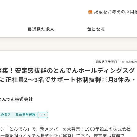
掲載をお考えの採用
最近見た求人
気になる
掲載終了予定日：
2026/09/2
募集！安定感抜群のとんでんホールディングスグ
に正社員2〜3名でサポート体制抜群◎月8休み・
とんでん株式会社
休みあり
社会保険完備
＋7
ン「とんでん」で、新メンバーを大募集！1969年設立の株式会社
の一翼を担うとんでん株式会社が運営しており、安定感は抜群で