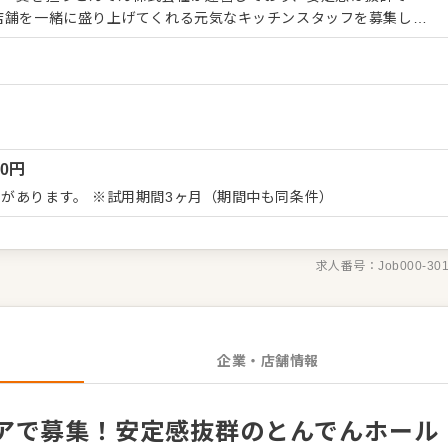
ートしませんか？ 具体的なお仕事内容はこちらで
理および接客 ・売上などの金銭の管理 ・店舗スタッフの指導や育
の研修期間があり
、店舗オペレーションまで店舗運営のノウハウをすべて学べるの
い
00
円
互いに助け合える環境だからこそ、チームワークを楽しみながら働
があります。 ※試用期間3ヶ月（期間中も同条件）
す。私たちと一緒に、一歩ずつ成長していきましょう！
求人番号：
Job000-30
企業・店舗情報
アで募集！安定感抜群のとんでんホール