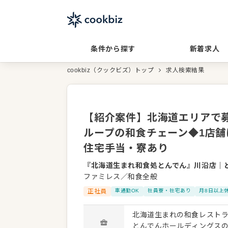
条件から探す
新着求人
cookbiz（クックビズ）トップ
求人検索結果
【紹介案件】北海道エリアで
ループの和食チェーン◆1店舗
住宅手当・寮あり
『北海道生まれ和食処とんでん』川沿店
｜
ファミレス／和食全般
正社員
車通勤OK
社員寮・社宅あり
月8日以上
北海道生まれの和食レストラ
とんでんホールディングス