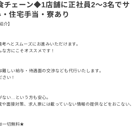
食チェーン◆1店舗に正社員2〜3名でサ
み・住宅手当・寮あり
紹介】
選考へとスムーズにお進みいただけます。
んな方にこそオススメです！
は難しい給与・待遇面の交渉なども代行いたします。
ださい！
がない…という方も安心。
成や面接対策、求人票には載っていない情報の提供などをおこない、
は一切無料★
。