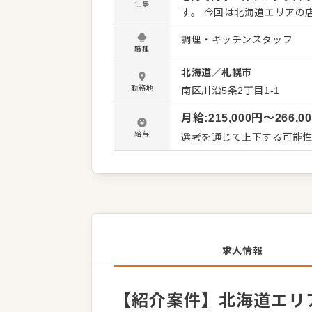
仕事
す。 今回は北海道エリアの店舗を一緒に盛り上げてくれる元気なキッチンスタッフを募集しま
す！ お届けするのは、旬の鮮魚を素材としたこだわりの和食。関東を中心に96店舗を展開する
調理・キッチンスタッフ
活気あふれる職場で、あなたも楽しくスタ
職種
す。 ・旬の鮮魚を用いた調
北海道
／
札幌市
成 ・アルバイトなどの採用・教育 入社後は、店舗でのOJTによる約6か月間
ます。調理の基礎もちろん
勤務地
南区川沿5条2丁目1-1
で、未経験の方も安心です。 さらに、とんでんでは1店舗に平均2〜3名の正社員が在籍して
月給
:
215,000
円〜
266,0
ます。しっかり学べて、お
けますよ。 各店舗でキャリアを積んだ後は、本人の適性や能力、希望をもとに店長や本社部門
給与
選考を通じて上下する可能性
の仕事をお任せしていきま
求人情報
【紹介案件】北海道エリ