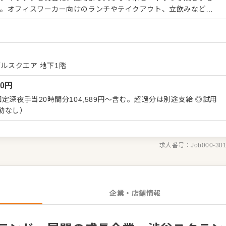
す。オフィスワーカー向けのランチやテイクアウト、立飲みなど、
ビスを展開。商品の魅力を伝えるショーケースのディスプレイ演出
算や売れ行き分析、
指導といった数値管理やマネジメントにも携われます。 運営元
を全国に展開する成長企業です。大手グループならではの安定した
ロフェッショナルとして着実にスキルを磨ける環境が整っていま
ルスクエア 地下1階
00
円
っています。決まりきったマニュアル通りではなく、店舗ごとの個
る点が魅力です。自身のアイデアや工夫を現場に反映させやすく、
定深夜手当20時間分104,589円～含む。超過分は別途支給 ◎試用
りがいを持って働けます。
動なし）
求人番号：
Job000-30
企業・店舗情報