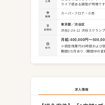
仕事
ライブ感ある調理が特徴で
多様なニーズに応じたサー
スーパーフロア・小売
も重要な業務に位置づけています。 さらに、スキルに応じて食材の原価計
職種
アルバイトスタッフへの調理
東京都
／
渋谷区
は、斬新で個性的な飲食店
経営基盤のもと、現場のプ
勤務地
渋谷2-24-12
渋谷スクランブ
す。 ＜おすすめポイント＞ 当社はコンセプトやメニュー、サービスが各店舗で異なる「1店舗1
月給
:
400,000
円〜
500,0
ブランド」の店舗展開を行
性を活かした運営に携われ
※固定残業代45時間および固
給与
高い独創性を養いながらや
期間3カ月あり（期間中の変
求人情報