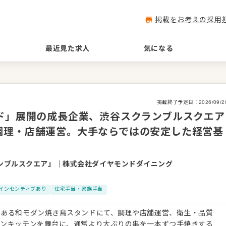
掲載をお考えの採用
最近見た求人
気になる
掲載終了予定日：
2026/09/2
ド」展開の成長企業、渋谷スクランブルスクエア
調理・店舗運営。大手ならではの安定した経営基
クランブルスクエア』
｜
株式会社ダイヤモンドダイニング
インセンティブあり
住宅手当・家族手当
にある和モダン焼き鳥スタンドにて、調理や店舗運営、衛生・品質
プンキッチンを舞台に、通常より大ぶりの串を一本ずつ手焼きする