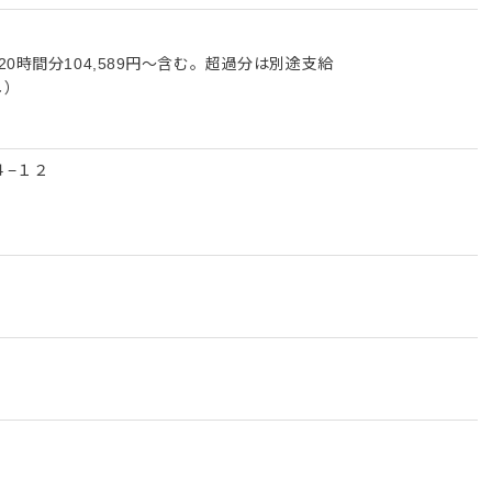
0時間分104,589円～含む。超過分は別途支給
し）
４−１２