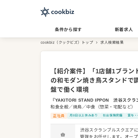
条件から探す
新着求人
cookbiz（クックビズ）トップ
求人検索結果
【紹介案件】「1店舗1ブラン
の和モダン焼き鳥スタンドで
盤で働く環境
『YAKITORI STAND IPPON 渋谷ス
和食全般／焼鳥／中食（惣菜・宅配など）
正社員
月8日以上休みあり
社会保険完備
賞与・
渋谷スクランブルスクエア
管理をお任せします。オー