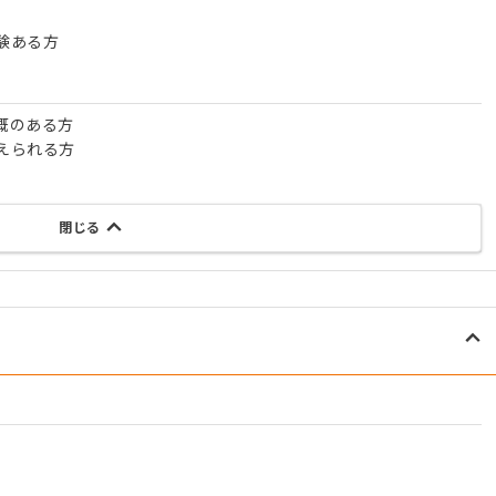
験ある方
概のある方
えられる方
閉じる