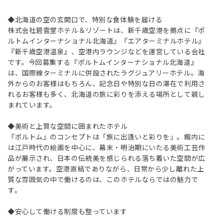
◆北海道の空の玄関口で、特別な食体験を届ける
株式会社碧雲堂ホテル＆リゾートは、新千歳空港を拠点に『ポ
ルトムインターナショナル北海道』『エアターミナルホテル』
『新千歳空港温泉』、空港内ラウンジなどを運営している会社
です。今回募集する『ポルトムインターナショナル北海道』
は、国際線ターミナルに併設されたラグジュアリーホテル。海
外からのお客様はもちろん、記念日や特別な日の滞在で利用さ
れるお客様も多く、北海道の旅に彩りを添える場所として親し
まれています。
◆美術と上質な空間に囲まれたホテル
『ポルトム』のコンセプトは「旅に出逢いと彩りを」。館内に
は江戸時代の絵画を中心に、幕末・明治期にいたる美術工芸作
品が展示され、日本の伝統美を感じられる落ち着いた空間が広
がっています。空港直結でありながら、日常から少し離れた上
質な雰囲気の中で働けるのは、このホテルならではの魅力で
す。
◆安心して働ける制度も整っています