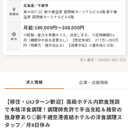
材の仕込み、調理、盛り付け、後片付け、食材管理、厨房
北海道
／
千歳市
内の清掃、衛生管理などを担当していただきます。これま
美々987-22 新千歳空港 国際線ターミナルビル4階
新千歳
での調理経験を活かしながら、ホテルならではの丁寧な仕
勤務地
空港 国際線ターミナルビル4階
事に取り組める環境です。洋食調理の経験をお持ちの方は
もちろん、ホテル・旅館内レストラン、カフェ、バーなど
月給
:
180,000
円〜
248,000
円
での調理経験がある方は、よりスムーズに経験を活かせま
す。 ▼経験を活かし、ホテル調理の幅を広げる 館内には、
※経験・能力を考慮のうえ、決定します。 ※試用期間3ヶ
吉野建シェフ監修のグランメゾン『タテルヨシノ』をはじ
給与
月（期間中の給与変更なし） 【想定年収】 277万～380万
め、季節のサンドウィッチなどを提供するカフェ、厳選し
円（残業代・諸手当込み） 【各種手当】※基本給とは別に
たお酒に合う軽食を提供するバーがあります。担当業務
支給されます。 ■通勤手当 1ヶ月ごとの公共交通機関定期
は、これまでの経験やスキルを考慮しながらお任せしてい
分を原則とし実費支給 （月額上限50,000円まで） ■住居手
きます。一皿ごとの仕上がりや提供スピード、衛生面まで
求人番号：
Job000-301-125
当 月額5,000～15,000円 ■扶養家族手当 月額10,000～
大切にしながら、調理人としてさらに成長していける職場
19,000円 ■技能手当 月額8,000円（調理担当職で、調理師
です。 ※ジョブローテーションにより、当社が運営する新
免許をお持ちの方が対象です） 【昇給・賞与】 昇給制度あ
千歳空港内の他施設の調理部門へ異動となる可能性があり
り（年1回・初回は入社後9ヶ月勤務したあとの4月1日） 賞
ます。
与（1.5ヶ月分・業績により変動）
求人情報
企業・店舗情報
【移住・UIJターン歓迎】高級ホテル内飲食施設
で本格洋食調理！調理師免許で手当支給＆格安の
独身寮あり◎新千歳空港直結ホテルの洋食調理ス
タッフ／月9日休み