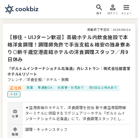
探す
ログイン
メニュー
掲載終了予定日：
2026/08/24
【移住・UIJターン歓迎】高級ホテル内飲食施設で本
格洋食調理！調理師免許で手当支給＆格安の独身寮あ
り◎新千歳空港直結ホテルの洋食調理スタッフ／月9
日休み
『ポルトムインターナショナル北海道』内レストラン
｜
株式会社碧雲堂
ホテル&リゾート
フレンチ／洋食全般／ホテル・旅館
正社員
急募
車通勤OK
社員寮・社宅あり
月8日以上休みあり
＋13
▼空港直結のホテルで、洋食調理を担当 新千歳空港国際線
ターミナルに併設するラグジュアリーホテル『ポルトムイ
仕事
ンターナショナル北海道』にて、洋食調理スタッフとして
ご活躍いただきます。お任せするのは、館内レストラン・
調理・キッチンスタッフ
カフェ・バーなどで提供する料理の調理業務全般です。 ▼
職種
仕込みから盛り付け、衛生管理まで幅広く 具体的には、食