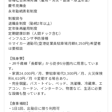
各種社会保険完備（雇用・労災・健康・厚生年金）
慶弔見舞金
永年勤続表彰制度
制服貸与
退職金制度（勤続2年以上）
定年後再雇用制度
定期健康診断（人間ドック含む）
インフルエンザ予防接種
※マイカー通勤可(空港従業員駐車場月額8,250円)希望者
は要相談
【独身寮】
・JR千歳線「長都駅」から徒歩5分圏内に用意していま
す。
・家賃24,000円／月、寮駐車場代3,300円／月、火災保険
料6,610円／月 ※変動する場合あり。
・完全個室。バス・トイレ、ベッド、洗濯機、冷蔵庫、エ
アコン、カーテン、インターホン、物置など、生活に必要
な設備も整っています。
【食事補助】
・1日1回、出勤日に限り利用可