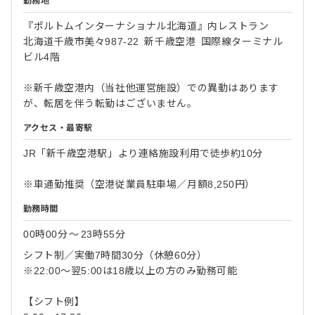
勤務地
『ポルトムインターナショナル北海道』内レストラン
北海道千歳市美々987-22 新千歳空港 国際線ターミナル
ビル4階
※新千歳空港内（当社他運営施設）での異動はあります
が、転居を伴う転勤はございません。
アクセス・最寄駅
JR「新千歳空港駅」より連絡施設利用で徒歩約10分
※車通勤推奨（空港従業員駐車場／月額8,250円）
勤務時間
00時00分
〜
23時55分
シフト制／実働7時間30分（休憩60分）
※22:00～翌5:00は18歳以上の方のみ勤務可能
【シフト例】