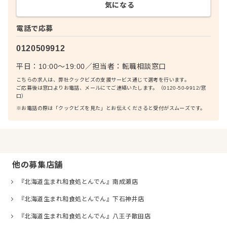
気になる
電話で応募
0120509912
平日：10:00〜19:00
／
担当者：
転職相談窓口
こちらの求人は、弊社クックビズの支援サービス通じて選考を行います。
ご応募後は窓口よりお電話、メールにてご連絡いたします。（0120-50-9912/窓
口）
※お電話の際は「クックビズを見た」とお伝えくださると受付がスムーズです。
他の募集店舗
『北海道生まれ和食処とんでん』南成瀬店
『北海道生まれ和食処とんでん』下石神井店
『北海道生まれ和食処とんでん』八王子散田店