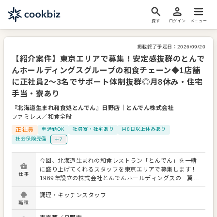
探す
ログイン
メニュー
掲載終了予定日：
2026/09/20
【紹介案件】東京エリアで募集！安定感抜群のとんで
んホールディングスグループの和食チェーン◆1店舗
に正社員2〜3名でサポート体制抜群◎月8休み・住宅
手当・寮あり
『北海道生まれ和食処とんでん』日野店
｜
とんでん株式会社
ファミレス／和食全般
正社員
車通勤OK
社員寮・社宅あり
月8日以上休みあり
社会保険完備
＋7
今回、北海道生まれの和食レストラン「とんでん」を一緒
に盛り上げてくれるスタッフを東京エリアで募集します！
仕事
1969年設立の株式会社とんでんホールディングスの一翼を
担うとんでん株式会社が運営しており、安定感は抜群で
調理・キッチンスタッフ
す。 お届けするのは、旬の鮮魚を素材としたこだわりの和
職種
食。関東を中心に96店舗を展開する活気あふれる職場で、
あなたも楽しくスタートしませんか？ 具体的なお仕事内容