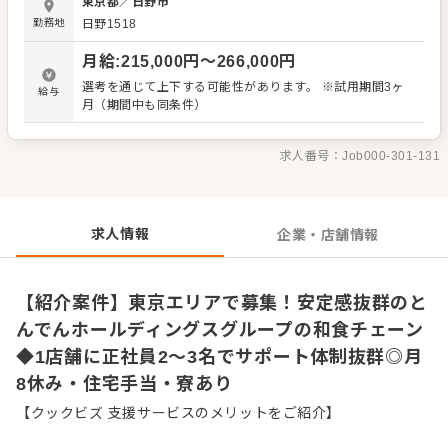
東京都
／
日野市
はこちらです。 ・旬の鮮魚を用いた調理および接客 ・売上
勤務地
日野1518
などの金銭の管理 ・店舗スタッフの指導や育成 ・アルバイ
トなどの採用・教育 入社後は、店舗でのOJTによる約6か月
月給
:
215,000
円〜
266,000
円
間の研修期間があります。調理の基礎もちろん、店舗オペ
レーションまで店舗運営のノウハウをすべて学べるので、
選考を通じて上下する可能性があります。 ※試用期間3ヶ
給与
未経験の方も安心です。 さらに、とんでんでは1店舗に平
月（期間中も同条件）
均2〜3名の正社員が在籍しています。しっかり学べて、お
互いに助け合える環境だからこそ、チームワークを楽しみ
ながら働けますよ。 各店舗でキャリアを積んだ後は、本人
求人番号：
Job000-301-131
の適性や能力、希望をもとに店長や本社部門の仕事をお任
せしていきます。私たちと一緒に、一歩ずつ成長していき
ましょう！
求人情報
企業・店舗情報
【紹介案件】東京エリアで募集！安定感抜群のと
んでんホールディングスグループの和食チェーン
◆1店舗に正社員2〜3名でサポート体制抜群◎月
8休み・住宅手当・寮あり
【クックビズ 支援サービスのメリットをご紹介】