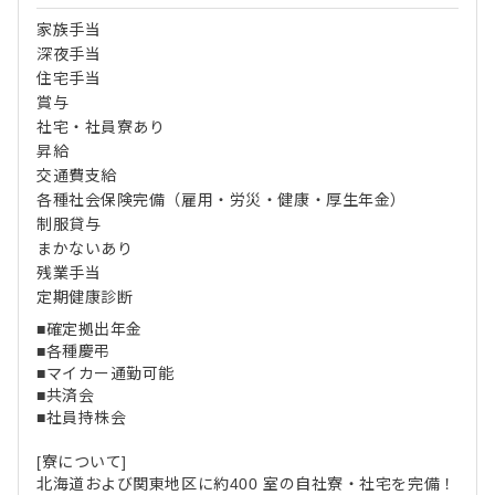
家族手当
深夜手当
住宅手当
賞与
社宅・社員寮あり
昇給
交通費支給
各種社会保険完備（雇用・労災・健康・厚生年金）
制服貸与
まかないあり
残業手当
定期健康診断
■確定拠出年金
■各種慶弔
■マイカー通勤可能
■共済会
■社員持株会
[寮について]
北海道および関東地区に約400 室の自社寮・社宅を完備！