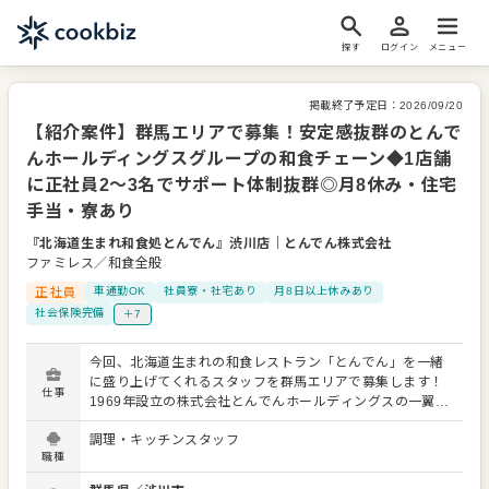
探す
ログイン
メニュー
掲載終了予定日：
2026/09/20
【紹介案件】群馬エリアで募集！安定感抜群のとんで
んホールディングスグループの和食チェーン◆1店舗
に正社員2〜3名でサポート体制抜群◎月8休み・住宅
手当・寮あり
『北海道生まれ和食処とんでん』渋川店
｜
とんでん株式会社
ファミレス／和食全般
正社員
車通勤OK
社員寮・社宅あり
月8日以上休みあり
社会保険完備
＋7
今回、北海道生まれの和食レストラン「とんでん」を一緒
に盛り上げてくれるスタッフを群馬エリアで募集します！
仕事
1969年設立の株式会社とんでんホールディングスの一翼を
担うとんでん株式会社が運営しており、安定感は抜群で
調理・キッチンスタッフ
す。 お届けするのは、旬の鮮魚を素材としたこだわりの和
職種
食。関東を中心に96店舗を展開する活気あふれる職場で、
あなたも楽しくスタートしませんか？ 具体的なお仕事内容