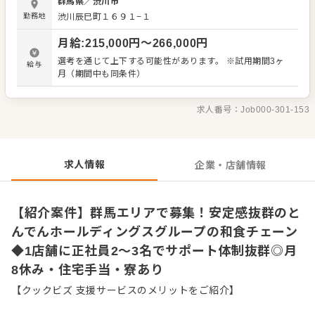
群馬県
／
渋川市
はこちらです。 ・旬の鮮魚を用いた調理および接客 ・売上
勤務地
渋川辰巳町１６９１−１
などの金銭の管理 ・店舗スタッフの指導や育成 ・アルバイ
トなどの採用・教育 入社後は、店舗でのOJTによる約6か月
月給
:
215,000
円〜
266,000
円
間の研修期間があります。調理の基礎もちろん、店舗オペ
レーションまで店舗運営のノウハウをすべて学べるので、
選考を通じて上下する可能性があります。 ※試用期間3ヶ
給与
未経験の方も安心です。 さらに、とんでんでは1店舗に平
月（期間中も同条件）
均2〜3名の正社員が在籍しています。しっかり学べて、お
互いに助け合える環境だからこそ、チームワークを楽しみ
ながら働けますよ。 各店舗でキャリアを積んだ後は、本人
求人番号：
Job000-301-153
の適性や能力、希望をもとに店長や本社部門の仕事をお任
せしていきます。私たちと一緒に、一歩ずつ成長していき
ましょう！
求人情報
企業・店舗情報
【紹介案件】群馬エリアで募集！安定感抜群のと
んでんホールディングスグループの和食チェーン
◆1店舗に正社員2〜3名でサポート体制抜群◎月
8休み・住宅手当・寮あり
【クックビズ 支援サービスのメリットをご紹介】