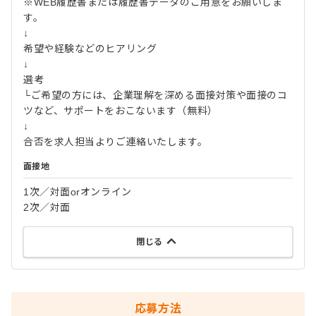
※WEB履歴書または履歴書データのご用意をお願いしま
す。
↓
希望や経験などのヒアリング
↓
選考
└ご希望の方には、企業理解を深める面接対策や面接のコ
ツなど、サポートをおこないます（無料）
↓
合否を求人担当よりご連絡いたします。
面接地
1次／対面orオンライン
2次／対面
閉じる
応募方法