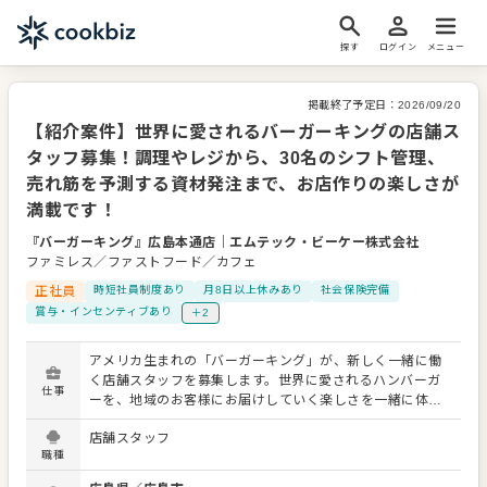
探す
ログイン
メニュー
掲載終了予定日：
2026/09/20
【紹介案件】世界に愛されるバーガーキングの店舗ス
タッフ募集！調理やレジから、30名のシフト管理、
売れ筋を予測する資材発注まで、お店作りの楽しさが
満載です！
『バーガーキング』広島本通店
｜
エムテック・ビーケー株式会社
ファミレス／ファストフード／カフェ
正社員
時短社員制度あり
月8日以上休みあり
社会保険完備
賞与・インセンティブあり
＋2
アメリカ生まれの「バーガーキング」が、新しく一緒に働
く店舗スタッフを募集します。世界に愛されるハンバーガ
仕事
ーを、地域のお客様にお届けしていく楽しさを一緒に体験
していきましょう。 お願いするお仕事は、店舗スタッフ業
店舗スタッフ
務と、店長を支える補佐業務の2つです。 ＜店舗スタッフ
職種
業務＞ ・ハンバーガー、サイドメニュー、デザート、ドリ
ンクなどの調理や材料の仕込み ・カウンターでのレジ業務