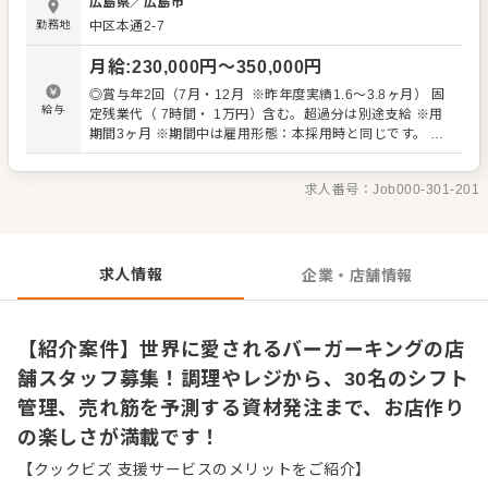
広島県
／
広島市
（注文受付、注文確認、会計） 世界中で愛されているメニ
勤務地
中区本通2-7
ューを調理し、お客様にお届けしていく楽しさがありま
す。 ＜店長の補佐業務＞ ・スタッフのシフト管理 アルバイ
月給
:
230,000
円〜
350,000
円
トを含めて30名程度のスタッフのシフトを作成します。提
出されたシフト希望を元に、忙しい時間帯や新人スタッフ
◎賞与年2回（7月・12月 ※昨年度実績1.6～3.8ヶ月） 固
とのバランスなどを考え、スムーズに運営できるよう人員
給与
定残業代（ 7時間・ 1万円）含む。超過分は別途支給 ※用
配置などを調整していく面白さがあります。 ・資材の発注
期間3ヶ月 ※期間中は雇用形態：本採用時と同じです。 給
食材や店内の備品などを発注します。売れ筋やシーズンご
与：月給 210,000円 ～ 330,000円
との特長などを予測しながら、在庫過多や不足にならない
ように発注数を決定します。自分の予測が形になる楽しさ
求人番号：
Job000-301-201
があります。 世界に愛されるバーガーキングを、あなたの
手でさらにスムーズに運営していきましょう！
求人情報
企業・店舗情報
【紹介案件】世界に愛されるバーガーキングの店
舗スタッフ募集！調理やレジから、30名のシフト
管理、売れ筋を予測する資材発注まで、お店作り
の楽しさが満載です！
【クックビズ 支援サービスのメリットをご紹介】