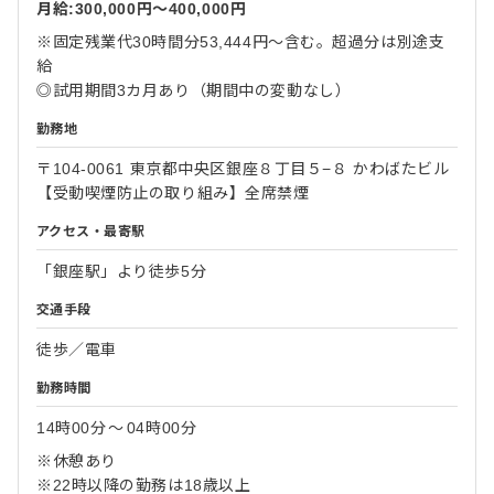
月給:300,000円〜400,000円
※固定残業代30時間分53,444円～含む。超過分は別途支
給
◎試用期間3カ月あり（期間中の変動なし）
勤務地
〒104-0061 東京都中央区銀座８丁目５−８ かわばたビル
【受動喫煙防止の取り組み】全席禁煙
アクセス・最寄駅
「銀座駅」より徒歩5分
交通手段
徒歩／電車
勤務時間
14時00分
〜
04時00分
※休憩あり
※22時以降の勤務は18歳以上