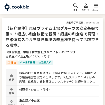
探す
ログイン
メニュー
掲載終了予定日：
2026/09/21
【紹介案件】東証プライム上場グループの安定基盤で
働く！幅広い和食技術を習得！銀座の和食店で調理・
店舗運営スキルを磨き現場の裁量権を持って活躍でき
る環境。
『銀座木屋』本店
｜
株式会社クリエイト・ダイニング
居酒屋／和食全般／うどん・そば
正社員
社会保険完備
交通費支給
銀座の地で愛され続ける「銀座 木屋 本店」にて、調理およ
び店舗運営全般をお任せします。入社後はうどんやそばの
仕事
調理、仕込み、食材管理といったキッチン業務からスター
ト。経験に応じて、売上や利益の管理、アルバイトスタッ
料理長・シェフ（候補）
フの採用・育成、シフト作成などのマネジメント業務にも
職種
携わっていただきます。 当社は東証プライム上場企業のグ
ループに属しており、安定した経営基盤が強みです。その
東京都
／
中央区
一方で現場の裁量権が大きく、販促活動の企画や実施な