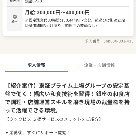
勤務地
銀座8-5-8
ど、自分のアイデアを店舗運営に活かせる自由度がありま
す。和食をはじめ幅広いジャンルを展開する企業だからこ
月給
:
300,000
円〜
400,000
円
そ、確かな調理技術と一生モノの経営ノウハウを同時に身
につけられる環境です。 ＜おすすめポイント＞ 東証プライ
※固定残業代30時間分53,444円～含む。超過分は別途支給
給与
ム上場グループならではの安定した労働環境のもとで、現
◎試用期間3カ月あり（期間中の変動なし）
場に大きな裁量が与えられている点が魅力です。多彩なブ
ランドを展開する企業だからこそ、将来的なキャリアパス
も豊富に用意されています。腰を据えて長く働ける環境
求人番号：
Job000-301-433
で、店舗経営のプロフェッショナルを目指してステップア
ップが可能です。
求人情報
企業・店舗情報
【紹介案件】東証プライム上場グループの安定基
盤で働く！幅広い和食技術を習得！銀座の和食店
で調理・店舗運営スキルを磨き現場の裁量権を持
って活躍できる環境。
【クックビズ 支援サービスのメリットをご紹介】
▼応募後、すぐにサポート開始！