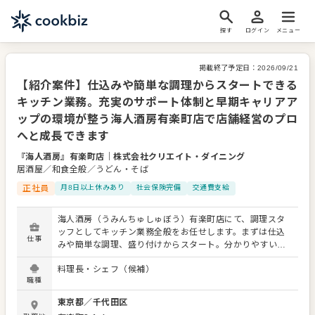
探す
ログイン
メニュー
掲載終了予定日：
2026/09/21
【紹介案件】仕込みや簡単な調理からスタートできる
キッチン業務。充実のサポート体制と早期キャリアア
ップの環境が整う海人酒房有楽町店で店舗経営のプロ
へと成長できます
『海人酒房』有楽町店
｜
株式会社クリエイト・ダイニング
居酒屋／和食全般／うどん・そば
正社員
月8日以上休みあり
社会保険完備
交通費支給
海人酒房（うみんちゅしゅぼう）有楽町店にて、調理スタ
ッフとしてキッチン業務全般をお任せします。まずは仕込
仕事
みや簡単な調理、盛り付けからスタート。分かりやすいマ
ニュアルを完備しているため、新しい環境にもスムーズに
料理長・シェフ（候補）
馴染めます。 東証プライム上場グループの安定性と、現場
職種
の裁量の大きさが同社の強みです。和食から洋食、カフェ
まで多彩なブランドを展開しており、現場で専門性を磨い
東京都
／
千代田区
た後は、早期のキャリアアップが目指せます。 入社1年以