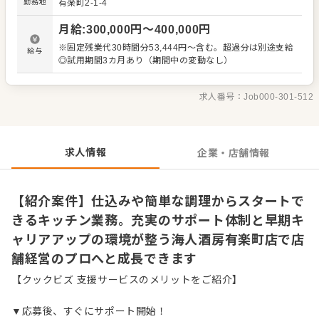
勤務地
有楽町2-1-4
内で店長へ昇格した実績も多数。将来的には、業績管理や
アルバイトの育成といった店舗マネジメントはもちろん、
月給
:
300,000
円〜
400,000
円
新店舗のブランディングや商品企画、マーケティングな
ど、本部のコア業務に挑戦できるチャンスも広がっていま
※固定残業代30時間分53,444円～含む。超過分は別途支給
給与
す。 ＜おすすめポイント＞ 東証プライム上場グループなら
◎試用期間3カ月あり（期間中の変動なし）
ではの安定した基盤のもと、腰を据えて長く働ける環境が
整っています。首都圏を中心に幅広いジャンルで多様なブ
ランドを展開しているため、一つの会社に在籍しながら、
求人番号：
Job000-301-512
様々な業態のノウハウを吸収して自身のスキル幅を広げら
れます。
求人情報
企業・店舗情報
【紹介案件】仕込みや簡単な調理からスタートで
きるキッチン業務。充実のサポート体制と早期キ
ャリアアップの環境が整う海人酒房有楽町店で店
舗経営のプロへと成長できます
【クックビズ 支援サービスのメリットをご紹介】
▼応募後、すぐにサポート開始！