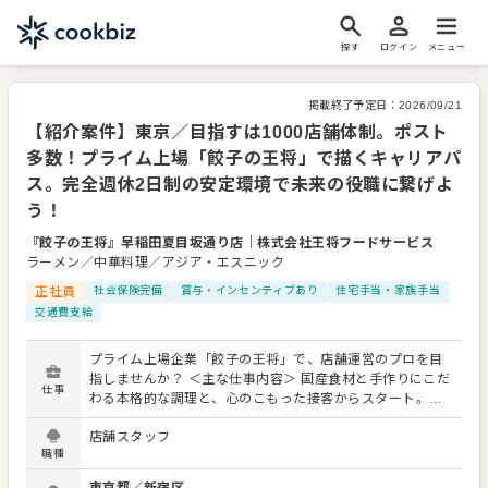
探す
ログイン
メニュー
掲載終了予定日：
2026/09/21
【紹介案件】東京／目指すは1000店舗体制。ポスト
多数！プライム上場「餃子の王将」で描くキャリアパ
ス。完全週休2日制の安定環境で未来の役職に繋げよ
う！
『餃子の王将』早稲田夏目坂通り店
｜
株式会社王将フードサービス
ラーメン／中華料理／アジア・エスニック
正社員
社会保険完備
賞与・インセンティブあり
住宅手当・家族手当
交通費支給
プライム上場企業「餃子の王将」で、店舗運営のプロを目
指しませんか？ ＜主な仕事内容＞ 国産食材と手作りにこだ
仕事
わる本格的な調理と、心のこもった接客からスタート。チ
ェーン店でありながら画一的ではないため、確かな調理技
店舗スタッフ
術が身につきます。将来的には、店舗独自のメニュー開発
職種
や集客企画、スタッフの教育・マネジメントまで、店舗運
営の全てをお任せします。 店長の裁量が大きく、自分のお