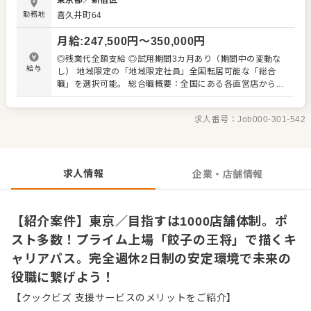
東京都
／
新宿区
店を創り上げるやりがいを実感できる環境です。今後1000
勤務地
喜久井町64
店舗体制を目指しており、店長やその先のポストも豊富。
好調な業績は社員に還元しており、初年度で年収500万円
月給
:
247,500
円〜
350,000
円
以上も可能です。完全週休2日制でプライベートも大切にし
ながら、安定した基盤のもとでキャリアを築けます。 ＜お
◎残業代全額支給 ◎試用期間3カ月あり（期間中の変動な
すすめポイント＞ チェーン店の常識を覆す、本格的な調理
給与
し） 地域限定の「地域限定社員」全国転居可能な「総合
技術が習得可能です。賞与は年2回支給され、2023年夏期
職」を選択可能。 総合職概要：全国にある各直営店から、
には過去最高額を記録するなど、企業の利益は社員へしっ
できる限り希望に沿って配属します。 ※基本的には自宅か
かり還元します。全国に直営店が多いため、あなたの希望
ら1.5時間圏内に配属を行います。 ※地域限定社員の場合、
勤務地もきっと見つかります。エリアを限定して働きたい
求人番号：
Job000-301-542
給与から10％オフ （例）給与：293,000円の場合、
方向けの「エリア社員」制度や、社宅のご相談も可能で
263,700円
す。
求人情報
企業・店舗情報
【紹介案件】東京／目指すは1000店舗体制。ポ
スト多数！プライム上場「餃子の王将」で描くキ
ャリアパス。完全週休2日制の安定環境で未来の
役職に繋げよう！
【クックビズ 支援サービスのメリットをご紹介】