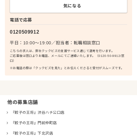
気になる
電話で応募
0120509912
平日：10:00〜19:00
／
担当者：
転職相談窓口
こちらの求人は、弊社クックビズの支援サービス通じて選考を行います。
ご応募後は窓口よりお電話、メールにてご連絡いたします。（0120-50-9912/窓
口）
※お電話の際は「クックビズを見た」とお伝えくださると受付がスムーズです。
他の募集店舗
『餃子の王将』渋谷ハチ公口店
『餃子の王将』門前仲町店
『餃子の王将』下北沢店