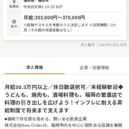
福岡県
／
福岡市
ーションが異なるため、ひとつの会社にいながら幅広い調
勤務地
中央区天神1-10-20
B2F
理経験を積めるのが魅力です。うどんを学びたい方、肉の
知識を深めたい方、酒場料理の引き出しを増やしたい方に
月給
:
303,000
円〜
370,000
円
もぴったりの環境です。 未経験の方は、包丁の使い方や仕
込みの流れなど、できることから丁寧に教えていきます。
※経験やスキルを考慮のうえ決定します ※試用期間：3ヶ
給与
飲食店での調理経験がある方は、これまで培ってきたスキ
月（その間の待遇変動はなし）
ルを活かしながら、繁盛店ならではのスピード感や段取り
力、チームで料理を出す面白さを味わえます。 料理は、た
だ手を動かすだけの仕事ではありません。 仕込みの精度、
求人番号：
Job000-301-626
火入れ、盛り付け、提供までの段取り。その一つひとつが
お客様の満足につながります。 将来的には、メニュー開
発、原価管理、スタッフ育成、店舗運営のサポートなどに
も挑戦可能。料理人として腕を磨きたい方も、いつか自分
求人情報
企業・店舗情報
の店を持ちたい方も、それぞれの目標に向かって成長でき
ます。
月給30.3万円以上／休日数選択可／未経験歓迎◆
うどんも、焼肉も、酒場料理も。福岡の繁盛店で
料理の引き出しを広げよう！インフレに耐える昇
給制度で将来まで支えます
■福岡で存在感を高める、勢いある飲食企業
株式会社New Orderは、福岡市内を中心に個性ある店舗を展開