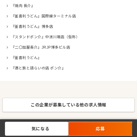
『焼肉 長介』
『釜喜利うどん』国際線ターミナル店
『釜喜利うどん』博多店
『スタンドポン介』中洲川端店（仮称）
『二〇加屋長介』JRJP博多ビル店
『釜喜利うどん』
『酒と旅と語らいの店 ポン介』
この企業が募集している他の求人情報
気になる
応募