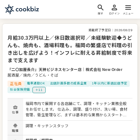
探す
ログイン
メニュー
掲載終了予定日：
2026/08/29
月給30.3万円以上／休日数選択可／未経験歓迎◆うど
んも、焼肉も、酒場料理も。福岡の繁盛店で料理の引
き出しを広げよう！インフレに耐える昇給制度で将来
まで支えます
『二〇加屋長介』天神ビジネスセンター店
｜
株式会社 New Order
居酒屋／焼肉／うどん・そば
正社員
電車通勤OK
出店計画多数の成長企業
1年以内に新店出店予定
社会保険完備
＋11
福岡市内で展開する各店舗にて、調理・キッチン業務全般
をお任せします。 仕込み、調理、盛り付け、洗い場、食材
仕事
管理、衛生管理など、まずは基本的な業務からスタート。
経験やスキルに応じて、うどんの調理、居酒屋メニュー、
調理・キッチンスタッフ
焼肉店での肉の扱い、季節メニューづくりなどにも少しず
職種
つ関わっていただきます。 配属先は、うどん居酒屋、焼肉
店、酒場業態などさまざま。店舗ごとに扱う料理やオペレ