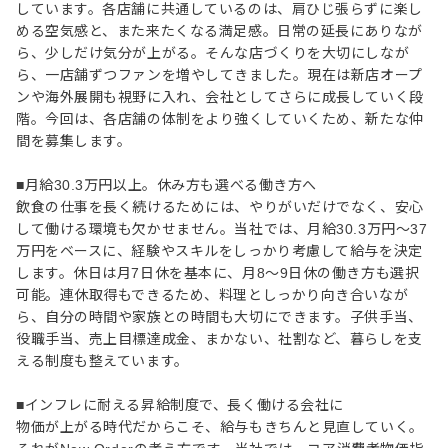
しています。各店舗に共通しているのは、肩ひじ張らずに楽し
める空気感と、また来たくなる満足感。日常の延長にありなが
ら、少しだけ気分が上がる。そんな店づくりを大切にしなが
ら、一店舗ずつファンを増やしてきました。現在は新店オープ
ンや海外展開も視野に入れ、会社としてさらに成長していく段
階。今回は、各店舗の体制をより強くしていくため、新たな仲
間を募集します。
■月給30.3万円以上。休み方も選べる働き方へ
飲食の仕事を長く続けるためには、やりがいだけでなく、安心
して働ける環境も欠かせません。当社では、月給30.3万円～37
万円をベースに、経験やスキルをしっかり考慮して給与を決定
します。休日は月7日休を基本に、月8～9日休の働き方も選択
可能。連休取得もできるため、料理としっかり向き合いなが
ら、自分の時間や家族との時間も大切にできます。子供手当、
役職手当、売上目標達成金、まかない、社割など、暮らしを支
える制度も整えています。
■インフレに耐える昇給制度で、長く働ける会社に
物価が上がる時代だからこそ、給与もきちんと見直していく。