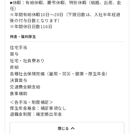
■休暇：有給休暇、慶弔休暇、特別休暇（結婚、出産、赴
任）
※年間有給休暇10日～20日（下限日数は、入社半年経過
後の付与日数となります）
※年間休日日数116日
待遇・福利厚生
住宅手当
賞与
社宅・社員寮あり
昇給
各種社会保険完備（雇用・労災・健康・厚生年金）
決算賞与
交通費全額支給
食事補助
＜各手当・制度補足＞
厚生年金基金：補足事項なし
退職金制度：確定拠出年金
閉じる