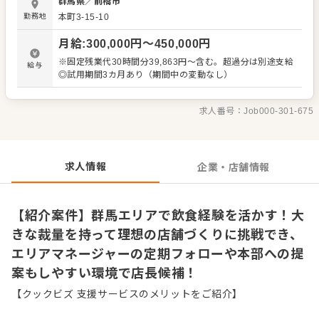
群馬県
／
前橋市
裁量が与えられている点が特徴です。エリアマネージャー
勤務地
本町3-15-10
が定期的に店舗をフォローするため、一人で悩みを抱え込
む心配はありません。本部との距離も近く、気づいた点や
月給
:
300,000
円〜
450,000
円
店舗改善のアイデアを直接提案し、実行に移せる風通しの
良さがあります。飲食チェーンでの経験を存分に活かし、
※固定残業代30時間分39,863円～含む。超過分は別途支給
給与
ご自身の理想とする店舗づくりに挑戦できる環境です。 ＜
◎試用期間3カ月あり（期間中の変動なし）
おすすめポイント＞ 個人の裁量が大きい一方で、エリアマ
ネージャーの手厚い定期フォロー体制が整っています。現
場の意見が本部に届きやすく、店舗改善の提案もスピーデ
求人番号：
Job000-301-675
ィーに通る風通しの良い組織です。飲食業界での経験を活
かし、大きなやりがいを持ってご自身の理想とする店舗づ
くりに打ち込めます。
求人情報
企業・店舗情報
【紹介案件】群馬エリアで飲食経験を活かす！大
きな裁量を持って理想の店舗づくりに挑戦でき、
エリアマネージャーの定期フォローや本部への提
案もしやすい環境で店長候補！
【クックビズ 支援サービスのメリットをご紹介】