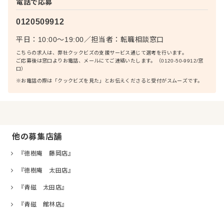
電話で応募
0120509912
平日：10:00〜19:00
／
担当者：
転職相談窓口
こちらの求人は、弊社クックビズの支援サービス通じて選考を行います。
ご応募後は窓口よりお電話、メールにてご連絡いたします。（0120-50-9912/窓
口）
※お電話の際は「クックビズを見た」とお伝えくださると受付がスムーズです。
他の募集店舗
『徳樹庵 藤岡店』
『徳樹庵 太田店』
『青磁 太田店』
『青磁 館林店』