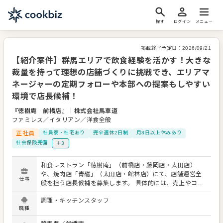
探す
ログイン
メニュー
掲載終了予定日：
2026/09/21
【紹介案件】群馬エリアで飲食経験を活かす！大きな
裁量を持って理想の店舗づくりに挑戦でき、エリアマ
ネージャーの定期フォローや本部への提案もしやすい
環境で店長候補！
『徳樹庵 前橋店』
｜
株式会社馬車道
ファミレス／イタリアン／洋食全般
正社員
社員寮・社宅あり
完全週休2日制
月8日以上休みあり
社会保険完備
＋3
和食レストラン「徳樹庵」（前橋店・藤岡店・太田店）
や、焼肉店「青磁」（太田店・館林店）にて、店舗運営全
仕事
般を担う店長候補を募集します。 具体的には、売上やコス
トの数値管理、スタッフの採用・教育・シフト作成をお任
調理・キッチンスタッフ
せします。さらに接客サービスの向上や調理管理、販促企
職種
画の立案まで幅広く携わっていただきます。 各店舗は社員
数名とアルバイトで構成されており、現場の店長に大きな