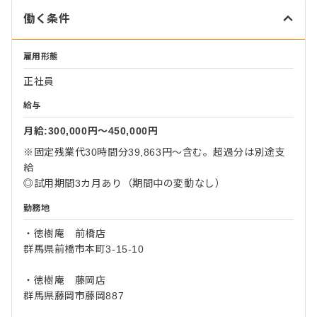
働く条件
雇用形態
正社員
給与
月給:300,000円〜450,000円
※固定残業代30時間分39,863円～含む。超過分は別途支
給
◎試用期間3カ月あり（期間中の変動なし）
勤務地
・徳樹庵 前橋店
群馬県前橋市本町3-15-10
・徳樹庵 藤岡店
群馬県藤岡市藤岡887