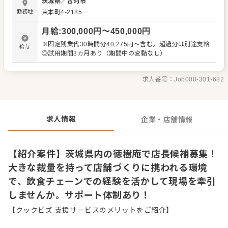
茨城県
／
古河市
員数名とアルバイトスタッフで構成されており、店長に大
勤務地
東本町4-2185
きな裁量がある点が特徴です。飲食チェーンでの経験を活
かし、ご自身のアイデアを反映した店舗づくりを行えま
月給
:
300,000
円〜
450,000
円
す。定期的にエリアマネージャーのフォローがあるほか、
現場と本部の距離が近いため、改善提案もスムーズに通る
※固定残業代30時間分40,275円～含む。超過分は別途支給
給与
環境です。 ＜おすすめポイント＞ 充実したサポート体制の
◎試用期間3カ月あり（期間中の変動なし）
もとで、理想の店舗運営に挑戦できます。エリアマネージ
ャーによる定期的なフォローがあるため、一人で悩みを抱
え込む心配はありません。本部との距離も近く風通しが良
求人番号：
Job000-301-682
い環境のため、現場の声や改善アイデアが反映されやす
く、やりがいを持って腰を据えて長く働けます。
求人情報
企業・店舗情報
【紹介案件】茨城県内の徳樹庵で店長候補募集！
大きな裁量を持って店舗づくりに携われる環境
で、飲食チェーンでの経験を活かして現場を牽引
しませんか。サポート体制あり！
【クックビズ 支援サービスのメリットをご紹介】