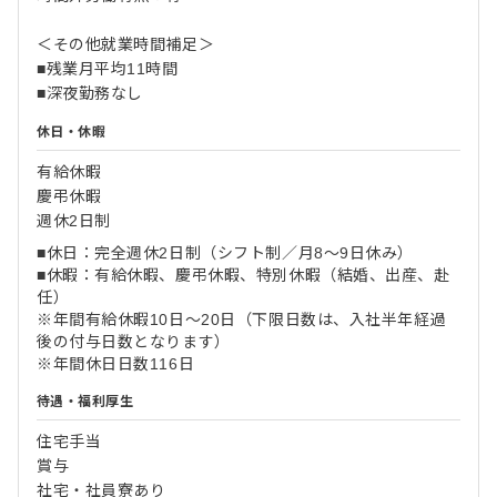
＜その他就業時間補足＞
■残業月平均11時間
■深夜勤務なし
休日・休暇
有給休暇
慶弔休暇
週休2日制
■休日：完全週休2日制（シフト制／月8～9日休み）
■休暇：有給休暇、慶弔休暇、特別休暇（結婚、出産、赴
任）
※年間有給休暇10日～20日（下限日数は、入社半年経過
後の付与日数となります）
※年間休日日数116日
待遇・福利厚生
住宅手当
賞与
社宅・社員寮あり