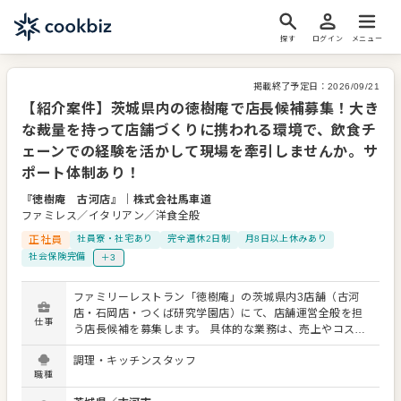
探す
ログイン
メニュー
掲載終了予定日：
2026/09/21
【紹介案件】茨城県内の徳樹庵で店長候補募集！大き
な裁量を持って店舗づくりに携われる環境で、飲食チ
ェーンでの経験を活かして現場を牽引しませんか。サ
ポート体制あり！
『徳樹庵 古河店』
｜
株式会社馬車道
ファミレス／イタリアン／洋食全般
正社員
社員寮・社宅あり
完全週休2日制
月8日以上休みあり
社会保険完備
＋3
ファミリーレストラン「徳樹庵」の茨城県内3店舗（古河
店・石岡店・つくば研究学園店）にて、店舗運営全般を担
仕事
う店長候補を募集します。 具体的な業務は、売上やコスト
の数値管理、スタッフの採用・教育・シフト作成、接客サ
調理・キッチンスタッフ
ービスの品質向上、調理・キッチンオペレーションの管理
職種
など多岐にわたります。さらに、販促企画の実施や店舗改
善策の立案・実行にも携わっていただきます。 各店舗は社