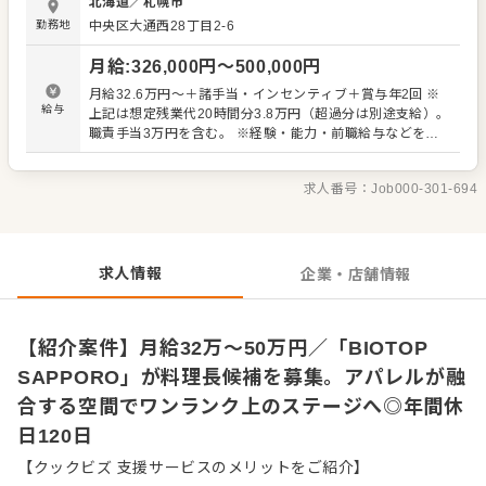
北海道
／
札幌市
ながら日々進化を続けています。 料理人としてさらなる活
勤務地
中央区大通西28丁目2-6
躍ができるよう、メニュー開発などの裁量は各店舗の料理
長に任せています。料理長以外のポジションであってもア
月給
:
326,000
円〜
500,000
円
イデアを出し、提案することが可能です。実際にスタッフ
が主導となって開発したメニューも多数あり、あなたの考
月給32.6万円〜＋諸手当・インセンティブ＋賞与年2回 ※
えた料理が次のヒット商品になる可能性を秘めています。
給与
上記は想定残業代20時間分3.8万円（超過分は別途支給）。
主な業務内容は次の通りです。 ・キッチンにおける調理業
職責手当3万円を含む。 ※経験・能力・前職給与などを考
務全般、仕入、食材管理 ・メニュー開発、コスト管理 ・ス
慮し決定 試用期間なし
タッフ育成、その他店舗運営・マネージメント業務全般 母
体である株式会社ジュンは、メンズ・レディスファッショ
求人番号：
Job000-301-694
ン製品の企画・製造・販売をはじめ、建築・室内内装の施
工設計、ラジオ番組の企画制作、屋外広告、ゴルフ場やワ
イナリーの経営など多角的な事業を運営しています
求人情報
企業・店舗情報
【紹介案件】月給32万～50万円／「BIOTOP
SAPPORO」が料理長候補を募集。アパレルが融
合する空間でワンランク上のステージへ◎年間休
日120日
【クックビズ 支援サービスのメリットをご紹介】