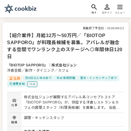
探す
ログイン
メニュー
掲載終了予定日：
2026/09/22
【紹介案件】月給32万～50万円／「BIOTOP
SAPPORO」が料理長候補を募集。アパレルが融合
する空間でワンランク上のステージへ◎年間休日120
日
『BIOTOP SAPPORO』
｜
株式会社ジュン
洋食全般／創作・ダイニング／カフェ
正社員
月8日以上休みあり
社会保険完備
賞与・インセンティブあり
交通費支給
＋4
株式会社ジュンが展開するアパレル系コンセプトストア
「BIOTOP SAPPORO」が、併設する洋食レストラン＆カ
仕事
フェの調理スタッフ（料理長候補）を募集します。 当店は
円山公園近くのエリアで、ナチュラルコスメや生活雑貨、
調理・キッチンスタッフ
アパレルを提案する物販棟と、レストランにて「BIOTOP」
職種
の食を提案する飲食棟が融合した複合型ショップです。地
域のランドマークとして、新しいライフスタイルを提案し