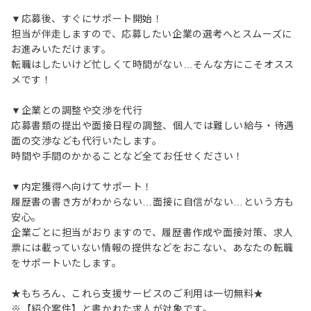
▼応募後、すぐにサポート開始！
担当が伴走しますので、応募したい企業の選考へとスムーズに
お進みいただけます。
転職はしたいけど忙しくて時間がない…そんな方にこそオスス
メです！
▼企業との調整や交渉を代行
応募書類の提出や面接日程の調整、個人では難しい給与・待遇
面の交渉なども代行いたします。
時間や手間のかかることなど全てお任せください！
▼内定獲得へ向けてサポート！
履歴書の書き方がわからない…面接に自信がない…という方も
安心。
企業ごとに担当がおりますので、履歴書作成や面接対策、求人
票には載っていない情報の提供などをおこない、あなたの転職
をサポートいたします。
★もちろん、これら支援サービスのご利用は一切無料★
※【紹介案件】と書かれた求人が対象です。