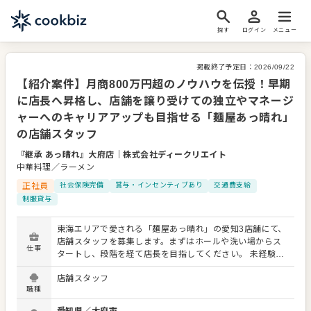
探す
ログイン
メニュー
掲載終了予定日：
2026/09/22
【紹介案件】月商800万円超のノウハウを伝授！早期
に店長へ昇格し、店舗を譲り受けての独立やマネージ
ャーへのキャリアアップも目指せる「麺屋あっ晴れ」
の店舗スタッフ
『継承 あっ晴れ』大府店
｜
株式会社ディークリエイト
中華料理／ラーメン
正社員
社会保険完備
賞与・インセンティブあり
交通費支給
制服貸与
東海エリアで愛される「麺屋あっ晴れ」の愛知3店舗にて、
店舗スタッフを募集します。まずはホールや洗い場からス
仕事
タートし、段階を経て店長を目指してください。 未経験か
ら1年半、経験者なら3ヶ月で店長へ昇格した実績もありま
店舗スタッフ
す。店長昇格後は、商品開発や売上管理などの店舗運営ノ
職種
ウハウを深く学べる環境です。さらにその先は、複数店舗
を統括するマネージャーへの道や、自ら作り上げた店舗を