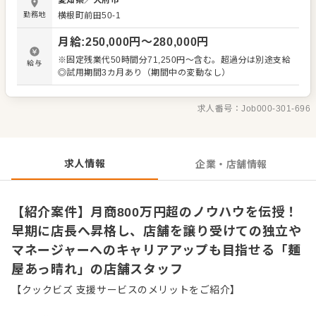
愛知県
／
大府市
譲り受けての独立など、多彩なキャリアプランを選択でき
勤務地
横根町前田50-1
ます。 小型店でありながら「月商800万円超え」を記録す
る繁盛店の仕組み、骨からスープを取る本格的な一杯への
月給
:
250,000
円〜
280,000
円
こだわりなど、高いレベルの技術と経営知識を惜しみなく
伝授します。ここで確かな実力を培い、ご自身の未来を築
※固定残業代50時間分71,250円～含む。超過分は別途支給
給与
いてください。 ＜おすすめポイント＞ ラーメン店での独立
◎試用期間3カ月あり（期間中の変動なし）
を目指す方に適した環境です。麺以外のすべてを店内で手
作りしているため、本格的な調理技術が身につきます。さ
らに、まかないでの試作や業者との繋がり、利益管理にい
求人番号：
Job000-301-696
たるまで経営面の全般を経験できます。実際に複数名が独
立を果たしている実績も魅力です。
求人情報
企業・店舗情報
【紹介案件】月商800万円超のノウハウを伝授！
早期に店長へ昇格し、店舗を譲り受けての独立や
マネージャーへのキャリアアップも目指せる「麺
屋あっ晴れ」の店舗スタッフ
【クックビズ 支援サービスのメリットをご紹介】