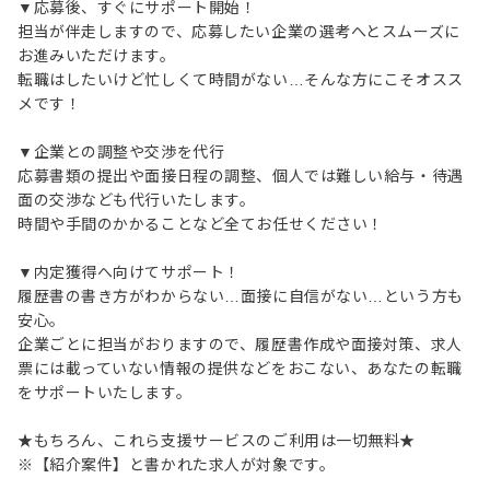
▼応募後、すぐにサポート開始！
担当が伴走しますので、応募したい企業の選考へとスムーズに
お進みいただけます。
転職はしたいけど忙しくて時間がない…そんな方にこそオスス
メです！
▼企業との調整や交渉を代行
応募書類の提出や面接日程の調整、個人では難しい給与・待遇
面の交渉なども代行いたします。
時間や手間のかかることなど全てお任せください！
▼内定獲得へ向けてサポート！
履歴書の書き方がわからない…面接に自信がない…という方も
安心。
企業ごとに担当がおりますので、履歴書作成や面接対策、求人
票には載っていない情報の提供などをおこない、あなたの転職
をサポートいたします。
★もちろん、これら支援サービスのご利用は一切無料★
※【紹介案件】と書かれた求人が対象です。