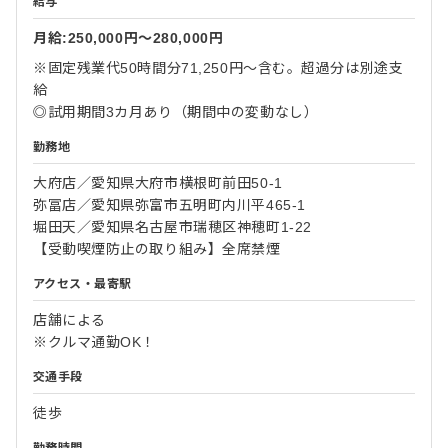
給与
月給:250,000円〜280,000円
※固定残業代50時間分71,250円～含む。超過分は別途支
給
◎試用期間3カ月あり（期間中の変動なし）
勤務地
大府店／愛知県大府市横根町前田50-1
弥冨店／愛知県弥富市五明町内川平465-1
堀田天／愛知県名古屋市瑞穂区神穂町1-22
【受動喫煙防止の取り組み】全席禁煙
アクセス・最寄駅
店舗による
※クルマ通勤OK！
交通手段
徒歩