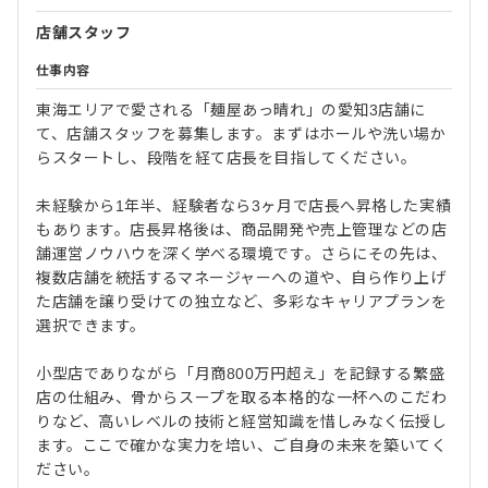
店舗スタッフ
仕事内容
東海エリアで愛される「麺屋あっ晴れ」の愛知3店舗に
て、店舗スタッフを募集します。まずはホールや洗い場か
らスタートし、段階を経て店長を目指してください。
未経験から1年半、経験者なら3ヶ月で店長へ昇格した実績
もあります。店長昇格後は、商品開発や売上管理などの店
舗運営ノウハウを深く学べる環境です。さらにその先は、
複数店舗を統括するマネージャーへの道や、自ら作り上げ
た店舗を譲り受けての独立など、多彩なキャリアプランを
選択できます。
小型店でありながら「月商800万円超え」を記録する繁盛
店の仕組み、骨からスープを取る本格的な一杯へのこだわ
りなど、高いレベルの技術と経営知識を惜しみなく伝授し
ます。ここで確かな実力を培い、ご自身の未来を築いてく
ださい。