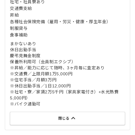
社宅・社員寮あり
交通費支給
昇給
各種社会保険完備（雇用・労災・健康・厚生年金）
制服貸与
食事補助
まかないあり
休日出勤手当
慶弔見舞金制度
保養所利用可（会員制エクシブ）
※昇給／能力に応じて随時、3ヶ月毎に査定あり
※交通費／上限月額1万5,000円
※住宅手当／月額3万円
※休日出勤手当／1日12,000円
※社宅・寮／家賃2万5千円（家具家電付き）+水光熱費
5,000円）
※バイク通勤可
閉じる