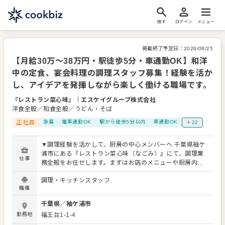
探す
ログイン
メニュー
掲載終了予定日：
2026/08/25
【月給30万～38万円・駅徒歩5分・車通勤OK】和洋
中の定食、宴会料理の調理スタッフ募集！経験を活か
し、アイデアを発揮しながら楽しく働ける職場です。
『レストラン菜心味』
｜
エスケイグループ株式会社
洋食全般／和食全般／うどん・そば
正社員
急募
電車通勤OK
駅から徒歩5分以内
車通勤OK
＋22
▼調理経験を活かして、厨房の中心メンバーへ 千葉県袖ケ
浦市にある『レストラン菜心味（なごみ）』にて、調理業
仕事
務全般をお任せします。まずはお店のメニューや厨房内の
流れを覚えることからスタート。これまでの経験や得意分
調理・キッチンスタッフ
野に合わせて、無理のない範囲から担当していただきま
職種
す。経験を活かしながら、少しずつお店の味や提供スタイ
ルに慣れていける環境です。 ▼仕込みから盛り付けまで幅
千葉県
／
袖ケ浦市
広く担当 主な業務は、食材の仕込み、調理、盛り付け、食
勤務地
福王台1-1-4
材の在庫管理、厨房内の衛生管理、清掃など。ランチ・デ