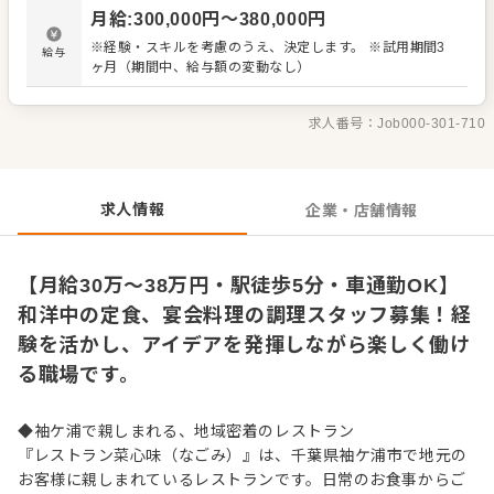
ィナーそれぞれの営業に向けて、スタッフ同士で声を掛け
月給
:
300,000
円〜
380,000
円
合いながら準備を進めます。調理経験がある方であれば、
和食・洋食・中華などジャンルは問いません。これまで培
※経験・スキルを考慮のうえ、決定します。 ※試用期間3
給与
ってきた包丁さばきや段取り力、味付けの感覚などを活か
ヶ月（期間中、給与額の変動なし）
してご活躍いただけます。 ▼現場の声を活かせる、風通し
の良い職場 慣れてきた後は、日々の調理だけでなく、メニ
ューやオペレーションに関する意見も歓迎します。「この
求人番号：
Job000-301-710
仕込み方の方が効率的」「こんな一品も喜ばれそう」な
ど、現場目線のアイデアを活かせることも魅力です。年齢
に関係なく、人柄や仕事への姿勢を大切にしているため、
ミドル・シニア層の方も歓迎。落ち着いた環境で、調理の
求人情報
企業・店舗情報
仕事を長く続けたい方にぴったりです。
【月給30万～38万円・駅徒歩5分・車通勤OK】
和洋中の定食、宴会料理の調理スタッフ募集！経
験を活かし、アイデアを発揮しながら楽しく働け
る職場です。
◆袖ケ浦で親しまれる、地域密着のレストラン
『レストラン菜心味（なごみ）』は、千葉県袖ケ浦市で地元の
お客様に親しまれているレストランです。日常のお食事からご