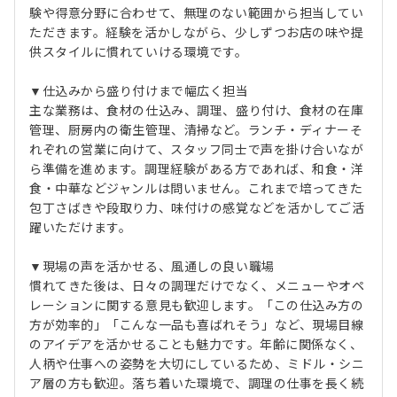
験や得意分野に合わせて、無理のない範囲から担当してい
ただきます。経験を活かしながら、少しずつお店の味や提
供スタイルに慣れていける環境です。
▼仕込みから盛り付けまで幅広く担当
主な業務は、食材の仕込み、調理、盛り付け、食材の在庫
管理、厨房内の衛生管理、清掃など。ランチ・ディナーそ
れぞれの営業に向けて、スタッフ同士で声を掛け合いなが
ら準備を進めます。調理経験がある方であれば、和食・洋
食・中華などジャンルは問いません。これまで培ってきた
包丁さばきや段取り力、味付けの感覚などを活かしてご活
躍いただけます。
▼現場の声を活かせる、風通しの良い職場
慣れてきた後は、日々の調理だけでなく、メニューやオペ
レーションに関する意見も歓迎します。「この仕込み方の
方が効率的」「こんな一品も喜ばれそう」など、現場目線
のアイデアを活かせることも魅力です。年齢に関係なく、
人柄や仕事への姿勢を大切にしているため、ミドル・シニ
ア層の方も歓迎。落ち着いた環境で、調理の仕事を長く続