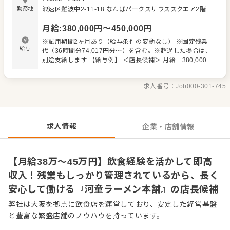
ニケーションを楽しみながら、心温まるおもてなしを行っ
勤務地
浪速区難波中2-11-18
なんばパークスサウススクエア2階
てください。 キッチン業務では、最初はチャーシューのス
ライスや煮玉子の調理から始め、徐々にラーメンや焼き飯
月給
:
380,000
円〜
450,000
円
の調理、スープ作りにもチャレンジしていただきます。 そ
の他、食材の発注や店内清掃など、店舗運営に必要な業務
※試用期間2ヶ月あり（給与条件の変動なし） ※固定残業
もお任せします。 入社後は、教育体制が整っており、経験
給与
代（36時間分74,017円分～）を含む。※超過した場合は、
が浅い方でも安心してスタートできる環境を提供します。
別途支給します 【給与例】 ＜店長候補＞ 月給 380,000
業務の流れが掴めたら、アルバイトスタッフの指導や育成
円〜(役職手当込) ※ 経験、スキルに応じて ＜マネジメン
にも関わっていただきます。 私たちは、一緒に「こんな会
ト経験ある方＞ 月給 400,000円(役職手当込) ※ラーメン
社にしたい」「会社でこんなことがしたい」という想いを
求人番号：
Job000-301-745
店で複数店舗のマネジメント経験1年〜の場合 昇給 年1回
持った仲間と共に成長していきたいと考えています。 本気
(4月) 賞与 年2回(6月12月)※支給対象 入社半年経過後
で挑戦したいと考えているあなたの応募を心からお待ちし
ております。
求人情報
企業・店舗情報
【月給38万〜45万円】飲食経験を活かして即高
収入！残業もしっかり管理されているから、長く
安心して働ける『河童ラーメン本舗』の店長候補
弊社は大阪を拠点に飲食店を運営しており、安定した経営基盤
と豊富な繁盛店舗のノウハウを持っています。