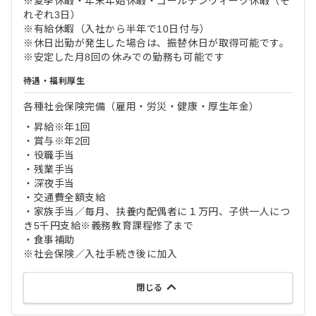
※夏季休暇‧年末年始休暇‧ゴールデンウィーク休暇（そ
れぞれ3日）
※有給休暇（入社から半年で10日付与）
※休日出勤が発生した場合は、振替休日が取得可能です。
※安定した月8回の休みでの勤務も可能です
待遇・福利厚生
各種社会保険完備（雇用・労災・健康・厚生年金）
・昇給※年1回
・賞与※年2回
・役職手当
・残業手当
・深夜手当
・交通費全額支給
・家族手当／毎月、扶養内配偶者に１万円、子供一人につ
き5千円支給※義務教育課程修了まで
・食事補助
※社会保険／入社手続き後に加入
閉じる