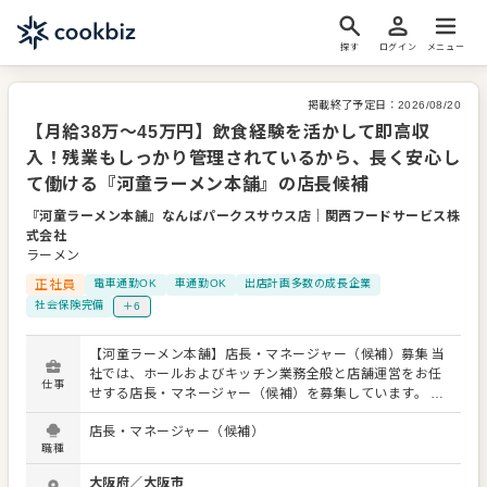
探す
ログイン
メニュー
掲載終了予定日：
2026/08/20
【月給38万〜45万円】飲食経験を活かして即高収
入！残業もしっかり管理されているから、長く安心し
て働ける『河童ラーメン本舗』の店長候補
『河童ラーメン本舗』なんばパークスサウス店
｜
関西フードサービス株
式会社
ラーメン
正社員
電車通勤OK
車通勤OK
出店計画多数の成長企業
社会保険完備
＋6
【河童ラーメン本舗】店長・マネージャー（候補）募集 当
社では、ホールおよびキッチン業務全般と店舗運営をお任
仕事
せする店長・マネージャー（候補）を募集しています。 店
舗拡大中の当社で、あなたも早ければ半年で店長へとステ
店長・マネージャー（候補）
ップアップ可能です。 ホールでは、来店されたお客様を笑
職種
顔で迎え、注文時にはスープの味や麺の固さを伺い、完成
した料理をタイミングよく提供します。 お客様とのコミュ
大阪府
／
大阪市