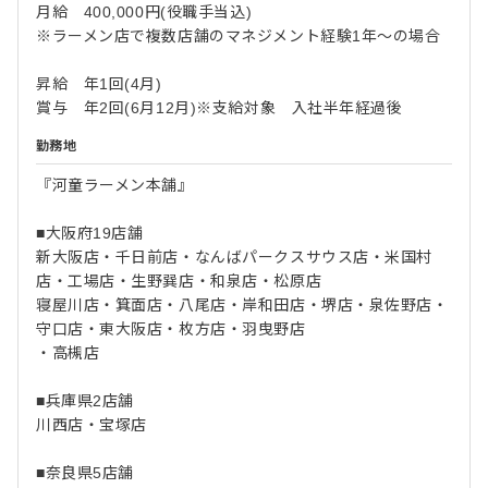
月給 400,000円(役職手当込)
※ラーメン店で複数店舗のマネジメント経験1年〜の場合
昇給 年1回(4月)
賞与 年2回(6月12月)※支給対象 入社半年経過後
勤務地
『河童ラーメン本舗』
■大阪府19店舗
新大阪店・千日前店・なんばパークスサウス店・米国村
店・工場店・生野巽店・和泉店・松原店
寝屋川店・箕面店・八尾店・岸和田店・堺店・泉佐野店・
守口店・東大阪店・枚方店・羽曳野店
・高槻店
■兵庫県2店舗
川西店・宝塚店
■奈良県5店舗