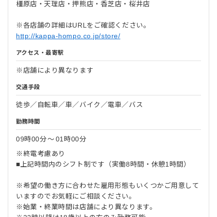
橿原店・天理店・押熊店・香芝店・桜井店
※各店舗の詳細はURLをご確認ください。
http://kappa-hompo.co.jp/store/
アクセス・最寄駅
※店舗により異なります
交通手段
徒歩／自転車／車／バイク／電車／バス
勤務時間
09時00分
〜
01時00分
※終電考慮あり
■上記時間内のシフト制です（実働8時間‧休憩1時間）
※希望の働き方に合わせた雇用形態もいくつかご用意して
いますのでお気軽にご相談ください。
※始業‧終業時間は店舗により異なります。