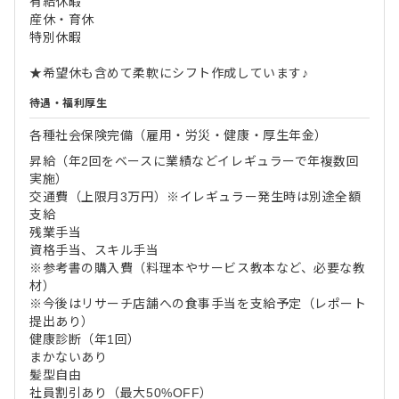
有給休暇
産休・育休
特別休暇
★希望休も含めて柔軟にシフト作成しています♪
待遇・福利厚生
各種社会保険完備（雇用・労災・健康・厚生年金）
昇給（年2回をベースに業績などイレギュラーで年複数回
実施）
交通費（上限月3万円）※イレギュラー発生時は別途全額
支給
残業手当
資格手当、スキル手当
※参考書の購入費（料理本やサービス教本など、必要な教
材）
※今後はリサーチ店舗への食事手当を支給予定（レポート
提出あり）
健康診断（年1回）
まかないあり
髪型自由
社員割引あり（最大50%OFF）