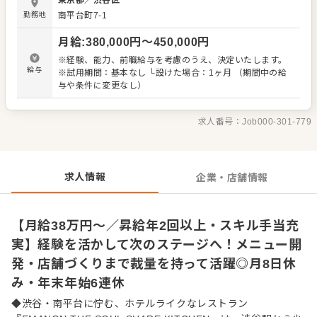
東京都
／
渋谷区
原価管理、在庫管理、衛生管理、スタッフへの調理指導な
勤務地
南平台町7-1
どもお任せしていきます。ランチ・カフェ・ディナーに加
え、団体パーティーやウェディングなど、利用シーンによ
月給
:
380,000
円〜
450,000
円
って求められる料理や提供スタイルが変わるため、これま
での経験を活かしながら、幅広い調理スキルを発揮できる
※経験、能力、前職給与を考慮のうえ、決定いたします。
環境です。 ▼メニューづくりやチーム運営にも関われる 季
給与
※試用期間：基本なし └設けた場合：1ヶ月 （期間中の給
節の食材を使ったメニュー提案や、コース内容のブラッシ
与や条件に変更なし）
ュアップなどにも関われます。料理長候補として、調理だ
けでなく、キッチンチームの雰囲気づくりやスタッフ育成
にも力を貸してください。お客様に喜ばれる一皿を、チー
求人番号：
Job000-301-779
ムでつくり上げていくポジションです。
求人情報
企業・店舗情報
【月給38万円～／昇給年2回以上・スキル手当充
実】経験を活かして次のステージへ！メニュー開
発・店舗づくりまで裁量を持って活躍◎月8日休
み・年末年始6連休
◆渋谷・南平台に佇む、ホテルライクなレストラン