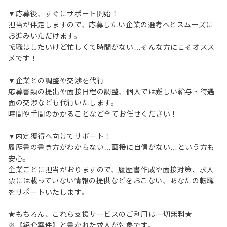
▼応募後、すぐにサポート開始！
担当が伴走しますので、応募したい企業の選考へとスムーズに
お進みいただけます。
転職はしたいけど忙しくて時間がない…そんな方にこそオスス
メです！
▼企業との調整や交渉を代行
応募書類の提出や面接日程の調整、個人では難しい給与・待遇
面の交渉なども代行いたします。
時間や手間のかかることなど全てお任せください！
▼内定獲得へ向けてサポート！
履歴書の書き方がわからない…面接に自信がない…という方も
安心。
企業ごとに担当がおりますので、履歴書作成や面接対策、求人
票には載っていない情報の提供などをおこない、あなたの転職
をサポートいたします。
★もちろん、これら支援サービスのご利用は一切無料★
※【紹介案件】と書かれた求人が対象です。