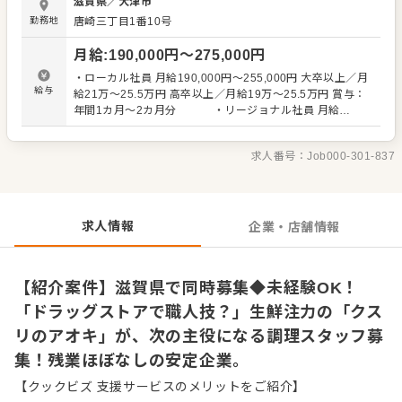
滋賀県
／
大津市
しく働けますよ！ ◎詳しいお仕事内容はこちらです。 ・調
勤務地
唐崎三丁目1番10号
理作業：パック詰めやネタ乗せの軽作業、魚の切り身や刺
身への加工（魚を〆る工程はなし） ・陳列と売り場管理：
月給
:
190,000
円〜
275,000
円
商品が豊富な状態を保つための補充 ・発注と管理：チラシ
商品や季節商品の多めの発注調整 ・メンバー教育：仕事に
・ローカル社員 月給190,000円〜255,000円 大卒以上／月
慣れた後の他従業員への指導 最初は、お刺身のパック詰め
給与
給21万～25.5万円 高卒以上／月給19万～25.5万円 賞与：
やシャリにネタを乗せるなどの簡単な軽作業からお任せす
年間1カ月～2カ月分 ・リージョナル社員 月給
るので安心してください。魚を捌いて切り身や刺身に加工
205,000円〜265,000円 大卒以上／月給22.5万～26.5万円
するお仕事もあり、働いているうちに魚をさばく技術が身
高卒以上／月給20.5万～26.5万円 賞与：年間1.6カ月～3カ
につきます！豊富な商品を取り揃えた状態を保てるように
求人番号：
Job000-301-837
月分 ・ナショナル社員 月給220,000円〜275,000円 大卒
品薄な商品をその都度補充します。チラシ商品などの発注
以上／月給24万～27.5万円 高卒以上／月給22万～27.5万
調整を行ったり、慣れてきたら他の方への指導もお願いし
円 賞与：年間2.2カ月～4カ月分 残業代別途全額支給 ※試
ます。キャリアアップを目指して一緒に頑張りましょう！
用期間6ヶ月（期間中も同条件）
求人情報
企業・店舗情報
【紹介案件】滋賀県で同時募集◆未経験OK！
「ドラッグストアで職人技？」生鮮注力の「クス
リのアオキ」が、次の主役になる調理スタッフ募
集！残業ほぼなしの安定企業。
【クックビズ 支援サービスのメリットをご紹介】