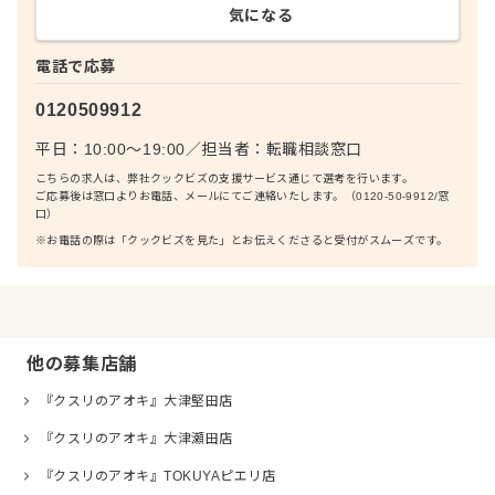
気になる
電話で応募
0120509912
平日：10:00〜19:00
／
担当者：
転職相談窓口
こちらの求人は、弊社クックビズの支援サービス通じて選考を行います。
ご応募後は窓口よりお電話、メールにてご連絡いたします。（0120-50-9912/窓
口）
※お電話の際は「クックビズを見た」とお伝えくださると受付がスムーズです。
他の募集店舗
『クスリのアオキ』大津堅田店
『クスリのアオキ』大津瀬田店
『クスリのアオキ』TOKUYAピエリ店