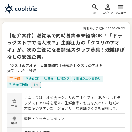
探す
ログイン
メニュー
掲載終了予定日：
2026/09/23
【紹介案件】滋賀県で同時募集◆未経験OK！「ドラ
ッグストアで職人技？」生鮮注力の「クスリのアオ
キ」が、次の主役になる調理スタッフ募集！残業ほぼ
なしの安定企業。
『クスリのアオキ』大津唐崎店
｜
株式会社クスリのアオキ
食品・小売・流通
正社員
車通勤OK
社員寮・社宅あり
月8日以上休みあり
社会保険完備
＋6
こんにちは！株式会社クスリのアオキです。 私たちはドラ
ッグストアの枠を超え、生鮮食品にも力を入れた、地域の
仕事
方に使いやすいユージョアリーな店舗づくりを目指してい
ます。 現在、食品を強化して成長中のため、新しく調理・
調理・キッチンスタッフ
キッチンスタッフとして活躍してくれる仲間を募集中で
職種
す！ 安定感抜群の環境で、未経験から新しいお仕事に挑戦
してみませんか？残業はほぼありませんので、無理なく楽