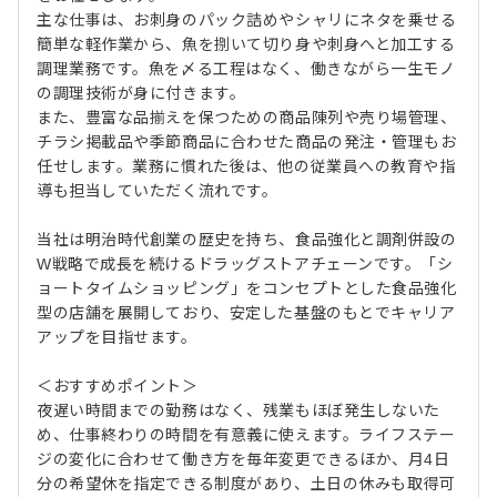
主な仕事は、お刺身のパック詰めやシャリにネタを乗せる
簡単な軽作業から、魚を捌いて切り身や刺身へと加工する
調理業務です。魚を〆る工程はなく、働きながら一生モノ
の調理技術が身に付きます。
また、豊富な品揃えを保つための商品陳列や売り場管理、
チラシ掲載品や季節商品に合わせた商品の発注・管理もお
任せします。業務に慣れた後は、他の従業員への教育や指
導も担当していただく流れです。
当社は明治時代創業の歴史を持ち、食品強化と調剤併設の
W戦略で成長を続けるドラッグストアチェーンです。「シ
ョートタイムショッピング」をコンセプトとした食品強化
型の店舗を展開しており、安定した基盤のもとでキャリア
アップを目指せます。
＜おすすめポイント＞
夜遅い時間までの勤務はなく、残業もほぼ発生しないた
め、仕事終わりの時間を有意義に使えます。ライフステー
ジの変化に合わせて働き方を毎年変更できるほか、月4日
分の希望休を指定できる制度があり、土日の休みも取得可