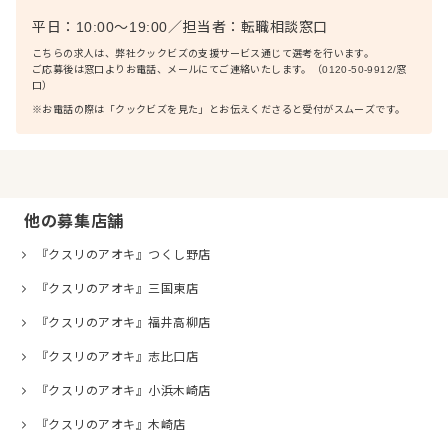
平日：10:00〜19:00
／
担当者：
転職相談窓口
こちらの求人は、弊社クックビズの支援サービス通じて選考を行います。
ご応募後は窓口よりお電話、メールにてご連絡いたします。（0120-50-9912/窓
口）
※お電話の際は「クックビズを見た」とお伝えくださると受付がスムーズです。
他の募集店舗
『クスリのアオキ』つくし野店
『クスリのアオキ』三国東店
『クスリのアオキ』福井高柳店
『クスリのアオキ』志比口店
『クスリのアオキ』小浜木崎店
『クスリのアオキ』木崎店