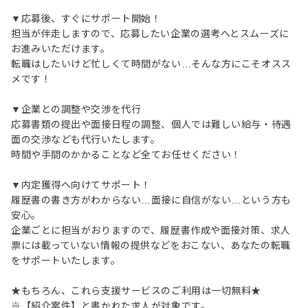
▼応募後、すぐにサポート開始！
担当が伴走しますので、応募したい企業の選考へとスムーズに
お進みいただけます。
転職はしたいけど忙しくて時間がない…そんな方にこそオスス
メです！
▼企業との調整や交渉を代行
応募書類の提出や面接日程の調整、個人では難しい給与・待遇
面の交渉なども代行いたします。
時間や手間のかかることなど全てお任せください！
▼内定獲得へ向けてサポート！
履歴書の書き方がわからない…面接に自信がない…という方も
安心。
企業ごとに担当がおりますので、履歴書作成や面接対策、求人
票には載っていない情報の提供などをおこない、あなたの転職
をサポートいたします。
★もちろん、これら支援サービスのご利用は一切無料★
※【紹介案件】と書かれた求人が対象です。