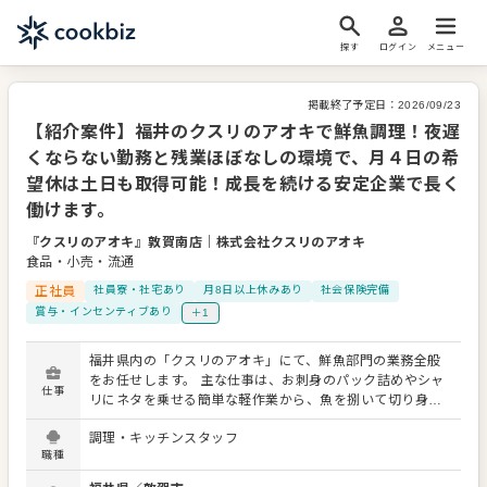
探す
ログイン
メニュー
掲載終了予定日：
2026/09/23
【紹介案件】福井のクスリのアオキで鮮魚調理！夜遅
くならない勤務と残業ほぼなしの環境で、月４日の希
望休は土日も取得可能！成長を続ける安定企業で長く
働けます。
『クスリのアオキ』敦賀南店
｜
株式会社クスリのアオキ
食品・小売・流通
正社員
社員寮・社宅あり
月8日以上休みあり
社会保険完備
賞与・インセンティブあり
＋1
福井県内の「クスリのアオキ」にて、鮮魚部門の業務全般
をお任せします。 主な仕事は、お刺身のパック詰めやシャ
仕事
リにネタを乗せる簡単な軽作業から、魚を捌いて切り身や
刺身へと加工する調理業務です。魚を〆る工程はなく、働
調理・キッチンスタッフ
きながら一生モノの調理技術が身に付きます。 また、豊富
職種
な品揃えを保つための商品陳列や売り場管理、チラシ掲載
品や季節商品に合わせた商品の発注・管理もお任せしま