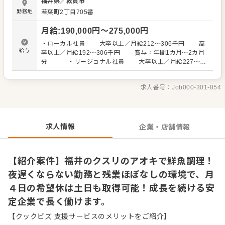
福井県
／
敦賀市
す。業務に慣れた後は、他の従業員への教育や指導も担当
勤務地
若葉町2丁目705番
していただく流れです。 当社は明治時代創業の歴史を持
ち、食品強化と調剤併設のW戦略で成長を続けるドラッグ
月給
:
190,000
円〜
275,000
円
ストアチェーンです。「ショートタイムショッピング」を
コンセプトとした食品強化型の店舗を展開しており、安定
・ローカル社員 大卒以上／月給212～306千円 高
した基盤のもとでキャリアアップを目指せます。 ＜おすす
給与
卒以上／月給192～306千円 賞与：年間1カ月～2カ月
めポイント＞ 夜遅い時間までの勤務はなく、残業もほぼ発
分 ・リージョナル社員 大卒以上／月給227～
生しないため、仕事終わりの時間を有意義に使えます。ラ
316千円 高卒以上／月給207～316千円 賞与：年
イフステージの変化に合わせて働き方を毎年変更できるほ
間1.6カ月～3カ月分 ・ナショナル社員 大卒以上／月
か、月4日分の希望休を指定できる制度があり、土日の休み
求人番号：
Job000-301-854
給242～326千円 高卒以上／月給222～326千円 賞
も取得可能です。急成長を続ける企業だからこそ、将来の
与：年間2.2カ月～4カ月分 ◎試用期間6カ月あり（期間中
選択肢となる多彩なキャリアフィールドが広がっていま
の変動なし）
す。
求人情報
企業・店舗情報
【紹介案件】福井のクスリのアオキで鮮魚調理！
夜遅くならない勤務と残業ほぼなしの環境で、月
４日の希望休は土日も取得可能！成長を続ける安
定企業で長く働けます。
【クックビズ 支援サービスのメリットをご紹介】