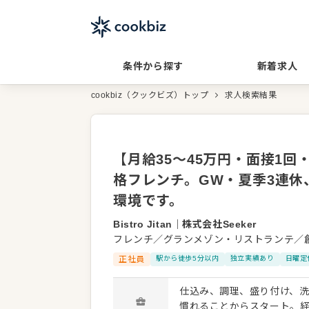
条件から探す
新着求人
cookbiz（クックビズ）トップ
求人検索結果
【月給35〜45万円・面接1
格フレンチ。GW・夏季3連休
環境です。
Bistro Jitan
｜
株式会社Seeker
フレンチ／グランメゾン・リストランテ／
正社員
駅から徒歩5分以内
独立実績あり
日曜定
仕込み、調理、盛り付け、
慣れることからスタート。