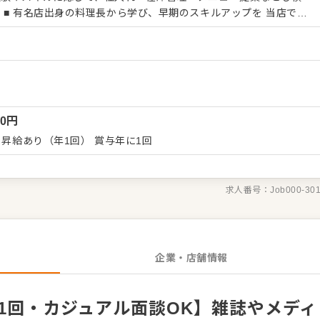
では
する」という古い慣習はありません。元有名レストランで経験を積
鋭で複数のポジションを担当。そのため、調理の基礎から応用まで
習得できます。 ■ 料理を「作業」ではなく「表現」に 旬の素材を
のスタイル。「その日ならではのおいしさをどう届けるか」を常に
ティブな楽しさを実感できます。流れ作業ではない、丁寧で創造的
理のペアリングを極める 当店に在籍
00
円
が常時豊富に揃う当店では、料理とお酒の相性をとても大切にして
ニューを考えたい」「ペアリングの知識を深めたい」という方に
 昇給あり（年1回） 賞与年に1回
 確かな技術を身につけ、料理人としてワンランク上のステップへ
求人番号：
Job000-30
企業・店舗情報
接1回・カジュアル面談OK】雑誌やメディ