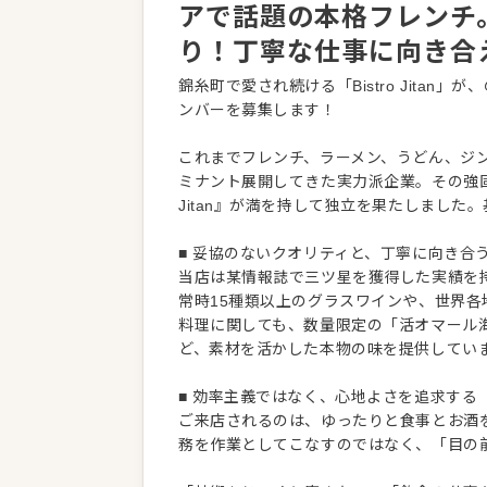
アで話題の本格フレンチ
り！丁寧な仕事に向き合
錦糸町で愛され続ける「Bistro Jita
ンバーを募集します！
これまでフレンチ、ラーメン、うどん、ジ
ミナント展開してきた実力派企業。その強固
Jitan』が満を持して独立を果たしまし
■ 妥協のないクオリティと、丁寧に向き合
当店は某情報誌で三ツ星を獲得した実績を
常時15種類以上のグラスワインや、世界各
料理に関しても、数量限定の「活オマール
ど、素材を活かした本物の味を提供してい
■ 効率主義ではなく、心地よさを追求する
ご来店されるのは、ゆったりと食事とお酒
務を作業としてこなすのではなく、「目の