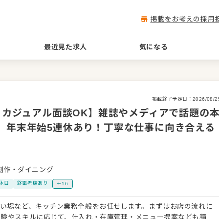
掲載をお考えの採用
最近見た求人
気になる
掲載終了予定日：
2026/08/2
回・カジュアル面談OK】雑誌やメディアで話題の
、年末年始5連休あり！丁寧な仕事に向き合える
創作・ダイニング
休日
終電考慮あり
＋16
洗い場など、キッチン業務全般をお任せします。まずはお店の流れに
経験やスキルに応じて、仕入れ・在庫管理・メニュー提案なども積