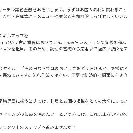
キッチン業務全般をお任せします。まずはお店の流れに慣れること
仕入れ・在庫管理・メニュー提案なども積極的にお任せしていきま
スキルアップを
る」という古い慣習はありません。元有名レストランで経験を積ん
ションを担当。そのため、調理の基礎から応用まで幅広い技術をス
スタイル。「その日ならではのおいしさをどう届けるか」を常に考
を実感できます。流れ作業ではない、丁寧で創造的な調理に向き合
常時豊富に揃う当店では、料理とお酒の相性をとても大切にしてい
ペアリングの知識を深めたい」という方には、これ以上ない学びの
ンランク上のステップへ進みませんか？