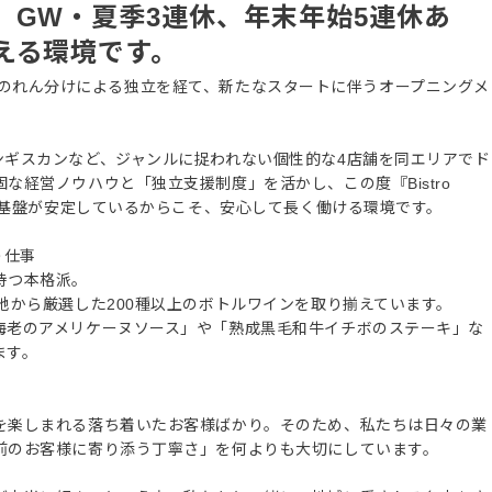
。GW・夏季3連休、年末年始5連休あ
える環境です。
n」が、のれん分けによる独立を経て、新たなスタートに伴うオープニングメ
ンギスカンなど、ジャンルに捉われない個性的な4店舗を同エリアでド
な経営ノウハウと「独立支援制度」を活かし、この度『Bistro
た。基盤が安定しているからこそ、安心して長く働ける環境です。
う仕事
持つ本格派。
地から厳選した200種以上のボトルワインを取り揃えています。
海老のアメリケーヌソース」や「熟成黒毛和牛イチボのステーキ」な
ます。
を楽しまれる落ち着いたお客様ばかり。そのため、私たちは日々の業
前のお客様に寄り添う丁寧さ」を何よりも大切にしています。