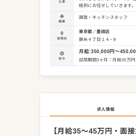
仕事
極的にお任せしていきます。 ■ 有名店出身の料理長から学び、早期のスキルアップを 当店
「1つの持ち場で何年も修業
調理・キッチンスタッフ
んだ料理長のもと、少数精
職種
幅広い技術をスピーディーに
東京都
／
墨田区
最大限に引き出すのが当店
考えるため、日々クリエイ
勤務地
錦糸４丁目１４−９
な調理に向き合いたい方に最適な環境です。 ■ ワインと料
月給
:
350,000
円〜
450,0
するソムリエ厳選のワイン
います。 「ワインに合うメ
給与
試用期間3ヶ月：月給35万円
は、これ以上ない学びの場。
進みませんか？
求人情報
【月給35〜45万円・面