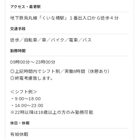
アクセス・最寄駅
地下鉄烏丸線「くいな橋駅」１番出入口から徒歩４分
交通手段
徒歩／自転車／車／バイク／電車／バス
勤務時間
09時00分
〜
23時00分
◎上記時間内でシフト制／実働8時間（休憩あり）
◎終電考慮致します。
＜シフト例＞
・9:00～18:00
・14:00～23:00
※22時以降は18歳以上の方のみ勤務可能
休日・休暇
有給休暇