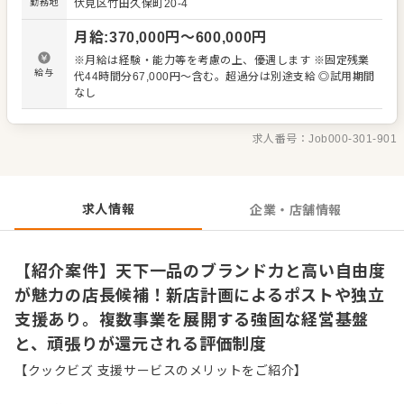
勤務地
伏見区竹田久保町20-4
いる方へのサポート体制も万全です。一からスキルを磨き
たい未経験の方はもちろん、裁量のある環境でステップア
月給
:
370,000
円〜
600,000
円
ップしたい経験者の方まで、多彩なキャリアパスを用意し
ています。仲間と共に、お客様から長く愛されるお店をつ
※月給は経験・能力等を考慮の上、優遇します ※固定残業
くりあげていくやりがいを実感してください。 ＜おすすめ
給与
代44時間分67,000円～含む。超過分は別途支給 ◎試用期間
ポイント＞ 創業から13年、飲食事業を軸に不動産や太陽光
なし
発電事業なども手がけ、社会情勢の変化に強い安定した経
営基盤を築いています。各種手当や充実した福利厚生に加
え、過去にはハワイや台湾への社員旅行実績もあり、待遇
求人番号：
Job000-301-901
面でも安心です。腰を据えて長く働ける環境で、新しい一
歩を踏み出せます。
求人情報
企業・店舗情報
【紹介案件】天下一品のブランド力と高い自由度
が魅力の店長候補！新店計画によるポストや独立
支援あり。複数事業を展開する強固な経営基盤
と、頑張りが還元される評価制度
【クックビズ 支援サービスのメリットをご紹介】