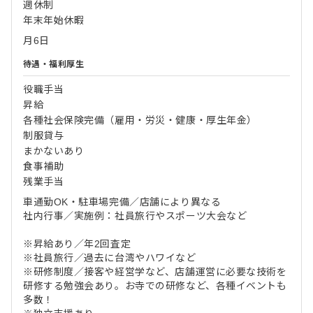
週休制
年末年始休暇
月6日
待遇・福利厚生
役職手当
昇給
各種社会保険完備（雇用・労災・健康・厚生年金）
制服貸与
まかないあり
食事補助
残業手当
車通勤OK・駐車場完備／店舗により異なる
社内行事／実施例：社員旅行やスポーツ大会など
※昇給あり／年2回査定
※社員旅行／過去に台湾やハワイなど
※研修制度／接客や経営学など、店舗運営に必要な技術を
研修する勉強会あり。お寺での研修など、各種イベントも
多数！