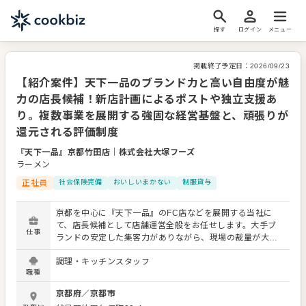
探す
ログイン
メニュー
掲載終了予定日：
2026/09/23
【紹介案件】天下一品のブランド力と高い自由度が魅
力の店長候補！新店計画によるポストや独立支援あ
り。複数事業を展開する強固な経営基盤と、頑張りが
還元される評価制度
『天下一品』京都竹田店
｜
株式会社大塚フーズ
ラーメン
正社員
社会保険完備
おいしいまかない
制服貸与
京都を中心に『天下一品』のFC店などを展開する当社に
て、店長候補として店舗運営全般をお任せします。大手ブ
仕事
ランドの安定した集客力がありながら、現場の裁量が大き
く自分のアイデアを形にできる自由度が特徴です。 明確な
調理・キッチンスタッフ
人事評価システムを導入しており、頑張りがそのまま給与
職種
やキャリアに直結する仕組みを整えました。新店計画が進
行中のためポストが豊富にあり、経験を活かして早期のキ
京都府
／
京都市
ャリアアップを目指せます。 将来的に独立を視野に入れて