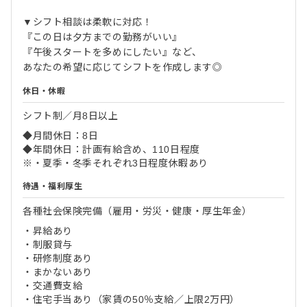
▼シフト相談は柔軟に対応！
『この日は夕方までの勤務がいい』
『午後スタートを多めにしたい』など、
あなたの希望に応じてシフトを作成します◎
休日・休暇
シフト制／月8日以上
◆月間休日：8日
◆年間休日：計画有給含め、110日程度
※・夏季・冬季それぞれ3日程度休暇あり
待遇・福利厚生
各種社会保険完備（雇用・労災・健康・厚生年金）
・昇給あり
・制服貸与
・研修制度あり
・まかないあり
・交通費支給
・住宅手当あり（家賃の50％支給／上限2万円）