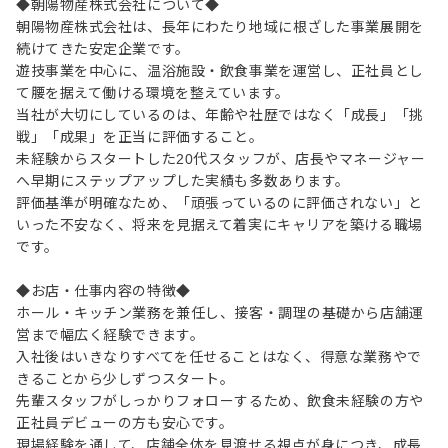
◆朝陽物産株式会社について◆
朝陽物産株式会社は、長年にわたり地域に根ざした事業展開を
続けてきた安定企業です。
遊技事業を中心に、温浴施設・飲食事業を運営し、正社員とし
て腰を据えて働ける環境を整えています。
当社が大切にしているのは、年齢や社歴ではなく「成長」「挑
戦」「成果」を正当に評価すること。
未経験からスタートした20代スタッフが、店長やマネージャー
へ早期にステップアップした実績も多数あります。
評価基準が明確なため、「頑張っているのに評価されない」と
いった不安なく、将来を見据えて着実にキャリアを築ける職場
です。
◆お店・仕事内容の特徴◆
ホール・キッチン業務を兼任し、接客・調理の基礎から店舗運
営まで幅広く経験できます。
入社後はいきなりすべてを任せることはなく、得意な業務やで
きることから少しずつスタート。
先輩スタッフがしっかりフォローするため、飲食未経験の方や
正社員デビューの方も安心です。
現場経験を通して、店舗全体を見渡せる視点が身につき、成長