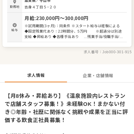
滋賀県
／
守山市
調理補助、仕込み ・ドリンク作成 ・キッチン内のオペレー
勤務地
吉身４丁目５−２０
ション管理 など ホール・キッチンを兼任することで、接客
力・調理スキルだけでなく、 **「お店を動かす視点」**を
月給
:
230,000
円〜
300,000
円
身につけられる環境です。 ▼未経験・経験浅めでも安心 入
社後は「できること」からスタート。 ホール・キッチンは
※試用期間(3ヶ月)：同条件 ※スタート給与は経験による
得意な業務から担当OKなので、 正社員・飲食未経験の方も
給与
◆固定残業代あり：22時間分、5万円 ※超過分は別途
無理なく成長できます。 ▼20代活躍中！評価×キャリアア
支給 ◆昇給あり ◆各種手当あり …残業手当/役職手当/家
ップ 年齢や社歴ではなく、 成長・挑戦・成果を正当に評
族手当/住宅手当 資格手当（調理師免許など） ＜スタ
価。 実績次第で、店長やマネージャーへの昇格も目指せま
ート給与は経験に応じて決定！＞ --------------------- ・飲食
す。 ▼裁量を持って働ける 店長昇格後は、スタッフ育成・
求人番号：
Job000-301-915
経験者 ・ホテル勤務 ・スーパーバイザー ・管理職 ----------
売上管理・企画など、 裁量を持って店舗運営に挑戦可能。
----------- などの経験者は給与を応相談！
自分の考えを活かして成長したい20代に最適な環境です。
求人情報
企業・店舗情報
【月8休み・昇給あり】《温泉施設内レストラン
で店舗スタッフ募集！》未経験OK！まかない付
き◎年齢・社歴に関係なく挑戦や成果を正当に評
価する飲食正社員募集！