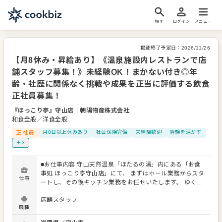
探す
ログイン
メニュー
掲載終了予定日：
2026/11/26
【月8休み・昇給あり】《温泉施設内レストランで店
舗スタッフ募集！》未経験OK！まかない付き◎年
齢・社歴に関係なく挑戦や成果を正当に評価する飲食
正社員募集！
『ほっこり亭』守山店
｜
朝陽物産株式会社
和食全般／洋食全般
正社員
月8日以上休みあり
社会保険完備
未経験歓迎
経験を活かす
＋3
■お仕事内容 守山天然温泉「ほたるの湯」内にある「お食
事処 ほっこり亭守山店」にて、 まずはホール業務からスタ
仕事
ートし、その後キッチン業務をお任せいたします。 ゆくゆ
くは全体を掌握しての店舗運営をお願いいたします。 【ホ
店舗スタッフ
ール業務】 ・接客／サービス対応 ・お客様のご案内、オー
職種
ダー対応 ・料理・ドリンクの提供 ・レジ対応、店舗オペレ
ーション管理 など 【キッチン業務】 ・調理・盛り付け ・