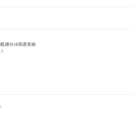
む。超過分は別途支給
し）
F