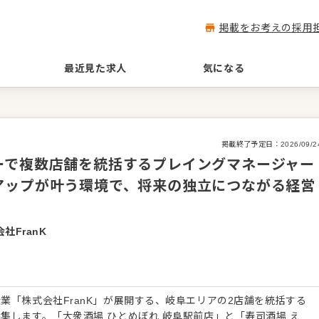
掲載をお考えの採用
最近見た求人
気になる
掲載終了予定日：
2026/09/2
ーで複数店舗を統括するプレイングマネージャー
アップが叶う環境で、将来の独立につながる経営
社FranK
業「株式会社FranK」が展開する、岐阜エリアの2店舗を統括する
集します。「大衆酒場 ひとめぼれ 岐阜駅前店」と「寿司酒場 え