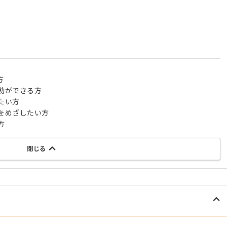
方
動ができる方
たい方
をめざしたい方
方
閉じる