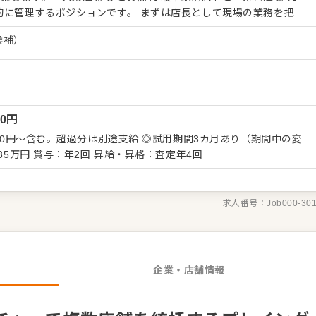
ションです。 まずは店長として現場の業務を把握
徐々に複数店舗のマネジメントや本部との橋渡し役を担っていただ
候補）
次売上やFL比率の管理、店舗巡回による課題抽出、店長への人材
らこそ、成果に
可能です。キャリアアップや給与アップを目指せるだけでなく、将
かりと身につきます。 ＜おすすめポイント＞ 居酒屋
業態を展開する勢いのある企業で、自身の市場価値を高められま
00
円
いているため、頑張りがスピーディーにポストや給与へ反映される
でなく、経営層に近い視点でエリアマネジメントに携わり、将来の
900円～含む。超過分は別途支給 ◎試用期間3カ月あり（期間中の変
積めます。
80～585万円 賞与：年2回 昇給・昇格：査定年4回
求人番号：
Job000-30
企業・店舗情報