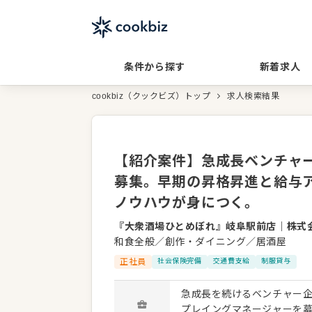
条件から探す
新着求人
cookbiz（クックビズ）トップ
求人検索結果
【紹介案件】急成長ベンチャ
募集。早期の昇格昇進と給与
ノウハウが身につく。
『大衆酒場ひとめぼれ』岐阜駅前店
｜
株式会
和食全般／創作・ダイニング／居酒屋
正社員
社会保険完備
交通費支給
制服貸与
急成長を続けるベンチャー企
プレイングマネージャーを募