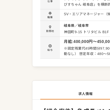
仕事
びすちゃん 岐阜店」を横断的に管理するポジ
することからスタートし、
SV・エリアマネージャー（
きます。具体的な業務は、月
職種
育成指導など多岐にわたります。 連日多くのお客様で賑わう活気ある店舗だか
岐阜県
／
岐阜市
応じた早期の昇格・昇進が
来的には独立に必要な経営ノウハウもしっ
勤務地
神田町9-15 トリタビル B1F
からイタリアンまで多彩な
月給
:
400,000
円〜
450,0
す。実力主義の風土が根づ
仕組みです。店舗運営だけ
※固定残業代45時間分97,
給与
独立に向けた確かな経験を
動なし） 想定年収：4
求人情報