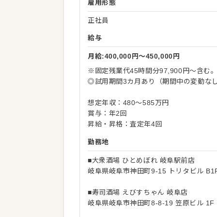
雇用形態
正社員
給与
月給:400,000円〜450,000円
※固定残業代45時間分97,900円～含
◎試用期間3カ月あり（期間中の変動な
想定年収：480～585万円
賞与：年2回
昇給・昇格：査定年4回
勤務地
■大衆酒場 ひとめぼれ 岐阜駅前店
岐阜県岐阜市神田町9-15 トリタビル B1
■寿司酒場 えびすちゃん 岐阜店
岐阜県岐阜市神田町8-8-19 笠原ビル 1F