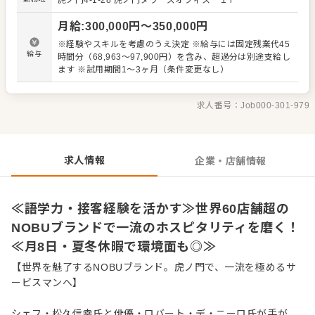
虎ノ門4-1-28 虎ノ門タワーズオフィス １Ｆ
電話やメールでの問い合わせ・予約受付 ・ゲストの丁寧な
お出迎え、お見送り、会計業務 【ホール・サービス業務全
月給
:
300,000
円〜
350,000
円
般】 ・客席での洗練された接客・サービス実務 ・（習熟度
に応じて）後輩スタッフのマネジメント、店舗の数字管理
※経験やスキルを考慮のうえ決定 ※給与には固定残業代45
など ■仕事の魅力 ・一流の環境での成長： 経験豊富な先輩
給与
時間分（68,963〜97,900円）を含み、超過分は別途支給し
スタッフのもとで、世界に通用する一級品の技術とホスピ
ます ※試用期間1～3ヶ月（条件変更なし）
タリティが身につきます。 ・貴重な出会い： 国内外の多様
な価値観を持ったお客様が来店されるため、サービスマン
として計り知れない経験値を得ることができます。
求人番号：
Job000-301-979
求人情報
企業・店舗情報
≪語学力・接客経験を活かす≫世界60店舗超の
NOBUブランドで一流のホスピタリティを磨く！
≪月8日・夏冬休暇で環境面も◎≫
【世界を魅了するNOBUブランド。虎ノ門で、一流を極めるサ
ービスマンへ】
シェフ・松久信幸氏と俳優・ロバート・デ・ニーロ氏が手が