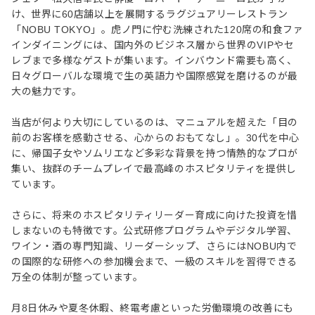
け、世界に60店舗以上を展開するラグジュアリーレストラン
「NOBU TOKYO」。虎ノ門に佇む洗練された120席の和食ファ
インダイニングには、国内外のビジネス層から世界のVIPやセ
レブまで多様なゲストが集います。インバウンド需要も高く、
日々グローバルな環境で生の英語力や国際感覚を磨けるのが最
大の魅力です。
当店が何より大切にしているのは、マニュアルを超えた「目の
前のお客様を感動させる、心からのおもてなし」。30代を中心
に、帰国子女やソムリエなど多彩な背景を持つ情熱的なプロが
集い、抜群のチームプレイで最高峰のホスピタリティを提供し
ています。
さらに、将来のホスピタリティリーダー育成に向けた投資を惜
しまないのも特徴です。公式研修プログラムやデジタル学習、
ワイン・酒の専門知識、リーダーシップ、さらにはNOBU内で
の国際的な研修への参加機会まで、一級のスキルを習得できる
万全の体制が整っています。
月8日休みや夏冬休暇、終電考慮といった労働環境の改善にも