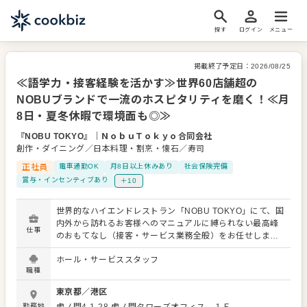
探す
ログイン
メニュー
掲載終了予定日：
2026/08/25
≪語学力・接客経験を活かす≫世界60店舗超の
NOBUブランドで一流のホスピタリティを磨く！≪月
8日・夏冬休暇で環境面も◎≫
『NOBU TOKYO』
｜
ＮｏｂｕＴｏｋｙｏ合同会社
創作・ダイニング／日本料理・割烹・懐石／寿司
正社員
電車通勤OK
月8日以上休みあり
社会保険完備
賞与・インセンティブあり
＋10
世界的なハイエンドレストラン「NOBU TOKYO」にて、国
内外から訪れるお客様へのマニュアルに縛られない最高峰
仕事
のおもてなし（接客・サービス業務全般）をお任せしま
す。 ご経験やご希望に合わせてフロント・レセプション、
ホール・サービススタッフ
もしくはホール・サービスとして活躍いただきます。 スタ
職種
ッフ間で緊密に連携を取りながら、レストランの「顔」と
して、そして「サービスの主役」としてお店を盛り上げて
東京都
／
港区
いくポジションです。 【フロント・レセプション業務】 ・
勤務地