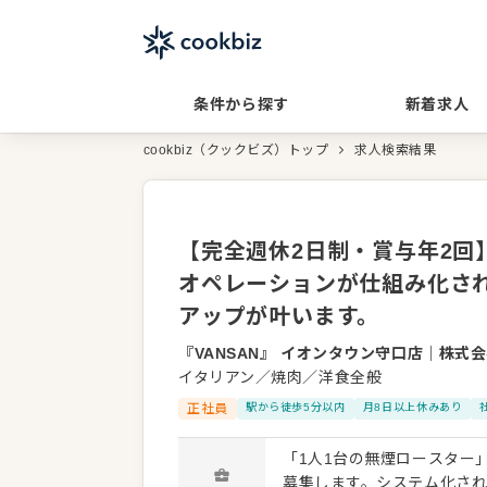
条件から探す
新着求人
cookbiz（クックビズ）トップ
求人検索結果
【完全週休2日制・賞与年2回
オペレーションが仕組み化さ
アップが叶います。
『VANSAN』 イオンタウン守口店
｜
株式会
イタリアン／焼肉／洋食全般
正社員
駅から徒歩5分以内
月8日以上休みあり
「1人1台の無煙ロースター
募集します。システム化さ