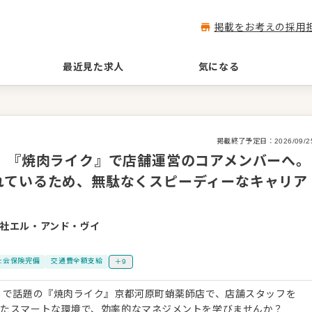
掲載をお考えの採用
最近見た求人
気になる
掲載終了予定日：
2026/09/2
】『焼肉ライク』で店舗運営のコアメンバーへ。
れているため、無駄なくスピーディーなキャリア
社エル・アンド・ヴイ
社会保険完備
交通費全額支給
＋9
」で話題の『焼肉ライク』京都河原町蛸薬師店で、店舗スタッフを
れたスマートな環境で、効率的なマネジメントを学びませんか？