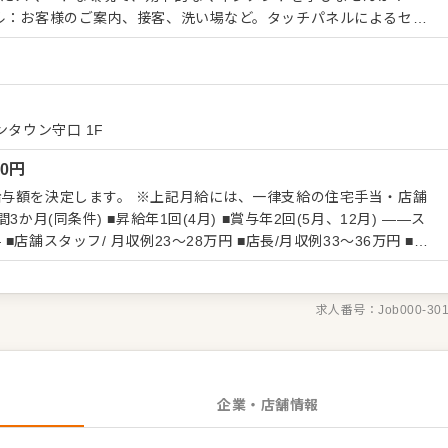
負担がなく、フロア全体の目配りに集中できます。 キッチン：
イドメニューの作成。お肉はスライス済みで、タレをかけるだけの
ん。 店舗マネジメント：現場に慣れた後、売
イトの採用・教育、シフト作成などを段階的にお任せします。 ■
、店舗運営に注力できる お客様自身でお肉を焼くスタイルであ
ンタウン守口 1F
が徹底して仕組み化されています。現場業務の負担が少ない分、早
00
円
善や管理体制の強化といった「一歩進んだ店舗マネジメント」に注
上記月給には、一律支給の住宅手当・店舗
日休み・賞与年2回と、安心して長く上を目指せる環境で、店長や
ップアップを目指しませんか？
 月収例23～28万円 ■店長/月収例33～36万円 ■統
験1年)
求人番号：
Job000-30
企業・店舗情報