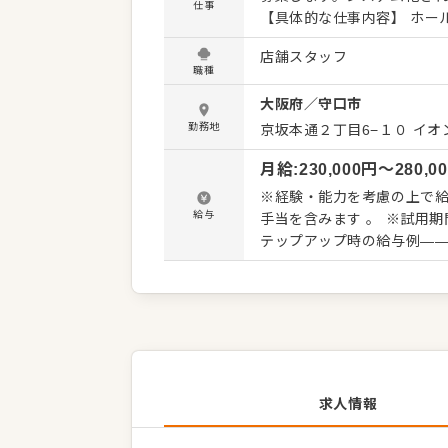
仕事
【具体的な仕事内容】 ホール：お客様のご案内、接客、洗い場など。タッチパネルによるセル
フオーダー制のため注文伺いの
店舗スタッフ
お肉の準備、盛り付け、サ
職種
シンプルな工程です。複雑な調理は一切ありませ
大阪府
／
守口市
上・在庫管理、発注、アルバ
効率的なシステムだからこそ
勤務地
京坂本通２丁目6−１０ イオ
り、調理やサービスの工程
月給
:
230,000
円〜
280,0
期からオペレーションの改
力できるのが魅力です。 入社後は座学と店舗実践を組み合わせた研修をご用意。1〜2ヶ月で基
※経験・能力を考慮の上で給与額を決定します。 ※
本業務を習得可能です。月9
給与
手当を含みます 。 ※試用期間3か月(同条件) ■昇給年1回(4月) ■賞与年2回(5月、12月) ――ス
マネージャーへの早期ステ
テップアップ時の給与例―― ■店舗スタッフ/
括店長/月収例38万円～ 【年収例】 年収520万円(店長職/経験12年) 年収420万円 (店長職/経験3
年) 年収360万円(一般職/経
求人情報