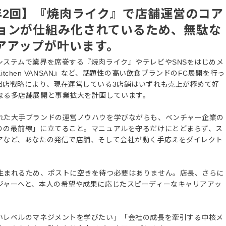
年2回】『焼肉ライク』で店舗運営のコア
ョンが仕組み化されているため、無駄な
アアップが叶います。
システムで業界を席巻する『焼肉ライク』やテレビやSNSをはじめメ
Kitchen VANSAN』など、話題性の高い飲食ブランドのFC展開を行っ
出店戦略により、現在運営している3店舗はいずれも売上が極めて好
なる多店舗展開と事業拡大を計画しています。
れた大手ブランドの運営ノウハウを学びながらも、ベンチャー企業の
りの最前線」に立てること。マニュアルを守るだけにとどまらず、ス
アなど、あなたの発信で店舗、そして会社が動く手応えをダイレクト
生まれるため、ポストに空きを待つ必要はありません。店長、さらに
ジャーへと、本人の希望や成果に応じたスピーディーなキャリアアッ
いレベルのマネジメントを学びたい」「会社の成長を牽引する中核メ