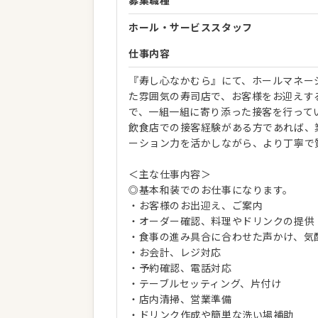
募集職種
ホール・サービススタッフ
仕事内容
『寿し心なかむら』にて、ホールマネー
た雰囲気の寿司店で、お客様をお迎えす
で、一組一組に寄り添った接客を行って
飲食店での接客経験がある方であれば、
ーション力を活かしながら、より丁寧で
＜主な仕事内容＞
◎基本和装でのお仕事になります。
・お客様のお出迎え、ご案内
・オーダー確認、料理やドリンクの提供
・食事の進み具合に合わせた声かけ、気
・お会計、レジ対応
・予約確認、電話対応
・テーブルセッティング、片付け
・店内清掃、営業準備
・ドリンク作成や簡単な洗い場補助