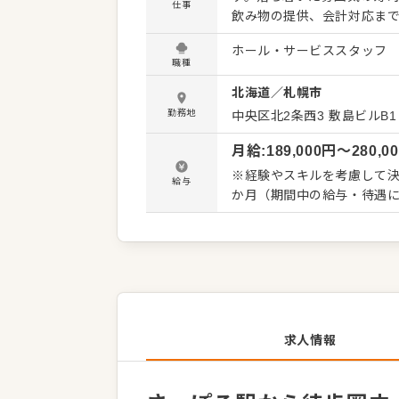
仕事
飲み物の提供、会計対応まで
接客経験がある方であれば
ホール・サービススタッフ
ケーション力を活かしながら
職種
主な仕事内容＞ ◎基本和装
北海道
／
札幌市
確認、料理やドリンクの提供
・予約確認、電話対応 ・テ
勤務地
中央区北2条西3 敷島ビルB1
成や簡単な洗い場補助 ・職
月給
:
189,000
円〜
280,0
・そのほかホール業務全般 お客様の来店目的は、会食や記念日、大切な方との食事などさまざ
まです。だからこそ、ただ
※経験やスキルを考慮して決
給与
必要か」を考える接客が大切
か月（期間中の給与・待遇
司店ならではの所作や空気
心地よい時間を届けていき
求人情報