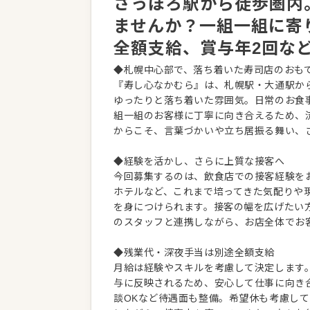
さっぽろ駅から徒歩圏内
ませんか？一組一組に寄
全額支給、賞与年2回な
◆札幌中心部で、落ち着いた寿司店のおも
『寿し心なかむら』は、札幌駅・大通駅か
ゆったりと落ち着いた雰囲気。日常のお食
組一組のお客様に丁寧に向き合えるため、
からこそ、言葉づかいや立ち居振る舞い、
◆経験を活かし、さらに上質な接客へ
今回募集するのは、飲食店での接客経験を
ホテルなど、これまで培ってきた気配りや
を身につけられます。接客の幅を広げたい
のスタッフと連携しながら、お店全体でお
◆残業代・深夜手当は別途全額支給
月給は経験やスキルを考慮して決定します
与に反映されるため、安心して仕事に向き
談OKなど待遇面も整備。希望休も考慮し