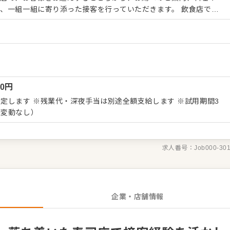
、一組一組に寄り添った接客を行っていただきます。 飲食店での
、業態や年数は問いません。これまで培ってきた気配りやコミュニ
、より丁寧で質の高いサービスを身につけていける環境です。 ＜
でのお仕事になります。 ・お客様のお出迎え、ご案内 ・オーダー
 ・食事の進み具合に合わせた声かけ、気配り ・お会計、レジ対応
ーブルセッティング、片付け ・店内清掃、営業準備 ・ドリンク作
人以外のホールスタッフについてのシフト作成、教育などのお仕事
00
円
料理を運ぶだけではなく、表情や会話の流れを見ながら「今、何が
定します ※残業代・深夜手当は別途全額支給します ※試用期間3
になります。 経験者には、これまでの現場感覚を活かしつつ、寿
に変動なし）
づくりも少しずつお任せします。チームで連携しながら、お客様に
ましょう。
求人番号：
Job000-30
企業・店舗情報