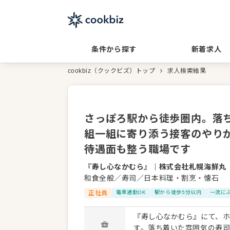
条件から探す
新着求人
cookbiz（クックビズ）トップ
求人検索結果
さっぽろ駅から徒歩圏内。落
組一組に寄り添う接客のやり
待遇面も整う職場です
『寿し心なかむら』
｜
株式会社札幌海鮮丸
和食全般／寿司／日本料理・割烹・懐石
正社員
電車通勤OK
駅から徒歩5分以内
一流に
『寿し心なかむら』にて、
す。落ち着いた雰囲気の寿