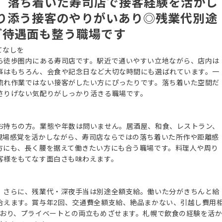
。落ち着いた寿司店で接客経験を活かし
り添う接客のやりがいあり◎残業代別途
ど待遇面も整う職場です
てなしを
ら徒歩圏内にある寿司店です。駅近で通いやすい立地ながら、店内は
事はもちろん、会食や記念日など大切な時間にも選ばれています。一
流れ作業ではない接客がしたい方にぴったりです。落ち着いた空間だ
さりげない気配りがしっかり活きる職場です。
お持ちの方。業態や年数は問いません。居酒屋、和食、レストラン、
現場感覚を活かしながら、寿司店ならではの落ち着いた所作や距離感
方にも、長く腰を据えて働きたい方にも合う職場です。料理人や周り
客様をもてなす面白さも味わえます。
。さらに、残業代・深夜手当は別途全額支給。働いた分がきちんと給
合えます。賞与年2回、交通費全額支給、絶品まかない、引越し費用
ており、プライベートとの両立もめざせます。札幌で飲食の経験を活