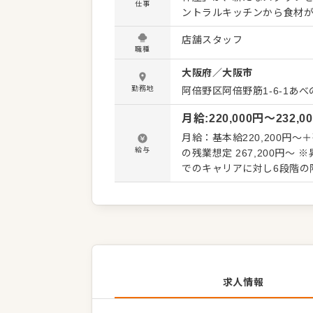
仕事
ントラルキッチンから食材
作りは社内資格「スープソ
店舗スタッフ
ペースで店長を目指せます。 店舗には20代から50代の社員が平均5から6名、アルバイトが
職種
から50名在籍し、賑やかで活気あふれる環境です。
大阪府
／
大阪市
事考課と、月1回の評価カル
・半年で副主任、1年で主任
勤務地
阿倍野区阿倍野筋1-6-1あ
部スタッフなど多彩なキャリアを用意 ■休暇も充実！ お休みは4週8
月給
:
220,000
円〜
232,0
制から選べる選択制を採用
行事は優先してレッツゴー
月給：基本給220,200円～
働きませんか。
給与
の残業想定 267,200円～
でのキャリアに対し6段階の
ーメン作りの社内資格）を取
2,000円 / Aソムリエ：7,000円 / 
条件）
求人情報