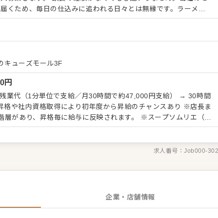
が届くため、毎日の仕込みに追われる日々とは無縁です。ラーメン
ムリエ」の取得を目指しながら学べるので、未経験からでも自分の
30
 ■スピード感のある成長環境 ・年4回の人
テで基準を明確化 ・頑張りは毎月の昇給や昇格にダイレクトに反映
、3年目以降には店長へ昇格可能 ・将来は現場トレーナーやSV、本
べのキューズモール3F
日休、または完全週休2日
00
円
しています。子供のイベント時などの取得も推奨しており、家族の
です。この最高の職場で、私たちと一緒に世界を目指してガッツリ
＋残業代（1分単位で支給／月30時間で約47,000円支給） → 30時間
 ※昇格や社内資格取得により初年度から昇給のチャンスあり ※店長ま
階層があり、昇格毎に給与に反映されます。 ※スープソムリエ（ラ
得いただけますと、上記給与プラス手当が付きます。 Bソムリエ：
Sソムリエ：10,000円 ●※試用期間3ヶ月（期間中も同
求人番号：
Job000-30
企業・店舗情報