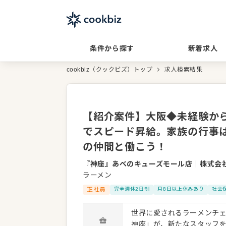
条件から探す
新着求人
cookbiz（クックビズ）トップ
求人検索結果
【紹介案件】大阪◆未経験か
でスピード昇給。家族の行事
の仲間と働こう！
『神座』あべのキューズモール店
｜
株式会
ラーメン
正社員
完全週休2日制
月8日以上休みあり
社会
世界に愛されるラーメンチ
神座」が、新たなスタッフを大募集します。 飲食の経験が