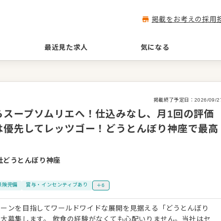
掲載をお考えの採用
最近見た求人
気になる
掲載終了予定日：
2026/09/2
らスープソムリエへ！仕込みなし、月1回の評価
は優先してレッツゴー！どうとんぼり神座で最高
社どうとんぼり神座
保険完備
賞与・インセンティブあり
＋6
ェーンを目指してワールドワイドな展開を見据える「どうとんぼり
なくても心配いりません。当社はセ