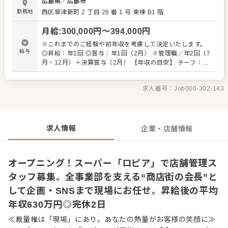
広島県
／
広島市
教育、文化の浸透のほか、店舗での定期的なイベント企画
勤務地
西区草津新町 2 丁目 26 番 1 号 東棟 B1 階
やSNSでの情報発信などをお任せします。 「縁の下の力持
ちが向いている」 「広報に興味がある」 という方はぜひ。
月給
:
300,000
円〜
394,000
円
経験のある方は、さらに店舗を盛り上げる旗振り役として
◎店全体の文化をつくるファシリテーター ◎お客様のご要
※これまでのご経験や前年収を考慮して決定いたします。
望を価値に変えるカスタマーサクセス ◎イベントやSNS
給与
◎昇給：年1回 ◎賞与：年1回（2月） ※管理職／年2回（7
で“ロープライスのユートピア”体験を演出するプロデューサ
月・12月）＋決算賞与（2月） 【年収の目安】 チーフ：平
ー としての役割も期待しています。 「自分の色が出せる環
均630万円 ※チーフ以上：700万円以上（平均年齢32歳）
境で勝負したい」 「本部の方針に縛られず、商売人として
※試用期間3ヶ月あり（期間中、条件変更なし） ※固定残
成長したい」という方との出会いを待ってます。 自らファ
求人番号：
Job000-302-143
業代35時間分61,000円～80,300円を支給。超過分は別途支
ンを増やしていく、そんな「商売の原点」を当社で体感し
給。27年度より固定残業時間20時間へと変更を予定。
てください。 ■業務内容 ※経験に応じてお任せしていき
ます ・接客 ・イベント企画 ・広報（SNSなどの活用も）
・店舗づくりや売り場のサポート ・販売戦略 ・人材教育・
求人情報
企業・店舗情報
社内ルールや文化の浸透など
オープニング！スーパー「ロピア」で店舗管理ス
タッフ募集。全事業部を支える“商店街の会長”と
して企画・SNSまで現場にお任せ。昇給後の平均
年収630万円◎完休2日
≪裁量権は「現場」にあり。あなたの熱量がお客様の笑顔に≫