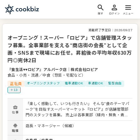
探す
ログイン
メニュー
掲載終了予定日：
2026/09/27
オープニング！スーパー「ロピア」で店舗管理スタッ
フ募集。全事業部を支える“商店街の会長”として企
画・SNSまで現場にお任せ。昇給後の平均年収630万
円◎完休2日
『食生活♥♥ロピア』アルパーク店
｜
株式会社ロピア
食品・小売・流通／中食（惣菜・宅配など）
正社員
オープニングスタッフ
電車通勤OK
車通勤OK
髪型自由
＋13
「楽しく感動して、いつも行きたい」 そんな“食のテーマパ
ーク”を目指すスーパーマーケット『ロピア』が店舗管理部
仕事
門のスタッフを募集。 売上は各事業部（精肉・鮮魚・青
果・惣菜・食品部門）毎にマネジメントしていますので、
店長・マネージャー（候補）
店舗管理部門の仕事としては、全事業部を横串で通す労
職種
務・総務などの管理業務。いわば“商店街の会長さん”として
の仕事が中心となります。 レジやお客様の対応、スタッフ