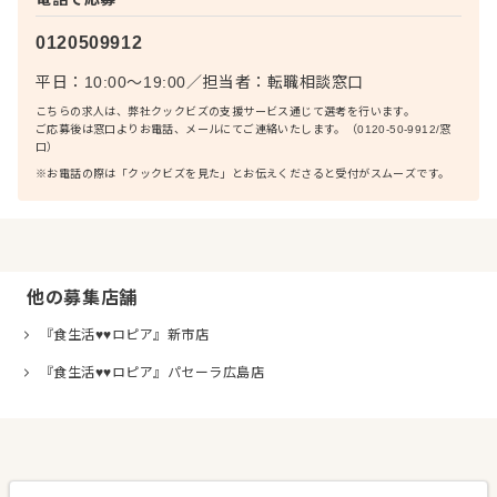
0120509912
平日：10:00〜19:00
／
担当者：
転職相談窓口
こちらの求人は、弊社クックビズの支援サービス通じて選考を行います。
ご応募後は窓口よりお電話、メールにてご連絡いたします。（0120-50-9912/窓
口）
※お電話の際は「クックビズを見た」とお伝えくださると受付がスムーズです。
他の募集店舗
『食生活♥♥ロピア』新市店
『食生活♥♥ロピア』パセーラ広島店