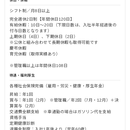
休日・休暇
シフト制／月8日以上
完全週休2日制【年間休日120日】
有給休暇：10日～20日（下限日数は、入社半年経過後の
付与日数となります）
上期休日（4日）、下期休日（2日）
※公休と組み合わせて長期休暇も取得可能です
慶弔休暇
育児休暇（取得実績あり）
※管理職以上は年間休日108日
待遇・福利厚生
各種社会保険完備（雇用・労災・健康・厚生年金）
昇給：年1回
賞与：年1回（2月） ※管理職／年2回（7月・12月）＋決
算賞与（2月）
交通費全額支給 ※車通勤の場合はガソリン代を支給
資格手当
定期健康診断
退職金制度：入社1年後より（定年60歳）