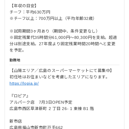
【年収の目安】
チーフ：平均630万円
※チーフ以上：700万円以上（平均年齢32歳）
※試用期間3ヶ月あり（期間中、条件変更なし）
※固定残業代35時間分61,000円～80,300円を支給。超過
分は別途支給。27年度より固定残業時間20時間へと変更
を予定。
勤務地
【山陽エリア／広島のスーパーマーケットにて募集中】
初任地はお住まいなどを考慮したエリアになります。
https://lopia.jp/
『ロピア』
アルパーク店 7月3日OPEN予定
広島市西区草津新町 2 丁目 26- 1 東棟 B1 階
新市店
広島県福山市新市町戸手662