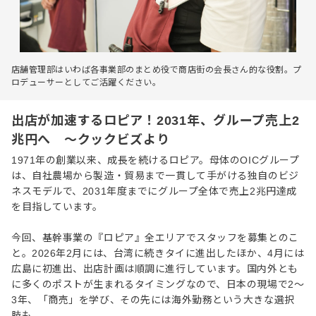
店舗管理部はいわば各事業部のまとめ役で商店街の会長さん的な役割。プ
ロデューサーとしてご活躍ください。
出店が加速するロピア！2031年、グループ売上2
兆円へ ～クックビズより
1971年の創業以来、成長を続けるロピア。母体のOICグループ
は、自社農場から製造・貿易まで一貫して手がける独自のビジ
ネスモデルで、2031年度までにグループ全体で売上2兆円達成
を目指しています。
今回、基幹事業の『ロピア』全エリアでスタッフを募集とのこ
と。2026年2月には、台湾に続きタイに進出したほか、4月には
広島に初進出、出店計画は順調に進行しています。国内外とも
に多くのポストが生まれるタイミングなので、日本の現場で2〜
3年、「商売」を学び、その先には海外勤務という大きな選択
肢も。