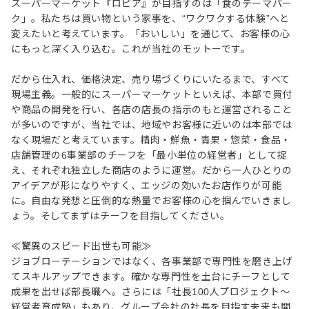
スーパーマーケット『ロピア』が目指すのは「食のテーマパー
ク」。私たちは買い物という家事を、“ワクワクする体験”へと
変えたいと考えています。「おいしい」を通じて、お客様の心
にもっと深く入り込む。これが当社のモットーです。
だから仕入れ、価格決定、売り場づくりにいたるまで、すべて
現場主義。一般的にスーパーマーケットといえば、本部で買付
や商品の開発を行い、各店の店長の指示のもと運営されること
が多いのですが、当社では、地域やお客様に近いのは本部では
なく現場だと考えています。精肉・鮮魚・青果・惣菜・食品・
店舗管理の6事業部のチーフを「最小単位の経営者」として捉
え、それぞれ独立した商店のように運営。だから一人ひとりの
アイデアが形になりやすく、エッジの効いたお店作りが可能
に。自由な発想と圧倒的な熱量でお客様の心を掴んでいきまし
ょう。そしてまずはチーフを目指してください。
≪驚異のスピード出世も可能≫
ジョブローテーションではなく、各事業部で専門性を磨き上げ
てスキルアップできます。確かな専門性を土台にチーフとして
成果を出せば部長職へ。さらには「社長100人プロジェクト～
経営者育成塾」もあり、グループ会社の社長を目指す未来も開