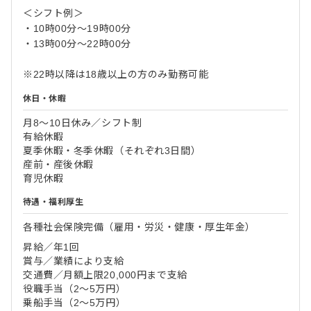
＜シフト例＞
・10時00分～19時00分
・13時00分～22時00分
※22時以降は18歳以上の方のみ勤務可能
休日・休暇
月8～10日休み／シフト制
有給休暇
夏季休暇・冬季休暇（それぞれ3日間）
産前・産後休暇
育児休暇
待遇・福利厚生
各種社会保険完備（雇用・労災・健康・厚生年金）
昇給／年1回
賞与／業績により支給
交通費／月額上限20,000円まで支給
役職手当（2～5万円）
乗船手当（2～5万円）