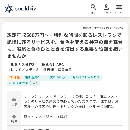
探す
ログイン
メニュー
掲載終了予定日：
2026/08/25
想定年収500万円～／特別な時間を彩るレストランで
記憶に残るサービスを。景色を変える神戸の街を舞台
に、船旅と食のひとときを演出する重要な役割を担い
ませんか
『ルミナス神戸2』
｜
株式会社AFC
フレンチ／ステーキ・鉄板焼／洋食全般
正社員
電車通勤OK
一流にふれる！
月8日以上休みあり
社会保険完備
＋9
チーフクルーズマネージャー（候補）として、船上レスト
ランのサービス運営に携わっていただきます。 まずは、お
仕事
客様への接客や料理・ドリンクの提供、クルーズ運航に合
わせたサービス進行など、現場でのサービス業務を中心に
店長・マネージャー（候補）
お任せします。記念日やプロポーズなど、お客様の大切な
職種
シーンを演出しながら、船上ならではの特別な時間づくり
に携わっていただきます。 業務に慣れてきたら、スタッフ