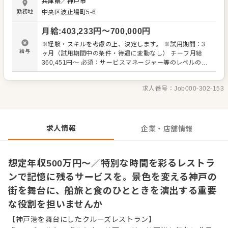
兵庫県
／
神戸市
への指示・フォローやシフト管理、サービス品質向上に向
勤務地
中央区波止場町5-6
けた改善提案など、現場運営にも少しずつ携わっていただ
きます。経験やスキルに応じて、現場責任者としてサービ
月給
:
403,233
円〜
700,000
円
スチームをまとめるポジションを目指していただける環境
です。 ■主な業務内容 ・お客様のご案内・接客対応 ・クル
※経験・スキルを考慮の上、決定します。 ※試用期間：3
ーズ運航に合わせたサービス進行 ・プロポーズ・記念日な
給与
ヶ月（試用期間中の条件・待遇に変動なし） チーフ月給
ど特別なシーンの演出サポート ・スタッフへの指示・フォ
360,451円～ 必須：サービスマネージャー等のレベルのホ
ロー ■業務に慣れてきたら… ・シフト管理・人員配置 ・サ
テル・レストラン・ブライダル・宴会場運営業務経験3年以
ービス品質向上に向けた改善提案 ・クレーム対応・VIP対
上の方は上記の給与スタートになります。 【想定年収】
応 ・現場責任者としての運営管理 毎日が非日常という特別
求人番号：
Job000-302-153
500万～800万円
な環境の中で、レストラン運営を支えるマネージャー。チ
ームで協力しながらお客様の大切な時間を演出し、思い出
に残る1日を彩るステキなお仕事です。
求人情報
企業・店舗情報
想定年収500万円～／特別な時間を彩るレストラ
ンで記憶に残るサービスを。景色を変える神戸の
街を舞台に、船旅と食のひとときを演出する重要
な役割を担いませんか
【神戸港を舞台にしたクルーズレストラン】