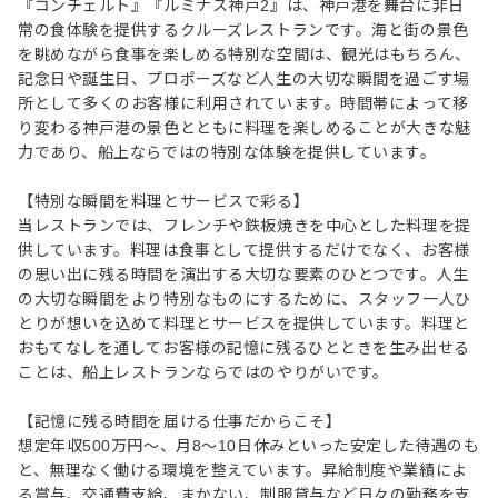
『コンチェルト』『ルミナス神戸2』は、神戸港を舞台に非日
常の食体験を提供するクルーズレストランです。海と街の景色
を眺めながら食事を楽しめる特別な空間は、観光はもちろん、
記念日や誕生日、プロポーズなど人生の大切な瞬間を過ごす場
所として多くのお客様に利用されています。時間帯によって移
り変わる神戸港の景色とともに料理を楽しめることが大きな魅
力であり、船上ならではの特別な体験を提供しています。
【特別な瞬間を料理とサービスで彩る】
当レストランでは、フレンチや鉄板焼きを中心とした料理を提
供しています。料理は食事として提供するだけでなく、お客様
の思い出に残る時間を演出する大切な要素のひとつです。人生
の大切な瞬間をより特別なものにするために、スタッフ一人ひ
とりが想いを込めて料理とサービスを提供しています。料理と
おもてなしを通してお客様の記憶に残るひとときを生み出せる
ことは、船上レストランならではのやりがいです。
【記憶に残る時間を届ける仕事だからこそ】
想定年収500万円～、月8～10日休みといった安定した待遇のも
と、無理なく働ける環境を整えています。昇給制度や業績によ
る賞与、交通費支給、まかない、制服貸与など日々の勤務を支